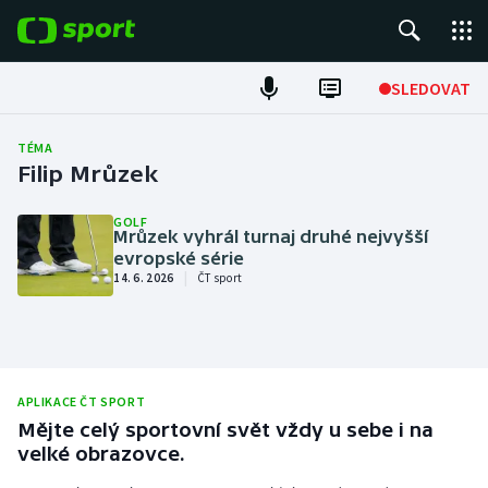
POPULÁRNÍ
SLEDOVAT
Fotbal
TÉMA
Filip Mrůzek
Hokej
GOLF
Mrůzek vyhrál turnaj druhé nejvyšší
Tenis
evropské série
|
14. 6. 2026
ČT sport
Atletika
Cyklistika
DALŠÍ SPORTY
APLIKACE ČT SPORT
Mějte celý sportovní svět vždy u sebe i na
Americký fotbal
NEPŘEHLÉDNĚTE
velké obrazovce.