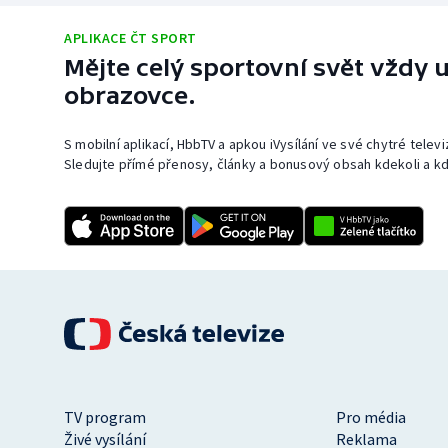
Curling
APLIKACE ČT SPORT
Dostihy
Mějte celý sportovní svět vždy u
obrazovce.
Florbal
S mobilní aplikací, HbbTV a apkou iVysílání ve své chytré telev
Futsal
Sledujte přímé přenosy, články a bonusový obsah kdekoli a kd
Golf
Gymnastika
TV program
Pro média
Živé vysílání
Reklama