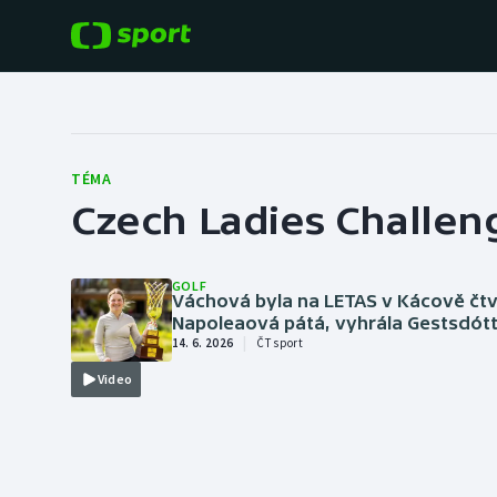
POPULÁRNÍ
DALŠÍ SPORTY
Fotbal
Americký fotbal
TÉMA
Czech Ladies Challen
Hokej
Baseball a softbal
Tenis
Basketbal
GOLF
Váchová byla na LETAS v Kácově čtv
Atletika
Napoleaová pátá, vyhrála Gestsdótt
|
Biatlon
14. 6. 2026
ČT sport
Cyklistika
Video
Boby a skeleton
Box