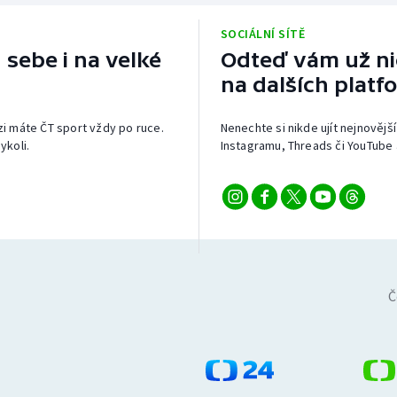
Moderní pětiboj
Triatlon
SOCIÁLNÍ SÍTĚ
Motorsport
Veslování
 sebe i na velké
Odteď vám už nic
na dalších platf
Olympijské hry
Vodní slalom
izi máte ČT sport vždy po ruce.
Nenechte si nikde ujít nejnovější
Parasport
Volejbal
ykoli.
Instagramu, Threads či YouTube 
Plavání
Ostatní
Plážový volejbal
Č