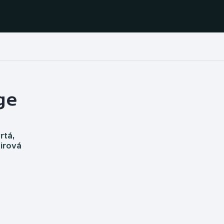
Házená
Ragby
ge
Jezdectví
Rychlobruslení
Rychlostní
Judo
kanoistika
rtá,
irová
Krasobruslení
Short track
Lezení
Sportovní střelba
Lyže a snowboard
Stolní tenis