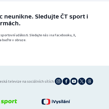
 neunikne. Sledujte ČT sport i
ormách.
 sportovní události. Sledujte nás i na Facebooku, X,
a buďte v obraze.
eská televize na sociálních sítích: