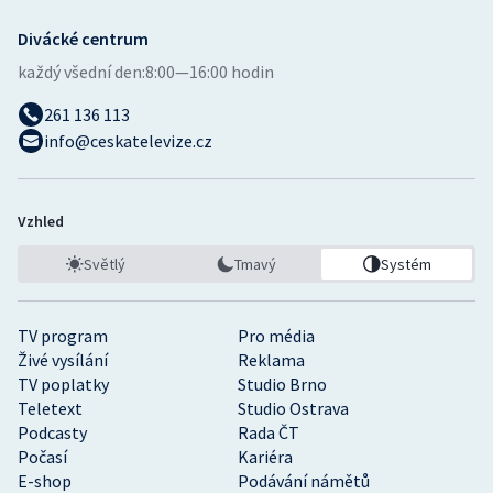
Divácké centrum
Gymnastika
každý všední den:
8:00—16:00 hodin
Házená
261 136 113
info@ceskatelevize.cz
Jezdectví
Judo
Vzhled
Krasobruslení
Světlý
Tmavý
Systém
Lezení
TV program
Pro média
Živé vysílání
Reklama
Lyže a snowboard
TV poplatky
Studio Brno
Teletext
Studio Ostrava
Moderní pětiboj
Podcasty
Rada ČT
Počasí
Kariéra
Motorsport
E-shop
Podávání námětů