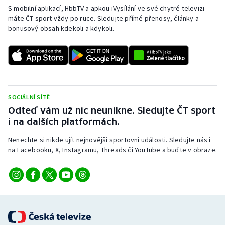
Baseball a softbal
Soutěže
S mobilní aplikací, HbbTV a apkou iVysílání ve své chytré televizi
máte ČT sport vždy po ruce. Sledujte přímé přenosy, články a
bonusový obsah kdekoli a kdykoli.
Basketbal
Historické návraty
Biatlon
Aplikace ČT sport
Boby a skeleton
AZ kvíz
SOCIÁLNÍ SÍTĚ
Box
Odteď vám už nic neunikne. Sledujte ČT sport
i na dalších platformách.
Curling
Nenechte si nikde ujít nejnovější sportovní události. Sledujte nás i
na Facebooku, X, Instagramu, Threads či YouTube a buďte v obraze.
Dostihy
Florbal
Futsal
Golf