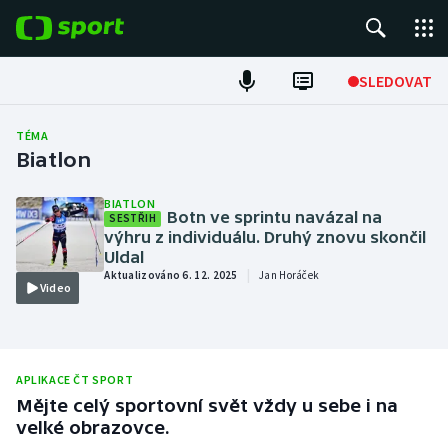
POPULÁRNÍ
SLEDOVAT
Fotbal
TÉMA
Biatlon
Hokej
BIATLON
Botn ve sprintu navázal na
SESTŘIH
Tenis
výhru z individuálu. Druhý znovu skončil
Uldal
Atletika
|
Aktualizováno 6. 12. 2025
Jan Horáček
Video
Cyklistika
DALŠÍ SPORTY
APLIKACE ČT SPORT
Mějte celý sportovní svět vždy u sebe i na
Americký fotbal
NEPŘEHLÉDNĚTE
velké obrazovce.