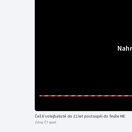
Curling
Dostihy
Florbal
Futsal
Nahr
Golf
Gymnastika
Čeští volejbalisté do 22 let postoupili do finále ME
Zdroj:
ČT sport