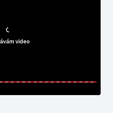
Moderní pětiboj
Triatlon
Motorsport
Veslování
Olympijské hry
Vodní slalom
Parasport
Volejbal
ávám video
Plavání
Ostatní
Plážový volejbal