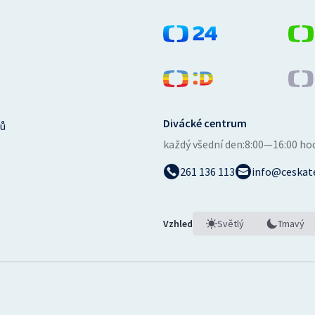
Divácké centrum
ů
každý všední den:
8:00—16:00 ho
261 136 113
info@ceskate
Vzhled
Světlý
Tmavý