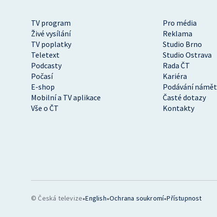
TV program
Pro média
Živé vysílání
Reklama
TV poplatky
Studio Brno
Teletext
Studio Ostrava
Podcasty
Rada ČT
Počasí
Kariéra
E-shop
Podávání námět
Mobilní a TV aplikace
Časté dotazy
Vše o ČT
Kontakty
•
•
•
© Česká televize
English
Ochrana soukromí
Přístupnost