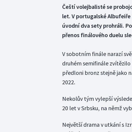
Čeští volejbalisté se proboj
let. V portugalské Albufeiře 
úvodní dva sety prohráli. P
přenos finálového duelu sled
V sobotním finále narazí svě
druhém semifinále zvítězilo n
předloni bronz stejně jako 
2022.
Nekolův tým vylepší výsled
20 let v Srbsku, na němž vyb
Největší drama v utkání s Iz