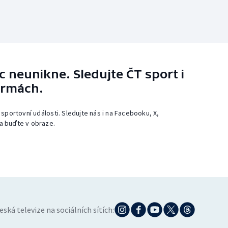
 neunikne. Sledujte ČT sport i
ormách.
 sportovní události. Sledujte nás i na Facebooku, X,
a buďte v obraze.
eská televize na sociálních sítích: