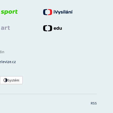
din
levize.cz
Systém
RSS