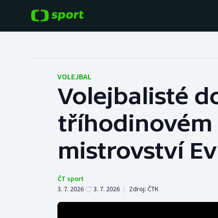
POPULÁRNÍ
DALŠÍ SPORTY
Fotbal
Americký fotbal
VOLEJBAL
Volejbalisté d
Hokej
Baseball a softbal
tříhodinovém 
Tenis
Basketbal
Atletika
mistrovství E
Biatlon
Cyklistika
Boby a skeleton
ČT sport
3. 7. 2026
3. 7. 2026
|
Zdroj:
ČTK
Box