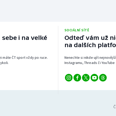
SOCIÁLNÍ SÍTĚ
 sebe i na velké
Odteď vám už nic
na dalších platf
izi máte ČT sport vždy po ruce.
Nenechte si nikde ujít nejnovější
ykoli.
Instagramu, Threads či YouTube 
Č