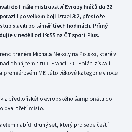
ovali do finále mistrovství Evropy hráčů do 22
porazili po velkém boji Izrael 3:2, přestože
ostup slavili po téměř třech hodinách. Přímý
ujte v neděli od 19:55 na ČT sport Plus.
řenci trenéra Michala Nekoly na Polsko, které v
ad obhájcem titulu Francií 3:0. Poláci získali
na premiérovém ME této věkové kategorie v roce
ek z předloňského evropského šampionátu do
ojoval třetí místo.
raelem nabídl druhý set, který pro sebe čeští