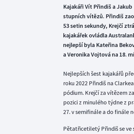
Kajakáři Vít Přindiš a Jakub
stupních vítězů. Přindiš z
53 setin sekundy, Krejčí ztr
kajakářek ovládla Australan
nejlepší byla Kateřina Beko
a Veronika Vojtová na 18. mí
Nejlepších šest kajakářů pře
roku 2022 Přindiš na Clarkea 
pódium. Krejčí za vítězem z
pozici z minulého týdne z pra
27. v semifinále a do finále 
Pětatřicetiletý Přindiš se ve 