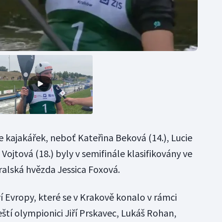
le kajakářek, neboť Kateřina Beková (14.), Lucie
Vojtová (18.) byly v semifinále klasifikovány ve
tralská hvězda Jessica Foxová.
ví Evropy, které se v Krakově konalo v rámci
eští olympionici Jiří Prskavec, Lukáš Rohan,