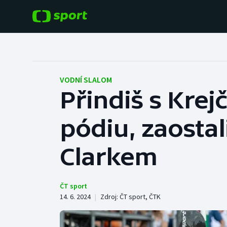
POPULÁRNÍ
DALŠÍ SPORTY
Fotbal
Americký fotbal
VODNÍ SLALOM
Přindiš s Krej
Hokej
Baseball a softbal
pódiu, zaostal
Tenis
Basketbal
Atletika
Clarkem
Biatlon
Cyklistika
Boby a skeleton
ČT sport
14. 6. 2024
|
Zdroj:
ČT sport
,
ČTK
Box