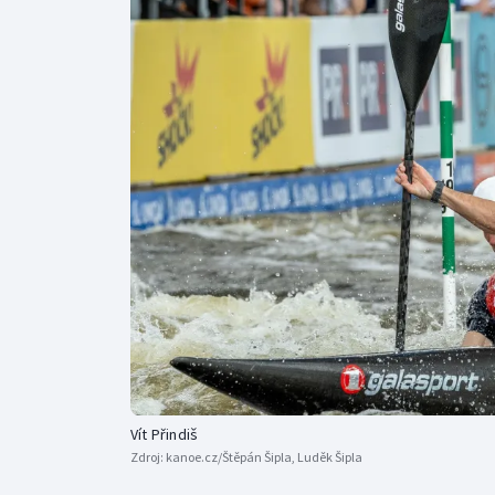
Curling
Dostihy
Florbal
Futsal
Golf
Gymnastika
Vít Přindiš
Zdroj:
kanoe.cz/Štěpán Šipla, Luděk Šipla