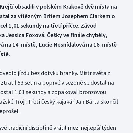
 Krejčí obsadili v polském Krakově dvě místa na
aostal za vítězným Britem Josephem Clarkem o
ácel 1,01 sekundy na třetí příčce. Závod
ka Jessica Foxová. Češky ve finále chyběly,
vá na 14. místě, Lucie Nesnídalová na 16. místě
stě.
dvedlo jízdu bez dotyku branky. Mistr světa z
ztratil 53 setin a poprvé v sezoně se dostal na
aostal 1,01 sekundy a zopakoval bronzovou
žské Troji. Třetí český kajakář Jan Bárta skončil
neprošel.
své tradiční disciplíně vrátil mezi nejlepší týden