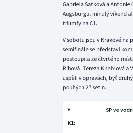
Gabriela Satková a Antonie G
Augsburgu, minulý víkend ale
triumfy na C1.
V sobotu jsou v Krakově na 
semifinále se představí kom
postoupila ze čtvrtého místa 
Říhová, Tereza Kneblová a V
uspěli v opravách, byť druh
pouhých 27 setin.
SP ve vodn
K1: