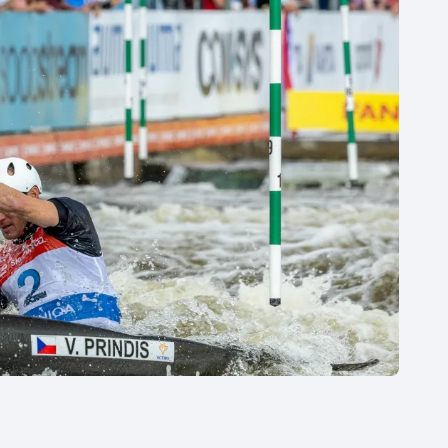
Moderní pětiboj
Triatlon
Motorsport
Veslování
Olympijské hry
Vodní slalom
Parasport
Volejbal
Plavání
Ostatní
Plážový volejbal