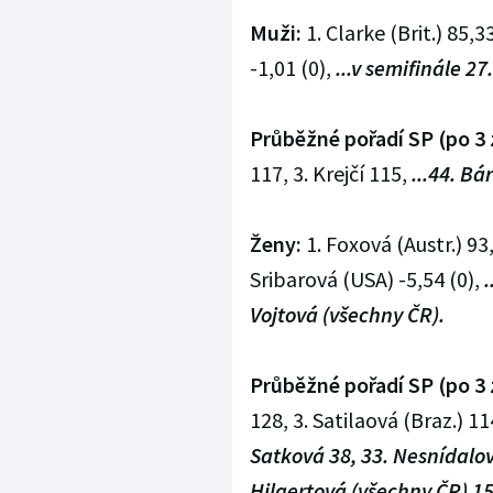
Muži:
1. Clarke (Brit.) 85,33
-1,01 (0),
...v semifinále 27
Průběžné pořadí SP (po 3 
117, 3. Krejčí 115,
...44. Bá
Ženy:
1. Foxová (Austr.) 93,
Sribarová (USA) -5,54 (0),
.
Vojtová (všechny ČR).
Průběžné pořadí SP (po 3 
128, 3. Satilaová (Braz.) 11
Satková 38, 33. Nesnídalová
Hilgertová (všechny ČR) 15