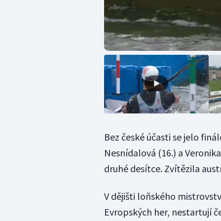
Bez české účasti se jelo finá
Nesnídalová (16.) a Veronika 
druhé desítce. Zvítězila aus
V dějišti loňského mistrovst
Evropských her, nestartují č