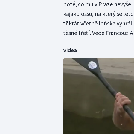
poté, co mu v Praze nevyšel 
kajakcrossu, na který se let
třikrát včetně loňska vyhrál,
těsně třetí. Vede Francouz A
Videa