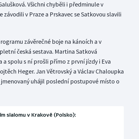
alušková. Všichni chyběli i předminule v
 závodili v Praze a Prskavec se Satkovou slavili
programu závěrečné boje na kánoích a v
pletní česká sestava. Martina Satková
a spolu s ní prošli přímo z první jízdy i Eva
ojtěch Heger. Jan Větrovský a Václav Chaloupka
ý jmenovaný uhájil poslední postupové místo o
ím slalomu v Krakově (Polsko):