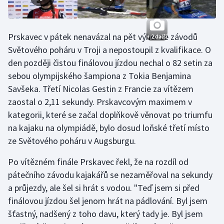
Olympijské hry
Prskavec v pátek nenavázal na pět výher ze závodů
+ 2 další
Parasport
Světového poháru v Troji a nepostoupil z kvalifikace. O
den později čistou finálovou jízdou nechal o 82 setin za
Plavání
sebou olympijského šampiona z Tokia Benjamina
Plážový volejbal
Savšeka. Třetí Nicolas Gestin z Francie za vítězem
zaostal o 2,11 sekundy. Prskavcovým maximem v
Ragby
kategorii, které se začal doplňkově věnovat po triumfu
na kajaku na olympiádě, bylo dosud loňské třetí místo
Rychlobruslení
ze Světového poháru v Augsburgu.
Rychlostní kanoistika
Po vítězném finále Prskavec řekl, že na rozdíl od
pátečního závodu kajakářů se nezaměřoval na sekundy
Short track
a průjezdy, ale šel si hrát s vodou. "Teď jsem si před
finálovou jízdou šel jenom hrát na pádlování. Byl jsem
Sportovní střelba
šťastný, nadšený z toho davu, který tady je. Byl jsem