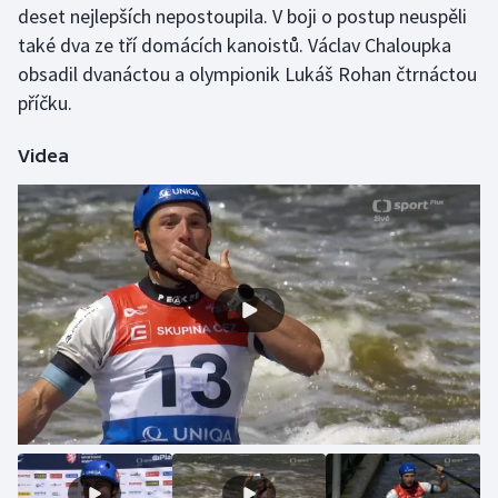
deset nejlepších nepostoupila. V boji o postup neuspěli
také dva ze tří domácích kanoistů. Václav Chaloupka
Gymnastika
obsadil dvanáctou a olympionik Lukáš Rohan čtrnáctou
příčku.
Házená
Videa
Jezdectví
Judo
Krasobruslení
Lezení
Lyže a snowboard
Moderní pětiboj
Motorsport