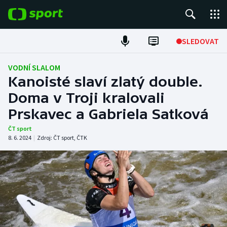
POPULÁRNÍ
SLEDOVAT
Fotbal
VODNÍ SLALOM
Kanoisté slaví zlatý double.
Hokej
Doma v Troji kralovali
Prskavec a Gabriela Satková
Tenis
ČT sport
Atletika
8. 6. 2024
|
Zdroj:
ČT sport
,
ČTK
Cyklistika
DALŠÍ SPORTY
Americký fotbal
NEPŘEHLÉDNĚTE