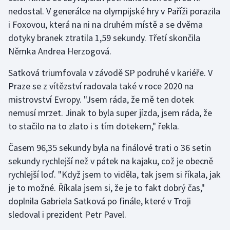
nedostal. V generálce na olympijské hry v Paříži porazila
i Foxovou, která na ni na druhém místě a se dvěma
dotyky branek ztratila 1,59 sekundy. Třetí skončila
Němka Andrea Herzogová.
Satková triumfovala v závodě SP podruhé v kariéře. V
Praze se z vítězství radovala také v roce 2020 na
mistrovství Evropy. "Jsem ráda, že mě ten dotek
nemusí mrzet. Jinak to byla super jízda, jsem ráda, že
to stačilo na to zlato i s tím dotekem," řekla.
Časem 96,35 sekundy byla na finálové trati o 36 setin
sekundy rychlejší než v pátek na kajaku, což je obecně
rychlejší loď. "Když jsem to viděla, tak jsem si říkala, jak
je to možné. Říkala jsem si, že je to fakt dobrý čas,"
doplnila Gabriela Satková po finále, které v Troji
sledoval i prezident Petr Pavel.