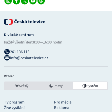
Divácké centrum
každý všední den:
8:00—16:00 hodin
261 136 113
info@ceskatelevize.cz
Vzhled
Světlý
Tmavý
Systém
TV program
Pro média
Živé vysílání
Reklama