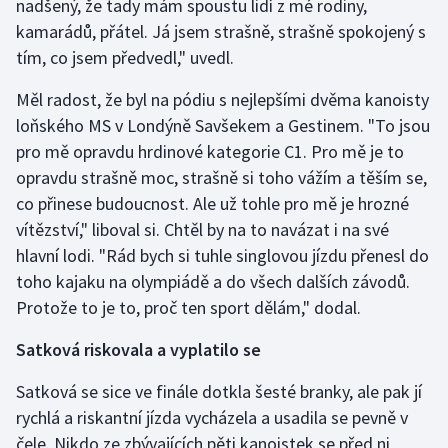
nadšený, že tady mám spoustu lidí z mé rodiny,
Stolní tenis
kamarádů, přátel. Já jsem strašně, strašně spokojený s
tím, co jsem předvedl," uvedl.
Triatlon
Měl radost, že byl na pódiu s nejlepšími dvěma kanoisty
Veslování
loňského MS v Londýně Savšekem a Gestinem. "To jsou
pro mě opravdu hrdinové kategorie C1. Pro mě je to
Vodní slalom
opravdu strašně moc, strašně si toho vážím a těším se,
co přinese budoucnost. Ale už tohle pro mě je hrozné
Volejbal
vítězství," liboval si. Chtěl by na to navázat i na své
hlavní lodi. "Rád bych si tuhle singlovou jízdu přenesl do
Ostatní
toho kajaku na olympiádě a do všech dalších závodů.
Protože to je to, proč ten sport dělám," dodal.
Satková riskovala a vyplatilo se
Satková se sice ve finále dotkla šesté branky, ale pak jí
rychlá a riskantní jízda vycházela a usadila se pevně v
čele. Nikdo ze zbývajících pěti kanoistek se před ni