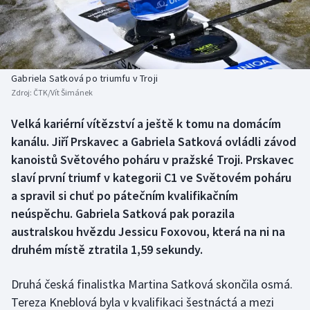
Baseball a softbal
Soutěže
Basketbal
Historické návraty
Biatlon
Aplikace ČT sport
Gabriela Satková po triumfu v Troji
Zdroj:
ČTK/Vít Šimánek
Boby a skeleton
AZ kvíz
Velká kariérní vítězství a ještě k tomu na domácím
kanálu. Jiří Prskavec a Gabriela Satková ovládli závod
Box
kanoistů Světového poháru v pražské Troji. Prskavec
Curling
slaví první triumf v kategorii C1 ve Světovém poháru
a spravil si chuť po pátečním kvalifikačním
Dostihy
neúspěchu. Gabriela Satková pak porazila
australskou hvězdu Jessicu Foxovou, která na ni na
Florbal
druhém místě ztratila 1,59 sekundy.
Futsal
Druhá česká finalistka Martina Satková skončila osmá.
Tereza Kneblová byla v kvalifikaci šestnáctá a mezi
Golf