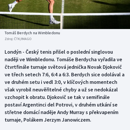
Baseball a softbal
Soutěže
Basketbal
Historické návraty
Biatlon
Aplikace ČT sport
Tomáš Berdych na Wimbledonu
Zdroj:
ČTK/IMAGO
Boby a skeleton
AZ kvíz
Londýn - Český tenis přišel o poslední singlovou
naději ve Wimbledonu. Tomáše Berdycha vyřadila ve
Box
čtvrtfinále turnaje světová jednička Novak Djokovič
Curling
ve třech setech 7:6, 6:4 a 6:3. Berdych sice odolával a
ve druhém setu i vedl 3:0, v klíčových momentech
Dostihy
však vyrobil neuvěřitelné chyby a už se nedokázal
vzchopit k obratu. Djokovič se tak v semifinále
Florbal
postaví Argentinci del Potrovi, v druhém utkání se
střetne domácí naděje Andy Murray s překvapením
Futsal
turnaje, Polákem Jerzym Janowiczem.
Golf