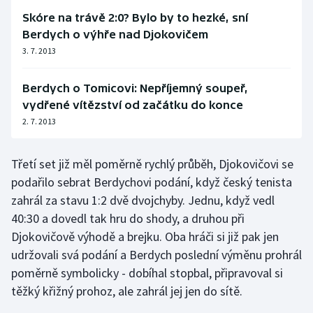
Stolní tenis
Skóre na trávě 2:0? Bylo by to hezké, sní
Berdych o výhře nad Djokovičem
Triatlon
3. 7. 2013
Veslování
Berdych o Tomicovi: Nepříjemný soupeř,
vydřené vítězství od začátku do konce
Vodní slalom
2. 7. 2013
Volejbal
Třetí set již měl poměrně rychlý průběh, Djokovičovi se
Ostatní
podařilo sebrat Berdychovi podání, když český tenista
zahrál za stavu 1:2 dvě dvojchyby. Jednu, když vedl
40:30 a dovedl tak hru do shody, a druhou při
Djokovičově výhodě a brejku. Oba hráči si již pak jen
udržovali svá podání a Berdych poslední výměnu prohrál
poměrně symbolicky - dobíhal stopbal, připravoval si
těžký křižný prohoz, ale zahrál jej jen do sítě.