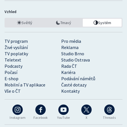
Vzhled
Světlý
Tmavý
Systém
TV program
Pro média
Živé vysílání
Reklama
TV poplatky
Studio Brno
Teletext
Studio Ostrava
Podcasty
Rada ČT
Počasí
Kariéra
E-shop
Podávání námětů
Mobilní a TV aplikace
Časté dotazy
Vše o ČT
Kontakty
Instagram
Facebook
YouTube
X
Threads