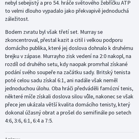
nebyl sebejistý a pro 54. hráče světového žebříčku ATP
to velmi dlouho vypadalo jako překvapivě jednoduchá
záležitost.
Bodem zvratu byl však třetí set. Murray se
zkoncentroval, přestal kazit a citil i velkou podporu
domácího publika, které jej doslova dohnalo k druhému
brejku v zápase. Murrayho zisk vedení na 2:0 nakopl, na
rozdíl od druhého setu, kdy naopak promrhal získané
podání svého soupeře na začátku sady. Britský tenista
poté celou sadu získal 6:1, ani nadále však neměl
jednoduchou úlohu. Oba hráči předváděli famózní tenis,
některé míče získali doslova silou vůle, nakonec se však
přece jen ukázala větší kvalita domácího tenisty, který
dokonal úžasný obrat a prošel do semifinále po setech
4:6, 3:6, 6:1, 6:4 a 7:5.