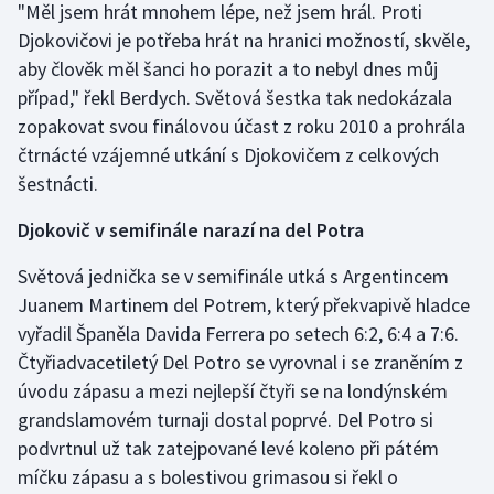
"Měl jsem hrát mnohem lépe, než jsem hrál. Proti
Djokovičovi je potřeba hrát na hranici možností, skvěle,
aby člověk měl šanci ho porazit a to nebyl dnes můj
případ," řekl Berdych. Světová šestka tak nedokázala
zopakovat svou finálovou účast z roku 2010 a prohrála
čtrnácté vzájemné utkání s Djokovičem z celkových
šestnácti.
Djokovič v semifinále narazí na del Potra
Světová jednička se v semifinále utká s Argentincem
Juanem Martinem del Potrem, který překvapivě hladce
vyřadil Španěla Davida Ferrera po setech 6:2, 6:4 a 7:6.
Čtyřiadvacetiletý Del Potro se vyrovnal i se zraněním z
úvodu zápasu a mezi nejlepší čtyři se na londýnském
grandslamovém turnaji dostal poprvé. Del Potro si
podvrtnul už tak zatejpované levé koleno při pátém
míčku zápasu a s bolestivou grimasou si řekl o