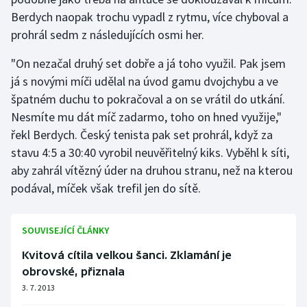
Berdych naopak trochu vypadl z rytmu, více chyboval a
Olympijské hry
prohrál sedm z následujících osmi her.
Parasport
"On nezačal druhý set dobře a já toho využil. Pak jsem
já s novými míči udělal na úvod gamu dvojchybu a ve
Plavání
špatném duchu to pokračoval a on se vrátil do utkání.
Nesmíte mu dát míč zadarmo, toho on hned využije,"
Plážový volejbal
řekl Berdych. Český tenista pak set prohrál, když za
stavu 4:5 a 30:40 vyrobil neuvěřitelný kiks. Vyběhl k síti,
Ragby
aby zahrál vítězný úder na druhou stranu, než na kterou
Rychlobruslení
podával, míček však trefil jen do sítě.
Rychlostní kanoistika
SOUVISEJÍCÍ ČLÁNKY
Short track
Kvitová cítila velkou šanci. Zklamání je
obrovské, přiznala
Sportovní střelba
3. 7. 2013