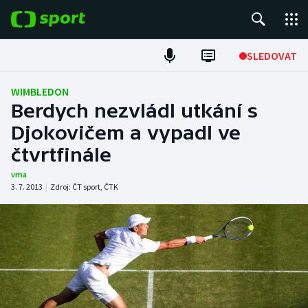
POPULÁRNÍ
SLEDOVAT
Fotbal
WIMBLEDON
Berdych nezvládl utkání s
Hokej
Djokovičem a vypadl ve
čtvrtfinále
Tenis
vma
Atletika
3. 7. 2013
|
Zdroj:
ČT sport
,
ČTK
Cyklistika
DALŠÍ SPORTY
Americký fotbal
NEPŘEHLÉDNĚTE