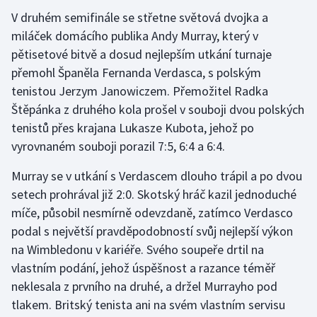
V druhém semifinále se střetne světová dvojka a
miláček domácího publika Andy Murray, který v
pětisetové bitvě a dosud nejlepším utkání turnaje
přemohl Španěla Fernanda Verdasca, s polským
tenistou Jerzym Janowiczem. Přemožitel Radka
Štěpánka z druhého kola prošel v souboji dvou polských
tenistů přes krajana Lukasze Kubota, jehož po
vyrovnaném souboji porazil 7:5, 6:4 a 6:4.
Murray se v utkání s Verdascem dlouho trápil a po dvou
setech prohrával již 2:0. Skotský hráč kazil jednoduché
míče, působil nesmírně odevzdaně, zatímco Verdasco
podal s největší pravděpodobností svůj nejlepší výkon
na Wimbledonu v kariéře. Svého soupeře drtil na
vlastním podání, jehož úspěšnost a razance téměř
neklesala z prvního na druhé, a držel Murrayho pod
tlakem. Britský tenista ani na svém vlastním servisu