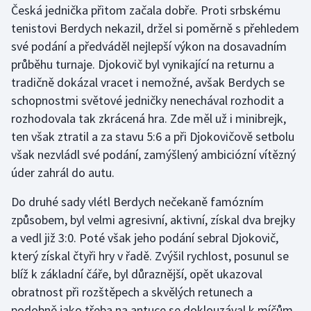
Česká jednička přitom začala dobře. Proti srbskému
tenistovi Berdych nekazil, držel si poměrně s přehledem
Gymnastika
své podání a předváděl nejlepší výkon na dosavadním
průběhu turnaje. Djokovič byl vynikající na returnu a
Házená
tradičně dokázal vracet i nemožné, avšak Berdych se
Jezdectví
schopnostmi světové jedničky nenechával rozhodit a
rozhodovala tak zkrácená hra. Zde měl už i minibrejk,
Judo
ten však ztratil a za stavu 5:6 a při Djokovičově setbolu
však nezvládl své podání, zamýšlený ambiciózní vítězný
Krasobruslení
úder zahrál do autu.
Lezení
Do druhé sady vlétl Berdych nečekaně famózním
způsobem, byl velmi agresivní, aktivní, získal dva brejky
Lyže a snowboard
a vedl již 3:0. Poté však jeho podání sebral Djokovič,
který získal čtyři hry v řadě. Zvýšil rychlost, posunul se
Moderní pětiboj
blíž k základní čáře, byl důraznější, opět ukazoval
obratnost při rozštěpech a skvělých retunech a
Motorsport
podobně jako třeba na antuce se doklouzával k míčům.