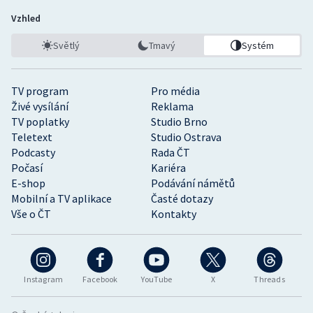
Vzhled
Světlý
Tmavý
Systém
TV program
Pro média
Živé vysílání
Reklama
TV poplatky
Studio Brno
Teletext
Studio Ostrava
Podcasty
Rada ČT
Počasí
Kariéra
E-shop
Podávání námětů
Mobilní a TV aplikace
Časté dotazy
Vše o ČT
Kontakty
Instagram
Facebook
YouTube
X
Threads