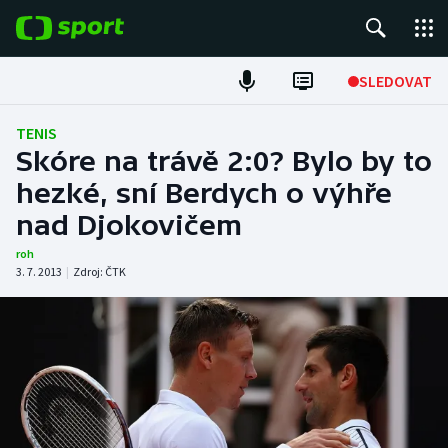
POPULÁRNÍ
SLEDOVAT
Fotbal
TENIS
Skóre na trávě 2:0? Bylo by to
Hokej
hezké, sní Berdych o výhře
nad Djokovičem
Tenis
roh
Atletika
3. 7. 2013
|
Zdroj:
ČTK
Cyklistika
DALŠÍ SPORTY
Americký fotbal
NEPŘEHLÉDNĚTE