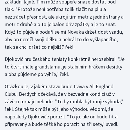
základní lajně. Tím může soupeře snáze dostat pod
Stolní tenis
tlak. "Protože není potřeba tolik tlačit na pilu a
neztrácet přesnost, ale ukrojí tím metr z jedné strany a
Triatlon
metr z druhé a o to je balon dřív zpátky a je to znát.
Když to půjde a podaří se mi Novaka držet dost vzadu,
Veslování
aby on neměl svoji délku a nehrál to do vyšlapaného,
Vodní slalom
tak se chci držet co nejblíž," řekl.
Djokovič hru českého tenisty konkrétně nerozebíral. "Je
Volejbal
to čtvrtfinále grandslamu, je stabilním hráčem desítky
a oba půjdeme po výhře," řekl.
Ostatní
Otázkou je, v jakém stavu bude tráva v All England
Clubu. Berdych očekává, že v bezvadné kondici už v
závěru turnaje nebude. "To by mohla být moje výhoda,"
řekl. Stejně tak může být jeho výhodou vědomí, že
naposledy Djokoviče porazil. "To jo, ale on bude fit a
připravený a bude těžké ho porazit na tři sety," uvedl.