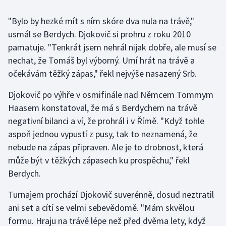
"Bylo by hezké mít s ním skóre dva nula na trávě,"
Gymnastika
usmál se Berdych. Djokovič si prohru z roku 2010
pamatuje. "Tenkrát jsem nehrál nijak dobře, ale musí se
Házená
nechat, že Tomáš byl výborný. Umí hrát na trávě a
Jezdectví
očekávám těžký zápas," řekl nejvýše nasazený Srb.
Djokovič po výhře v osmifinále nad Němcem Tommym
Judo
Haasem konstatoval, že má s Berdychem na trávě
negativní bilanci a ví, že prohrál i v Římě. "Když tohle
Krasobruslení
aspoň jednou vypustí z pusy, tak to neznamená, že
Lezení
nebude na zápas připraven. Ale je to drobnost, která
může být v těžkých zápasech ku prospěchu," řekl
Lyže a snowboard
Berdych.
Moderní pětiboj
Turnajem prochází Djokovič suverénně, dosud neztratil
ani set a cítí se velmi sebevědomě. "Mám skvělou
Motorsport
formu. Hraju na trávě lépe než před dvěma lety, když