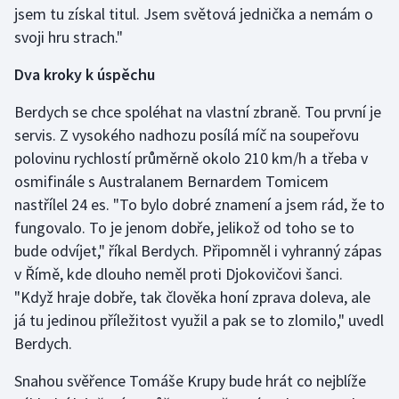
jsem tu získal titul. Jsem světová jednička a nemám o
Olympijské hry
svoji hru strach."
Parasport
Dva kroky k úspěchu
Berdych se chce spoléhat na vlastní zbraně. Tou první je
Plavání
servis. Z vysokého nadhozu posílá míč na soupeřovu
Plážový volejbal
polovinu rychlostí průměrně okolo 210 km/h a třeba v
osmifinále s Australanem Bernardem Tomicem
Ragby
nastřílel 24 es. "To bylo dobré znamení a jsem rád, že to
fungovalo. To je jenom dobře, jelikož od toho se to
Rychlobruslení
bude odvíjet," říkal Berdych. Připomněl i vyhranný zápas
v Římě, kde dlouho neměl proti Djokovičovi šanci.
Rychlostní kanoistika
"Když hraje dobře, tak člověka honí zprava doleva, ale
já tu jedinou příležitost využil a pak se to zlomilo," uvedl
Short track
Berdych.
Sportovní střelba
Snahou svěřence Tomáše Krupy bude hrát co nejblíže