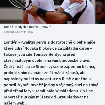
Baseball a softbal
Soutěže
Basketbal
Historické návraty
Biatlon
Aplikace ČT sport
Tomáš Berdych a Novak Djokovič
Zdroj:
Isifa/Getty Images
Boby a skeleton
AZ kvíz
Londýn – Kvalitní servis a dostatečně dlouhé míče,
které udrží Novaka Djokoviče za základní čarou –
Box
takové jsou cíle Tomáše Berdycha před
Curling
čtvrtfinálovým duelem na wimbledonské trávě.
Český hráč má se Srbem výrazně zápornou bilanci,
Dostihy
prohrál s ním dvanáct ze čtrnácti zápasů, ale
naposledy ho letos na antuce v Římě z mečbolu
Florbal
porazil. Vyhrál rovněž jediný vzájemný duel na trávě -
před třemi lety v semifinále Wimbledonu. On-line
Futsal
reportáž z utkání můžete od 14:00 sledovat na
našem webu.
Golf