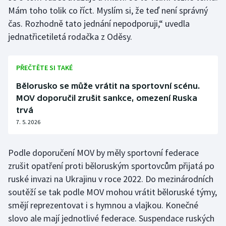
Mám toho tolik co říct. Myslím si, že teď není správný
čas. Rozhodně tato jednání nepodporuji,“ uvedla
Gymnastika
jednatřicetiletá rodačka z Oděsy.
Házená
PŘEČTĚTE SI TAKÉ
Jezdectví
Bělorusko se může vrátit na sportovní scénu.
Judo
MOV doporučil zrušit sankce, omezení Ruska
trvá
Krasobruslení
7. 5. 2026
Lezení
Podle doporučení MOV by měly sportovní federace
zrušit opatření proti běloruským sportovcům přijatá po
Lyže a snowboard
ruské invazi na Ukrajinu v roce 2022. Do mezinárodních
soutěží se tak podle MOV mohou vrátit běloruské týmy,
Moderní pětiboj
smějí reprezentovat i s hymnou a vlajkou. Konečné
Motorsport
slovo ale mají jednotlivé federace. Suspendace ruských