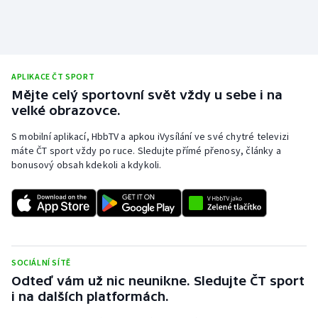
Stolní tenis
Triatlon
Veslování
APLIKACE ČT SPORT
Mějte celý sportovní svět vždy u sebe i na
velké obrazovce.
Vodní slalom
S mobilní aplikací, HbbTV a apkou iVysílání ve své chytré televizi
Volejbal
máte ČT sport vždy po ruce. Sledujte přímé přenosy, články a
bonusový obsah kdekoli a kdykoli.
Ostatní
SOCIÁLNÍ SÍTĚ
Odteď vám už nic neunikne. Sledujte ČT sport
i na dalších platformách.