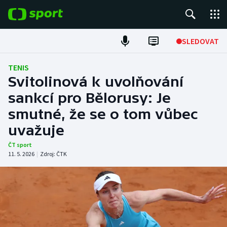
POPULÁRNÍ
SLEDOVAT
Fotbal
TENIS
Svitolinová k uvolňování
Hokej
sankcí pro Bělorusy: Je
smutné, že se o tom vůbec
Tenis
uvažuje
Atletika
ČT sport
11. 5. 2026
|
Zdroj:
ČTK
Cyklistika
DALŠÍ SPORTY
Americký fotbal
NEPŘEHLÉDNĚTE