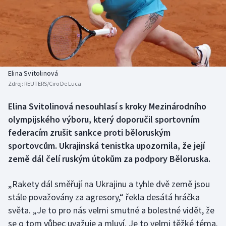
Baseball a softbal
Soutěže
Basketbal
Historické návraty
Biatlon
Aplikace ČT sport
Elina Svitolinová
Boby a skeleton
AZ kvíz
Zdroj:
REUTERS/Ciro De Luca
Box
Elina Svitolinová nesouhlasí s kroky Mezinárodního
olympijského výboru, který doporučil sportovním
Curling
federacím zrušit sankce proti běloruským
sportovcům. Ukrajinská tenistka upozornila, že její
Dostihy
země dál čelí ruským útokům za podpory Běloruska.
Florbal
„Rakety dál směřují na Ukrajinu a tyhle dvě země jsou
stále považovány za agresory,“ řekla desátá hráčka
Futsal
světa. „Je to pro nás velmi smutné a bolestné vidět, že
se o tom vůbec uvažuje a mluví. Je to velmi těžké téma.
Golf