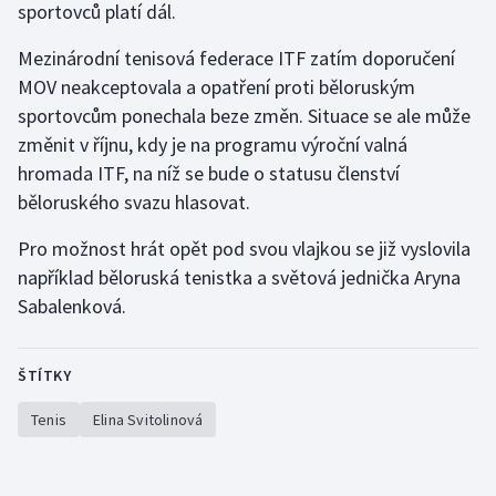
sportovců platí dál.
Olympijské hry
Mezinárodní tenisová federace ITF zatím doporučení
MOV neakceptovala a opatření proti běloruským
Parasport
sportovcům ponechala beze změn. Situace se ale může
Plavání
změnit v říjnu, kdy je na programu výroční valná
hromada ITF, na níž se bude o statusu členství
Plážový volejbal
běloruského svazu hlasovat.
Ragby
Pro možnost hrát opět pod svou vlajkou se již vyslovila
například běloruská tenistka a světová jednička Aryna
Rychlobruslení
Sabalenková.
Rychlostní kanoistika
ŠTÍTKY
Short track
Tenis
Elina Svitolinová
Sportovní střelba