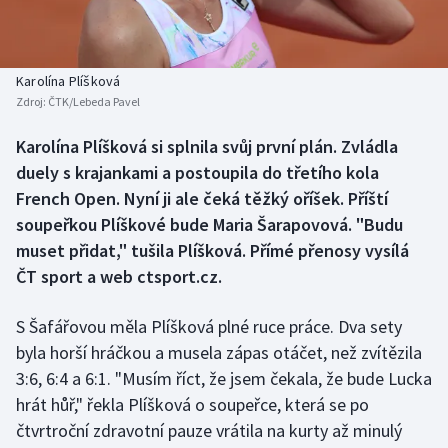
Baseball a softbal
Soutěže
Basketbal
Historické návraty
Karolína Plíšková
Zdroj:
ČTK/Lebeda Pavel
Biatlon
Aplikace ČT sport
Karolína Plíšková si splnila svůj první plán. Zvládla
Boby a skeleton
AZ kvíz
duely s krajankami a postoupila do třetího kola
French Open. Nyní ji ale čeká těžký oříšek. Příští
Box
soupeřkou Plíškové bude Maria Šarapovová. "Budu
muset přidat," tušila Plíšková. Přímé přenosy vysílá
Curling
ČT sport a web ctsport.cz.
Dostihy
S Šafářovou měla Plíšková plné ruce práce. Dva sety
Florbal
byla horší hráčkou a musela zápas otáčet, než zvítězila
3:6, 6:4 a 6:1. "Musím říct, že jsem čekala, že bude Lucka
Futsal
hrát hůř," řekla Plíšková o soupeřce, která se po
čtvrtroční zdravotní pauze vrátila na kurty až minulý
Golf