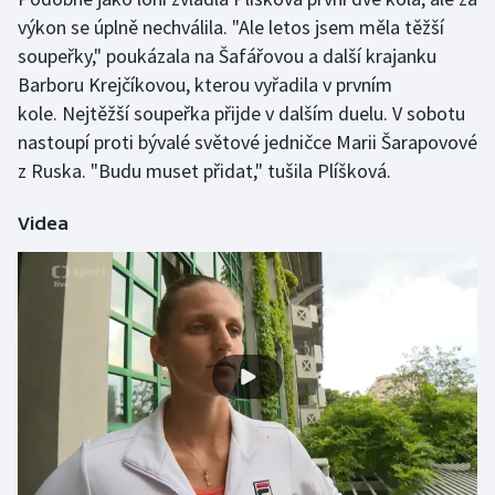
výkon se úplně nechválila. "Ale letos jsem měla těžší
Olympijské hry
soupeřky," poukázala na Šafářovou a další krajanku
Barboru Krejčíkovou, kterou vyřadila v prvním
Parasport
kole. Nejtěžší soupeřka přijde v dalším duelu. V sobotu
Plavání
nastoupí proti bývalé světové jedničce Marii Šarapovové
z Ruska. "Budu muset přidat," tušila Plíšková.
Plážový volejbal
Videa
Ragby
Rychlobruslení
Rychlostní kanoistika
Short track
Sportovní střelba