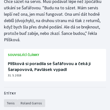
Chce sázet na servis. Musí podávat lépe než zpočátku
utkání se Šafářovou. "Budu na to sázet. Mám servis
lepší než ona, jen musí fungovat. Ona umí dát hodně
deblů (dvojchyb), na druhou stranu má tlak z returnů,
když bych šla přes druhé podání. Ale dá se brejknout,
protože buď zabije, nebo zkazí. Šance budou," řekla
Plíšková.
SOUVISEJÍCÍ ČLÁNKY
Plíšková si poradila se Šafářovou a čeká ji
Šarapovová, Pavlásek vypadl
31. 5. 2018
ŠTÍTKY
Tenis
Roland Garros