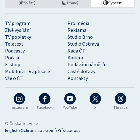
Světlý
Tmavý
Systém
TV program
Pro média
Živé vysílání
Reklama
TV poplatky
Studio Brno
Teletext
Studio Ostrava
Podcasty
Rada ČT
Počasí
Kariéra
E-shop
Podávání námětů
Mobilní a TV aplikace
Časté dotazy
Vše o ČT
Kontakty
Instagram
Facebook
YouTube
X
Threads
© Česká televize
•
•
English
Ochrana soukromí
Přístupnost