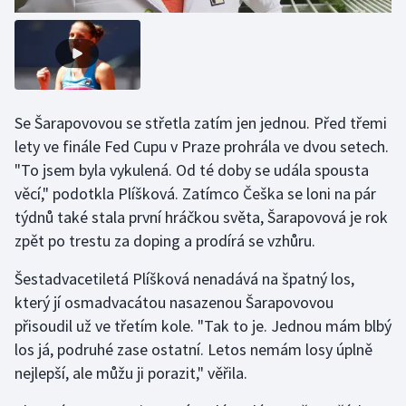
Stolní tenis
Triatlon
Veslování
Se Šarapovovou se střetla zatím jen jednou. Před třemi
Vodní slalom
lety ve finále Fed Cupu v Praze prohrála ve dvou setech.
"To jsem byla vykulená. Od té doby se udála spousta
Volejbal
věcí," podotkla Plíšková. Zatímco Češka se loni na pár
týdnů také stala první hráčkou světa, Šarapovová je rok
Ostatní
zpět po trestu za doping a prodírá se vzhůru.
Šestadvacetiletá Plíšková nenadává na špatný los,
který jí osmadvacátou nasazenou Šarapovovou
přisoudil už ve třetím kole. "Tak to je. Jednou mám blbý
los já, podruhé zase ostatní. Letos nemám losy úplně
nejlepší, ale můžu ji porazit," věřila.