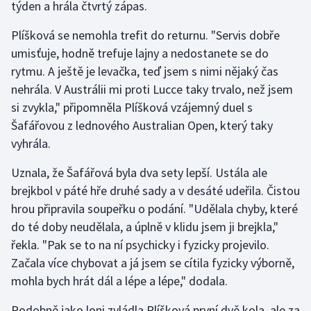
týden a hrála čtvrtý zápas.
Gymnastika
Plíšková se nemohla trefit do returnu. "Servis dobře
umisťuje, hodně trefuje lajny a nedostanete se do
Házená
rytmu. A ještě je levačka, teď jsem s nimi nějaký čas
nehrála. V Austrálii mi proti Lucce taky trvalo, než jsem
Jezdectví
si zvykla," připomněla Plíšková vzájemný duel s
Šafářovou z lednového Australian Open, který taky
Judo
vyhrála.
Krasobruslení
Uznala, že Šafářová byla dva sety lepší. Ustála ale
brejkbol v páté hře druhé sady a v desáté udeřila. Čistou
Lezení
hrou připravila soupeřku o podání. "Udělala chyby, které
do té doby neudělala, a úplně v klidu jsem ji brejkla,"
Lyže a snowboard
řekla. "Pak se to na ní psychicky i fyzicky projevilo.
Začala více chybovat a já jsem se cítila fyzicky výborně,
Moderní pětiboj
mohla bych hrát dál a lépe a lépe," dodala.
Motorsport
Podobně jako loni zvládla Plíšková první dvě kola, ale za