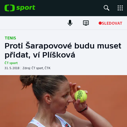
POPULÁRNÍ
SLEDOVAT
Fotbal
TENIS
Proti Šarapovové budu muset
Hokej
přidat, ví Plíšková
Tenis
ČT sport
31. 5. 2018
|
Zdroj:
ČT sport
,
ČTK
Atletika
Cyklistika
DALŠÍ SPORTY
Americký fotbal
NEPŘEHLÉDNĚTE