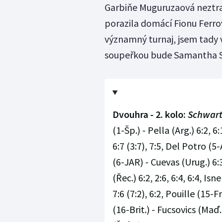
Garbiňe Muguruzaová neztrat
porazila domácí Fionu Ferrov
významný turnaj, jsem tady v
soupeřkou bude Samantha S
Dvouhra - 2. kolo:
Schwart
(1-Šp.) - Pella (Arg.) 6:2, 6:
6:7 (3:7), 7:5, Del Potro (5
(6-JAR) - Cuevas (Urug.) 6:3,
(Řec.) 6:2, 2:6, 6:4, 6:4, Isn
7:6 (7:2), 6:2, Pouille (15-Fr
(16-Brit.) - Fucsovics (Maď.)