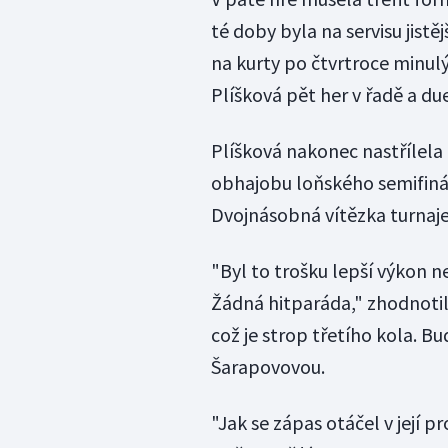
té doby byla na servisu jistě
na kurty po čtvrtroce minulý
Plíšková pět her v řadě a du
Plíšková nakonec nastřílela 
obhajobu loňského semifinál
Dvojnásobná vítězka turnaje
"Byl to trošku lepší výkon n
Žádná hitparáda," zhodnotil
což je strop třetího kola. Bu
Šarapovovou.
"Jak se zápas otáčel v její p