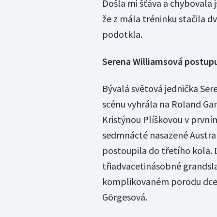
Došla mi šťáva a chybovala j
že z mála tréninku stačila dv
podotkla.
Serena Williamsová postup
Bývalá světová jednička Ser
scénu vyhrála na Roland Gar
Kristýnou Plíškovou v prvním
sedmnácté nasazené Australan
postoupila do třetího kola. 
třiadvacetinásobné grandsl
komplikovaném porodu dcer
Görgesová.