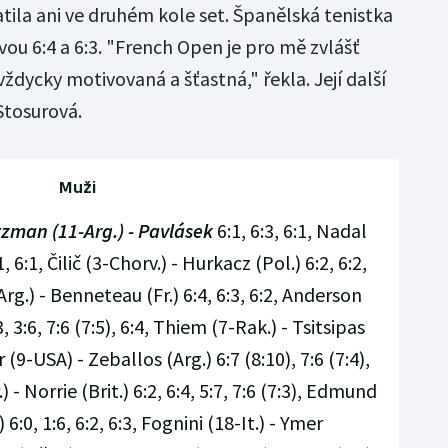
ila ani ve druhém kole set. Španělská tenistka
ou 6:4 a 6:3. "French Open je pro mě zvlášť
ždycky motivovaná a šťastná," řekla. Její další
tosurová.
Muži
zman (11-Arg.) - Pavlásek
6:1, 6:3, 6:1, Nadal
1, 6:1, Čilič (3-Chorv.) - Hurkacz (Pol.) 6:2, 6:2,
-Arg.) - Benneteau (Fr.) 6:4, 6:3, 6:2, Anderson
 3:6, 7:6 (7:5), 6:4, Thiem (7-Rak.) - Tsitsipas
er (9-USA) - Zeballos (Arg.) 6:7 (8:10), 7:6 (7:4),
.) - Norrie (Brit.) 6:2, 6:4, 5:7, 7:6 (7:3), Edmund
 6:0, 1:6, 6:2, 6:3, Fognini (18-It.) - Ymer