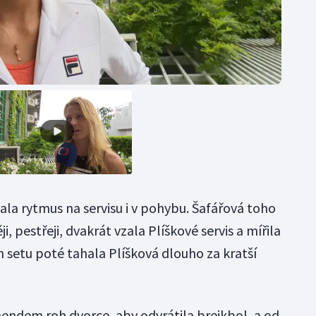
ala rytmus na servisu i v pohybu. Šafářová toho
i, pestřeji, dvakrát vzala Plíškové servis a mířila
 setu poté tahala Plíšková dlouho za kratší
hendem roh dvorce, aby odvrátila brejkbol, a od