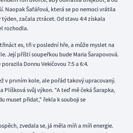
jší. Naopak Šafářová, která se po nemoci vrátila
 týden, začala ztrácet. Od stavu 4:4 získala
el rozhodla.
třináct es, tři v poslední hře, a může myslet na
e. Její příští soupeřkou bude Maria Šarapovová.
 porazila Donnu Vekičovou 7:5 a 6:4.
ež v prvním kole, ale pořád takový upracovaný.
a Plíšková svůj výkon. "A teď mě čeká Šarapka,
du muset přidat," řekla k souboji se
rospěch, zvedala se, já měla míň a míň energie.