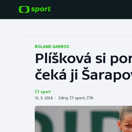
POPULÁRNÍ
DALŠÍ SPORTY
Fotbal
Americký fotbal
ROLAND GARROS
Plíšková si po
Hokej
Baseball a softbal
čeká ji Šarap
Tenis
Basketbal
Atletika
Biatlon
ČT sport
31. 5. 2018
|
Zdroj:
ČT sport
,
ČTK
Cyklistika
Boby a skeleton
Box