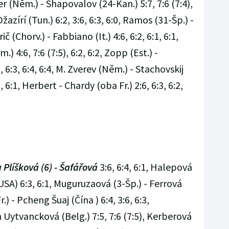
rer (Něm.) - Shapovalov (24-Kan.) 5:7, 7:6 (7:4),
Džazírí (Tun.) 6:2, 3:6, 6:3, 6:0, Ramos (31-Šp.) -
ič (Chorv.) - Fabbiano (It.) 4:6, 6:2, 6:1, 6:1,
) 4:6, 7:6 (7:5), 6:2, 6:2, Zopp (Est.) -
 6:3, 6:4, 6:4, M. Zverev (Něm.) - Stachovskij
2), 6:1, Herbert - Chardy (oba Fr.) 2:6, 6:3, 6:2,
 Plíšková (6) - Šafářová
3:6, 6:4, 6:1, Halepová
A) 6:3, 6:1, Muguruzaová (3-Šp.) - Ferrová
r.) - Pcheng Šuaj (Čína ) 6:4, 3:6, 6:3,
Uytvancková (Belg.) 7:5, 7:6 (7:5), Kerberová