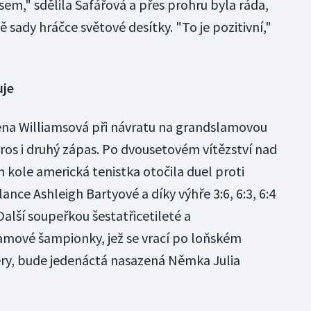
sem," sdělila Šafářová a přes prohru byla ráda,
ě sady hráčce světové desítky. "To je pozitivní,"
uje
ena Williamsová při návratu na grandslamovou
ros i druhý zápas. Po dvousetovém vítězství nad
 kole americká tenistka otočila duel proti
ce Ashleigh Bartyové a díky výhře 3:6, 6:3, 6:4
Další soupeřkou šestatřicetileté a
amové šampionky, jež se vrací po loňském
y, bude jedenáctá nasazená Němka Julia