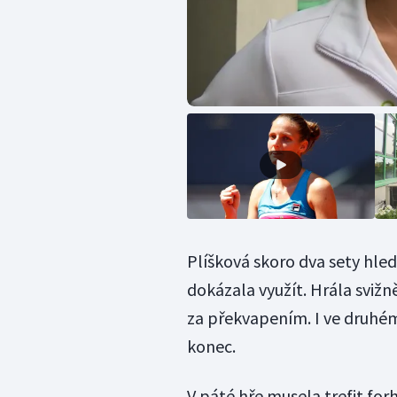
Plíšková skoro dva sety hled
dokázala využít. Hrála svižněj
za překvapením. I ve druhém
konec.
V páté hře musela trefit for