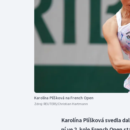
Curling
Dostihy
Florbal
Futsal
Golf
Gymnastika
Karolína Plíšková na French Open
Zdroj:
REUTERS/Christian Hartmann
Karolína Plíšková svedla da
ní ve 2. kole French Open s