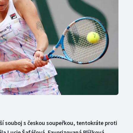
Moderní pětiboj
Triatlon
Motorsport
Veslování
Olympijské hry
Vodní slalom
Parasport
Volejbal
Plavání
Ostatní
Plážový volejbal
lší souboj s českou soupeřkou, tentokráte proti
tála Lucie Šafářová. Favorizovaná Plíšková