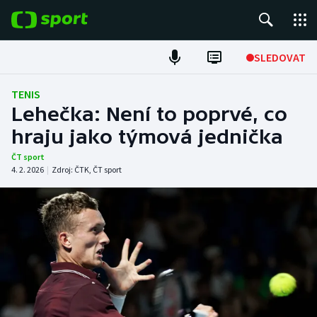
POPULÁRNÍ
SLEDOVAT
Fotbal
TENIS
Lehečka: Není to poprvé, co
Hokej
hraju jako týmová jednička
Tenis
ČT sport
4. 2. 2026
|
Zdroj:
ČTK
,
ČT sport
Atletika
Cyklistika
DALŠÍ SPORTY
Americký fotbal
NEPŘEHLÉDNĚTE