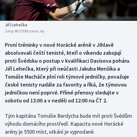
Baseball a softbal
Soutěže
Basketbal
Historické návraty
Jiří Lehečka
Zdroj:
REUTERS/Jaimi Joy
Biatlon
Aplikace ČT sport
První tréninky v nové Horácké aréně v Jihlavě
Boby a skeleton
AZ kvíz
absolvovali čeští tenisté, kteří o víkendu zabojují
proti Švédsku o postup v kvalifikaci Davisova poháru.
Box
Jiří Lehečka, který při neúčasti Jakuba Menšíka a
Tomáše Macháče plní roli týmové jedničky, považuje
Curling
české tenisty nadále za favority a říká, že týmovou
jedničkou není poprvé. Přímé přenosy sledujte v
Dostihy
sobotu od 13:00 a v neděli od 12:00 na ČT 2.
Florbal
Tým kapitána Tomáše Berdycha bude mít proti Švédům
Futsal
výhodu domácího prostředí. Kapacita nové Horácké
arény je 5500 míst, utkání je vyprodané.
Golf