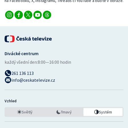
na Facebooku, X, Instagramu, Threads či YouTube a buďte v obraze.
Divácké centrum
každý všední den:
8:00—16:00 hodin
261 136 113
info@ceskatelevize.cz
Vzhled
Světlý
Tmavý
Systém