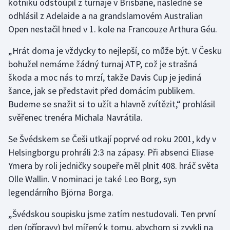
kotníku odstoupil z turnaje v Brisbane, následně se
Stolní tenis
odhlásil z Adelaide a na grandslamovém Australian
Open nestačil hned v 1. kole na Francouze Arthura Géu.
Triatlon
„Hrát doma je vždycky to nejlepší, co může být. V Česku
Veslování
bohužel nemáme žádný turnaj ATP, což je strašná
škoda a moc nás to mrzí, takže Davis Cup je jediná
Vodní slalom
šance, jak se představit před domácím publikem.
Budeme se snažit si to užít a hlavně zvítězit,“ prohlásil
Volejbal
svěřenec trenéra Michala Navrátila.
Ostatní
Se Švédskem se Češi utkají poprvé od roku 2001, kdy v
Helsingborgu prohráli 2:3 na zápasy. Při absenci Eliase
Ymera by roli jedničky soupeře měl plnit 408. hráč světa
Olle Wallin. V nominaci je také Leo Borg, syn
legendárního Björna Borga.
„Švédskou soupisku jsme zatím nestudovali. Ten první
den (přípravy) byl mířený k tomu, abychom si zvykli na