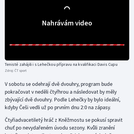
Olympijské hry
Nahrávám video
Parasport
Plavání
Plážový volejbal
Tenisté zahájili i s Lehečkou přípravu na kvalifikaci Davis Cupu
Ragby
Zdroj:
ČT sport
Rychlobruslení
V sobotu se odehrají dvě dvouhry, program bude
pokračovat v neděli čtyřhrou a následovat by měly
Rychlostní kanoistika
zbývající dvě dvouhry. Podle Lehečky by bylo ideální,
kdyby Češi vedli už po prvním dnu 2:0 na zápasy.
Short track
Čtyřiadvacetiletý hráč z Kněžmostu se pokusí spravit
Sportovní střelba
chuť po nevydařeném úvodu sezony. Kvůli zranění