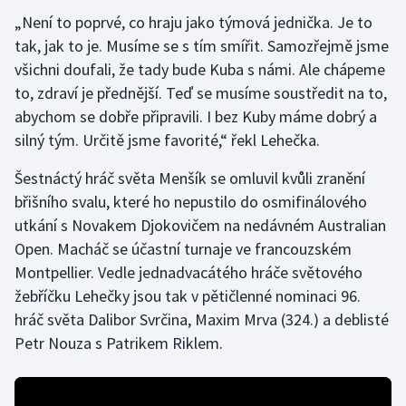
„Není to poprvé, co hraju jako týmová jednička. Je to
Gymnastika
tak, jak to je. Musíme se s tím smířit. Samozřejmě jsme
všichni doufali, že tady bude Kuba s námi. Ale chápeme
Házená
to, zdraví je přednější. Teď se musíme soustředit na to,
abychom se dobře připravili. I bez Kuby máme dobrý a
Jezdectví
silný tým. Určitě jsme favorité,“ řekl Lehečka.
Judo
Šestnáctý hráč světa Menšík se omluvil kvůli zranění
břišního svalu, které ho nepustilo do osmifinálového
Krasobruslení
utkání s Novakem Djokovičem na nedávném Australian
Open. Macháč se účastní turnaje ve francouzském
Lezení
Montpellier. Vedle jednadvacátého hráče světového
žebříčku Lehečky jsou tak v pětičlenné nominaci 96.
Lyže a snowboard
hráč světa Dalibor Svrčina, Maxim Mrva (324.) a deblisté
Petr Nouza s Patrikem Riklem.
Moderní pětiboj
Motorsport