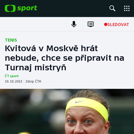
POPULÁRNÍ
SLEDOVAT
Fotbal
TENIS
Kvitová v Moskvě hrát
Hokej
nebude, chce se připravit na
Turnaj mistryň
Tenis
ČT sport
Atletika
10. 10. 2013
|
Zdroj:
ČTK
Cyklistika
DALŠÍ SPORTY
Americký fotbal
NEPŘEHLÉDNĚTE