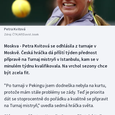
Baseball a softbal
Soutěže
Basketbal
Historické návraty
Biatlon
Aplikace ČT sport
Petra Kvitová
Zdroj:
ČTK/AP/David Josek
Boby a skeleton
AZ kvíz
Moskva - Petra Kvitová se odhlásila z turnaje v
Moskvě. Česká hráčka dá příští týden přednost
Box
přípravě na Turnaj mistryň v Istanbulu, kam se v
Curling
minulém týdnu kvalifikovala. Na vrchol sezony chce
být zcela fit.
Dostihy
"Po turnaji v Pekingu jsem dodneška nebyla na kurtu,
Florbal
protože mám stále problémy se zády. Teď je priorita
dát se stoprocentně do pořádku a kvalitně se připravit
Futsal
na Turnaj mistryň," uvedla sedmá hráčka světa.
Golf