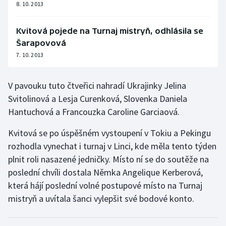
8. 10. 2013
Olympijské hry
Kvitová pojede na Turnaj mistryň, odhlásila se
Parasport
Šarapovová
7. 10. 2013
Plavání
V pavouku tuto čtveřici nahradí Ukrajinky Jelina
Plážový volejbal
Svitolinová a Lesja Curenková, Slovenka Daniela
Hantuchová a Francouzka Caroline Garciaová.
Ragby
Kvitová se po úspěšném vystoupení v Tokiu a Pekingu
Rychlobruslení
rozhodla vynechat i turnaj v Linci, kde měla tento týden
plnit roli nasazené jedničky. Místo ní se do soutěže na
Rychlostní kanoistika
poslední chvíli dostala Němka Angelique Kerberová,
Short track
která hájí poslední volné postupové místo na Turnaj
mistryň a uvítala šanci vylepšit své bodové konto.
Sportovní střelba