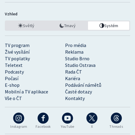
Vzhled
Světlý
Tmavý
Systém
TV program
Pro média
Živé vysílání
Reklama
TV poplatky
Studio Brno
Teletext
Studio Ostrava
Podcasty
Rada ČT
Počasí
Kariéra
E-shop
Podávání námětů
Mobilní a TV aplikace
Časté dotazy
Vše o ČT
Kontakty
Instagram
Facebook
YouTube
X
Threads