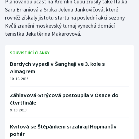
Plánovanou účast na Kremlin Cupu zrušily také Italka
Sara Erraniová a Srbka Jelena Jankovičová, které
Gymnastika
rovněž získaly jistotu startu na poslední akci sezony.
Kvůli zranění moskevský turnaj vynechá domácí
Házená
tenistka Jekatěrina Makarovová.
Jezdectví
SOUVISEJÍCÍ ČLÁNKY
Judo
Berdych vypadl v Šanghaji ve 3. kole s
Almagrem
Krasobruslení
10. 10. 2013
Lezení
Záhlavová-Strýcová postoupila v Ósace do
čtvrtfinále
Lyže a snowboard
9. 10. 2013
Moderní pětiboj
Kvitová se Štěpánkem si zahrají Hopmanův
Motorsport
pohár