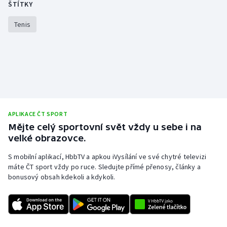
ŠTÍTKY
Stolní tenis
Tenis
Triatlon
Veslování
Vodní slalom
Volejbal
APLIKACE ČT SPORT
Mějte celý sportovní svět vždy u sebe i na
Ostatní
velké obrazovce.
S mobilní aplikací, HbbTV a apkou iVysílání ve své chytré televizi
máte ČT sport vždy po ruce. Sledujte přímé přenosy, články a
bonusový obsah kdekoli a kdykoli.