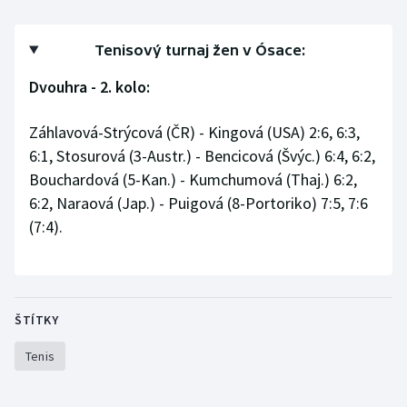
Gymnastika
Tenisový turnaj žen v Ósace:
Dvouhra - 2. kolo:
Házená
Jezdectví
Záhlavová-Strýcová (ČR) - Kingová (USA) 2:6, 6:3,
6:1, Stosurová (3-Austr.) - Bencicová (Švýc.) 6:4, 6:2,
Judo
Bouchardová (5-Kan.) - Kumchumová (Thaj.) 6:2,
6:2, Naraová (Jap.) - Puigová (8-Portoriko) 7:5, 7:6
Krasobruslení
(7:4).
Lezení
Lyže a snowboard
ŠTÍTKY
Moderní pětiboj
Tenis
Motorsport