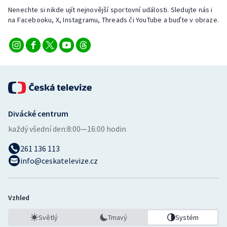
Stolní tenis
Nenechte si nikde ujít nejnovější sportovní události. Sledujte nás i
na Facebooku, X, Instagramu, Threads či YouTube a buďte v obraze.
Triatlon
Veslování
Vodní slalom
Volejbal
Divácké centrum
každý všední den:
8:00—16:00 hodin
Ostatní
261 136 113
info@ceskatelevize.cz
Vzhled
Světlý
Tmavý
Systém