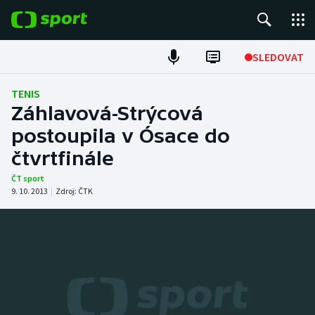
POPULÁRNÍ
SLEDOVAT
Fotbal
TENIS
Záhlavová-Strýcová
Hokej
postoupila v Ósace do
čtvrtfinále
Tenis
ČT sport
Atletika
9. 10. 2013
|
Zdroj:
ČTK
Cyklistika
DALŠÍ SPORTY
Americký fotbal
NEPŘEHLÉDNĚTE