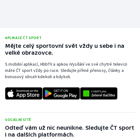
Olympijské hry
Parasport
APLIKACE ČT SPORT
Plavání
Mějte celý sportovní svět vždy u sebe i na
velké obrazovce.
Plážový volejbal
S mobilní aplikací, HbbTV a apkou iVysílání ve své chytré televizi
Ragby
máte ČT sport vždy po ruce. Sledujte přímé přenosy, články a
bonusový obsah kdekoli a kdykoli.
Rychlobruslení
Rychlostní kanoistika
Short track
SOCIÁLNÍ SÍTĚ
Odteď vám už nic neunikne. Sledujte ČT sport
Sportovní střelba
i na dalších platformách.