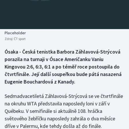
Baseball a softbal
Soutěže
Basketbal
Historické návraty
Biatlon
Aplikace ČT sport
Placeholder
Zdroj:
ČT sport
Boby a skeleton
AZ kvíz
Ósaka - Česká tenistka Barbora Záhlavová-Strýcová
porazila na turnaji v Ósace Američanku Vaniu
Box
Kingovou 2:6, 6:3, 6:1 a po téměř roce postoupila do
Curling
čtvrtfinále. Její další soupeřkou bude pátá nasazená
Eugenie Bouchardová z Kanady.
Dostihy
Sedmadvacetiletá Záhlavová-Strýcová se ve čtvrtfinále
Florbal
na okruhu WTA představila naposledy loni v září v
Québeku. V semifinále si aktuálně 108. hráčka
Futsal
světového žebříčku naposledy zahrála o dva měsíce
dříve v Palermu, kde tehdy došla až do finále.
Golf