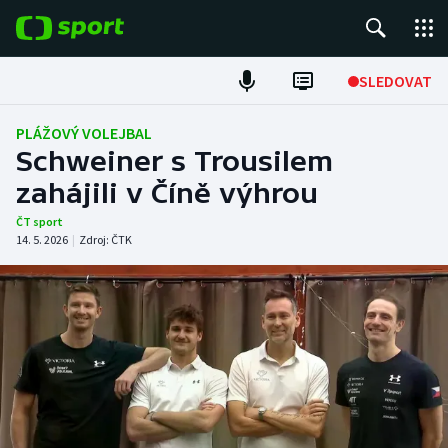
POPULÁRNÍ
SLEDOVAT
Fotbal
PLÁŽOVÝ VOLEJBAL
Schweiner s Trousilem
Hokej
zahájili v Číně výhrou
Tenis
ČT sport
14. 5. 2026
|
Zdroj:
ČTK
Atletika
Cyklistika
DALŠÍ SPORTY
Americký fotbal
NEPŘEHLÉDNĚTE