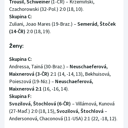
Trousil, Schweiner
(1-ČR) – Krzemiňski,
Olympijské hry
Czachorowski (32-Pol.) 2:0 (18, 10).
Skupina C:
Parasport
Zuliani, Joao Mares (19-Braz.) –
Semerád, Štoček
(14-ČR)
2:0 (18, 19).
Plavání
Ženy:
Plážový volejbal
Skupina C:
Ragby
Andressa, Tainá (30-Braz.) –
Neuschaeferová,
Maixnerová (3-ČR)
2:1 (14, -14, 13), Bekhuisová,
Rychlobruslení
Poieszová (19-Niz.) –
Neuschaeferová,
Maixnerová 2:1
(16, -16, 14).
Rychlostní kanoistika
Skupina F:
Svozilová, Štochlová (6-ČR)
– Villámová, Kunová
Short track
(27-Maď.) 2:0 (18, 15),
Svozilová, Štochlová
–
Andersonová, Chaconová (11-USA) 2:1 (22, -18, 12).
Sportovní střelba