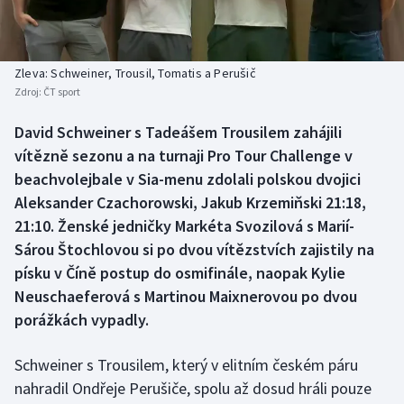
Baseball a softbal
Soutěže
Basketbal
Historické návraty
Zleva: Schweiner, Trousil, Tomatis a Perušič
Zdroj:
ČT sport
Biatlon
Aplikace ČT sport
David Schweiner s Tadeášem Trousilem zahájili
Boby a skeleton
AZ kvíz
vítězně sezonu a na turnaji Pro Tour Challenge v
beachvolejbale v Sia-menu zdolali polskou dvojici
Box
Aleksander Czachorowski, Jakub Krzemiňski 21:18,
21:10. Ženské jedničky Markéta Svozilová s Marií-
Curling
Sárou Štochlovou si po dvou vítězstvích zajistily na
písku v Číně postup do osmifinále, naopak Kylie
Dostihy
Neuschaeferová s Martinou Maixnerovou po dvou
Florbal
porážkách vypadly.
Futsal
Schweiner s Trousilem, který v elitním českém páru
nahradil Ondřeje Perušiče, spolu až dosud hráli pouze
Golf