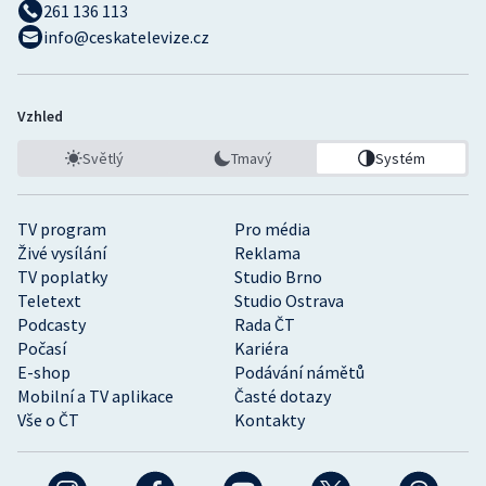
261 136 113
info@ceskatelevize.cz
Vzhled
Světlý
Tmavý
Systém
TV program
Pro média
Živé vysílání
Reklama
TV poplatky
Studio Brno
Teletext
Studio Ostrava
Podcasty
Rada ČT
Počasí
Kariéra
E-shop
Podávání námětů
Mobilní a TV aplikace
Časté dotazy
Vše o ČT
Kontakty