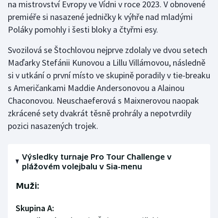
na mistrovství Evropy ve Vídni v roce 2023. V obnovené
premiéře si nasazené jedničky k výhře nad mladými
Gymnastika
Poláky pomohly i šesti bloky a čtyřmi esy.
Házená
Svozilová se Štochlovou nejprve zdolaly ve dvou setech
Maďarky Stefánii Kunovou a Lillu Villámovou, následně
Jezdectví
si v utkání o první místo ve skupině poradily v tie-breaku
s Američankami Maddie Andersonovou a Alainou
Judo
Chaconovou. Neuschaeferová s Maixnerovou naopak
zkrácené sety dvakrát těsně prohrály a nepotvrdily
Krasobruslení
pozici nasazených trojek.
Lezení
Výsledky turnaje Pro Tour Challenge v
Lyže a snowboard
plážovém volejbalu v Sia-menu
Muži:
Moderní pětiboj
Skupina A:
Motorsport