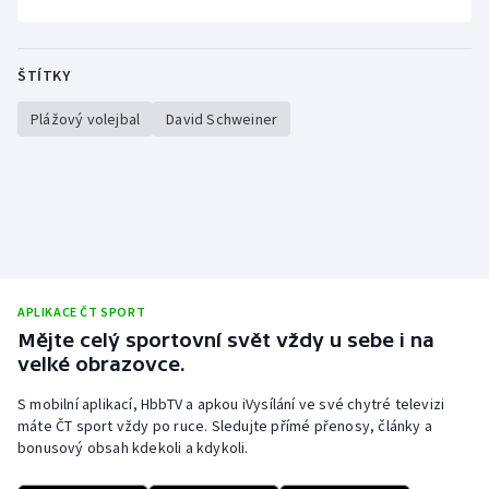
Stolní tenis
Triatlon
ŠTÍTKY
Plážový volejbal
David Schweiner
Veslování
Vodní slalom
Volejbal
Ostatní
APLIKACE ČT SPORT
Mějte celý sportovní svět vždy u sebe i na
velké obrazovce.
S mobilní aplikací, HbbTV a apkou iVysílání ve své chytré televizi
máte ČT sport vždy po ruce. Sledujte přímé přenosy, články a
bonusový obsah kdekoli a kdykoli.