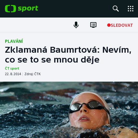
POPULÁRNÍ
SLEDOVAT
ME v atletice
PLAVÁNÍ
Zklamaná Baumrtová: Nevím,
ME v plavání
co se to se mnou děje
Fotbal
ČT sport
22. 8. 2014
|
Zdroj:
ČTK
Hokej
Tenis
DALŠÍ SPORTY
Americký fotbal
NEPŘEHLÉDNĚTE