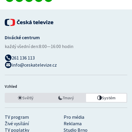
Divácké centrum
každý všední den:
8:00—16:00 hodin
261 136 113
info@ceskatelevize.cz
Vzhled
Světlý
Tmavý
Systém
TV program
Pro média
Živé vysílání
Reklama
TV poplatky
Studio Brno