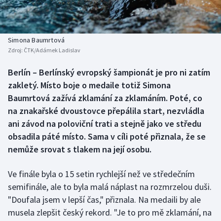
Atletika
Soutěže
Baseball a softbal
Historické návraty
Simona Baumrtová
Zdroj:
ČTK/Adámek Ladislav
Basketbal
Aplikace ČT sport
Berlín – Berlínský evropský šampionát je pro ni zatím
Biatlon
AZ kvíz
zakletý. Místo boje o medaile totiž Simona
Baumrtová zažívá zklamání za zklamáním. Poté, co
Boby a skeleton
na znakařské dvoustovce přepálila start, nezvládla
ani závod na poloviční trati a stejně jako ve středu
Box
obsadila páté místo. Sama v cíli poté přiznala, že se
nemůže srovat s tlakem na její osobu.
Curling
Cyklistika
Ve finále byla o 15 setin rychlejší než ve středečním
semifinále, ale to byla malá náplast na rozmrzelou duši.
Dostihy
"Doufala jsem v lepší čas," přiznala. Na medaili by ale
musela zlepšit český rekord. "Je to pro mě zklamání, na
Florbal