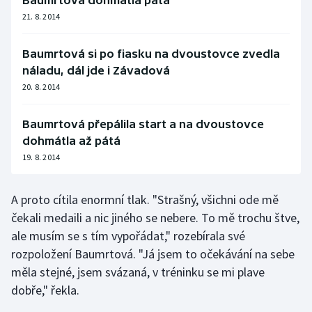
Baumrtová dohmátla pátá
21. 8. 2014
Moderní pětiboj
Motorsport
Baumrtová si po fiasku na dvoustovce zvedla
náladu, dál jde i Závadová
Olympijské hry
20. 8. 2014
Parasport
Baumrtová přepálila start a na dvoustovce
dohmátla až pátá
Plavání
19. 8. 2014
Plážový volejbal
A proto cítila enormní tlak. "Strašný, všichni ode mě
čekali medaili a nic jiného se nebere. To mě trochu štve,
Ragby
ale musím se s tím vypořádat," rozebírala své
rozpoložení Baumrtová. "Já jsem to očekávání na sebe
Rychlobruslení
měla stejné, jsem svázaná, v tréninku se mi plave
Rychlostní kanoistika
dobře," řekla.