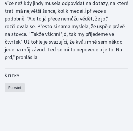
Více než kdy jindy musela odpovídat na dotazy, na které
Short track
trati má největší šance, kolik medailí přiveze a
podobně. "Ale to já přece nemůžu vědět, že jo,"
Sportovní střelba
rozčilovala se. Přesto si sama myslela, že uspěje právě
Stolní tenis
na stovce. "Takže všichni 'jó, tak my přijedeme ve
čtvrtek'. Už tohle je svazující, že kvůli mně sem někdo
Triatlon
jede na můj závod. Teď se mi to nepovede a je to. Na
prd," prohlásila.
Veslování
Vodní slalom
ŠTÍTKY
Plavání
Volejbal
Ostatní