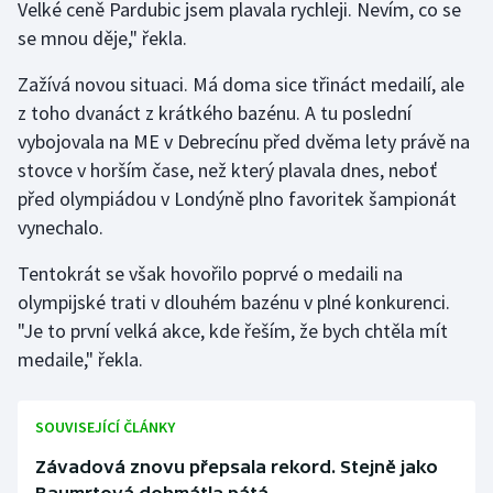
Velké ceně Pardubic jsem plavala rychleji. Nevím, co se
se mnou děje," řekla.
Futsal
Zažívá novou situaci. Má doma sice třináct medailí, ale
Golf
z toho dvanáct z krátkého bazénu. A tu poslední
vybojovala na ME v Debrecínu před dvěma lety právě na
Gymnastika
stovce v horším čase, než který plavala dnes, neboť
před olympiádou v Londýně plno favoritek šampionát
Házená
vynechalo.
Jezdectví
Tentokrát se však hovořilo poprvé o medaili na
olympijské trati v dlouhém bazénu v plné konkurenci.
Judo
"Je to první velká akce, kde řeším, že bych chtěla mít
medaile," řekla.
Krasobruslení
Lezení
SOUVISEJÍCÍ ČLÁNKY
Závadová znovu přepsala rekord. Stejně jako
Lyže a snowboard