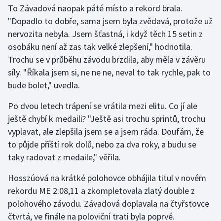
Stolní tenis
To Závadová naopak páté místo a rekord brala.
"Dopadlo to dobře, sama jsem byla zvědavá, protože už
Triatlon
nervozita nebyla. Jsem šťastná, i když těch 15 setin z
osobáku není až zas tak velké zlepšení," hodnotila.
Veslování
Trochu se v průběhu závodu brzdila, aby měla v závěru
síly. "Říkala jsem si, ne ne ne, neval to tak rychle, pak to
Vodní slalom
bude bolet," uvedla.
Volejbal
Po dvou letech trápení se vrátila mezi elitu. Co jí ale
ještě chybí k medaili? "Ještě asi trochu sprintů, trochu
Ostatní
vyplavat, ale zlepšila jsem se a jsem ráda. Doufám, že
to půjde příští rok dolů, nebo za dva roky, a budu se
taky radovat z medaile," věřila.
Hosszúová na krátké polohovce obhájila titul v novém
rekordu ME 2:08,11 a zkompletovala zlatý double z
polohového závodu. Závadová doplavala na čtyřstovce
čtvrtá, ve finále na poloviční trati byla poprvé.