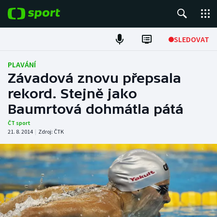
POPULÁRNÍ
SLEDOVAT
Fotbal
PLAVÁNÍ
Závadová znovu přepsala
Hokej
rekord. Stejně jako
Baumrtová dohmátla pátá
Tenis
ČT sport
Atletika
21. 8. 2014
|
Zdroj:
ČTK
Cyklistika
DALŠÍ SPORTY
Americký fotbal
NEPŘEHLÉDNĚTE