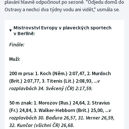
plavání hlavně odpočinout po sezoně. "Odjedu domů do
Ostravy a nechci dva týdny vodu ani vidět," usmála se.
Mistrovství Evropy v plaveckých sportech
v Berlíně:
Finále:
Muži:
200 m prsa:
1. Koch (Něm.) 2:07,47, 2. Murdoch
(Brit.) 2:07,77, 3. Titenis (Lit.) 2:08,93, ...
v
rozplavbách 34. Svěcený (ČR) 2:17,59.
50 m znak:
1. Morozov (Rus.) 24,64, 2. Stravius
(Fr.) 24,84, 3. Walker-Hebborn (Brit.) 25,00, ...
v
rozplavbách 30. Baďura 26,57, 31. Verner 26,59,
32. Kunčar (všichni ČR) 26,68.