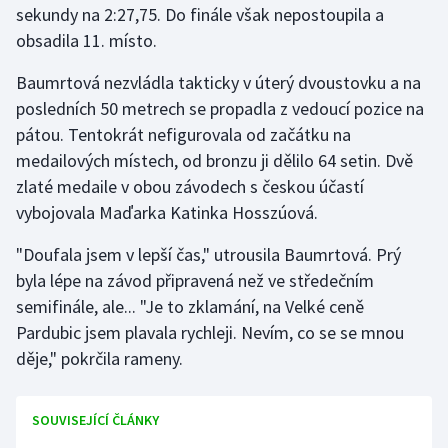
sekundy na 2:27,75. Do finále však nepostoupila a
obsadila 11. místo.
Gymnastika
Baumrtová nezvládla takticky v úterý dvoustovku a na
Házená
posledních 50 metrech se propadla z vedoucí pozice na
pátou. Tentokrát nefigurovala od začátku na
Jezdectví
medailových místech, od bronzu ji dělilo 64 setin. Dvě
zlaté medaile v obou závodech s českou účastí
Judo
vybojovala Maďarka Katinka Hosszúová.
Krasobruslení
"Doufala jsem v lepší čas," utrousila Baumrtová. Prý
byla lépe na závod připravená než ve středečním
Lezení
semifinále, ale... "Je to zklamání, na Velké ceně
Pardubic jsem plavala rychleji. Nevím, co se se mnou
Lyže a snowboard
děje," pokrčila rameny.
Moderní pětiboj
SOUVISEJÍCÍ ČLÁNKY
Motorsport