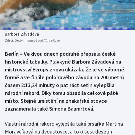
Baseball a softbal
Soutěže
Basketbal
Historické návraty
Biatlon
Aplikace ČT sport
Barbora Závadová
Zdroj:
Getty Images Sport/Clive Rose
Boby a skeleton
AZ kvíz
Berlín – Ve dvou dnech podruhé přepsala české
historické tabulky. Plavkyně Barbora Závadová na
Box
mistrovství Evropy znovu ukázala, že je ve výborné
Curling
formě a ve finále polohového závodu na 200 metrů
časem 2:13,24 minuty o patnáct setin vylepšila
Dostihy
národní rekord. Díky tomu obsadila celkově páté
místo. Stejné umístění na znakařské stovce
Florbal
zaznamenala také Simona Baumrtová.
Futsal
Vlastní národní rekord vylepšila také prsařka Martina
Moravčíková na dvoustovce, a to o šest desetin
Golf