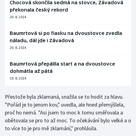
Chocová skončila sedmá na stovce, Závadová
Olympijské hry
překonala český rekord
20. 8. 2014
Parasport
Baumrtová si po fiasku na dvoustovce zvedla
Plavání
náladu, dál jde i Závadová
20. 8. 2014
Plážový volejbal
Baumrtová přepálila start a na dvoustovce
Ragby
dohmátla až pátá
19. 8. 2014
Rychlobruslení
Přestože byla zklamaná, snažila se to hodit za hlavu.
Rychlostní kanoistika
"Pořád je to jenom kov," uvedla, ale hned přemýšlela,
Short track
proč ho nemá. "Asi jsem to moc k tomu směřovala a
obětovala se pro to až moc. To očekávání bylo velké a o
Sportovní střelba
to více to je pro mě zklamání," prohlásila.