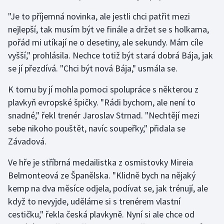
"Je to příjemná novinka, ale jestli chci patřit mezi
nejlepší, tak musím být ve finále a držet se s holkama,
pořád mi utíkají ne o desetiny, ale sekundy. Mám cíle
vyšší," prohlásila. Nechce totiž být stará dobrá Bája, jak
se jí přezdívá. "Chci být nová Bája," usmála se.
K tomu by jí mohla pomoci spolupráce s některou z
plavkyň evropské špičky. "Rádi bychom, ale není to
snadné," řekl trenér Jaroslav Strnad. "Nechtějí mezi
sebe nikoho pouštět, navíc soupeřky," přidala se
Závadová.
Ve hře je stříbrná medailistka z osmistovky Mireia
Belmonteová ze Španělska. "Klidně bych na nějaký
kemp na dva měsíce odjela, podívat se, jak trénují, ale
když to nevyjde, uděláme si s trenérem vlastní
cestičku," řekla česká plavkyně. Nyní si ale chce od