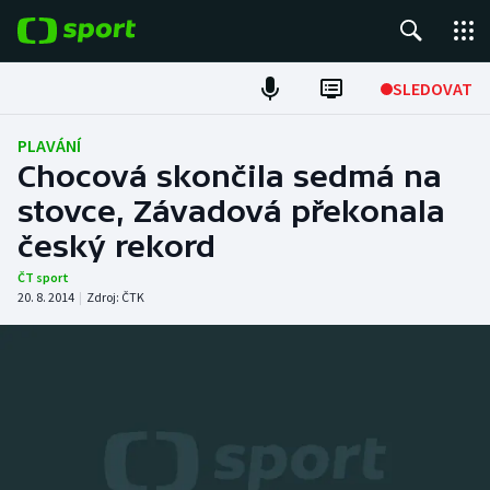
POPULÁRNÍ
SLEDOVAT
Fotbal
PLAVÁNÍ
Chocová skončila sedmá na
Hokej
stovce, Závadová překonala
český rekord
Tenis
ČT sport
Atletika
20. 8. 2014
|
Zdroj:
ČTK
Cyklistika
DALŠÍ SPORTY
Americký fotbal
NEPŘEHLÉDNĚTE