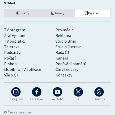
Vzhled
Světlý
Tmavý
Systém
TV program
Pro média
Živé vysílání
Reklama
TV poplatky
Studio Brno
Teletext
Studio Ostrava
Podcasty
Rada ČT
Počasí
Kariéra
E-shop
Podávání námětů
Mobilní a TV aplikace
Časté dotazy
Vše o ČT
Kontakty
Instagram
Facebook
YouTube
X
Threads
© Česká televize