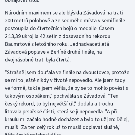
Olympijské hry
Národním maximem se ale blýskla Závadová na trati
200 metrů polohově a ze sedmého místa v semifinále
Parasport
postoupila do čtvrtečních bojů o medaile. Časem
2:13,39 ukrojila 42 setin z dosavadního rekordu
Plavání
Baumrtové z letošního roku. Jednadvacetiletá
Závadová poplave v Berlíně druhé finále, na
Plážový volejbal
dvojnásobné trati byla čtvrtá.
Ragby
"Strašně jsem doufala ve finále na dvoustovce, protože
se mi to ještě nikdy v životě nepovedlo. Ale jsem tady
Rychlobruslení
ve formě, takže jsem věřila, že by se to mohlo povést s
takovým osobákem," pochválila se Závadová. "Ten
Rychlostní kanoistika
český rekord, to byl největší cíl," dodala a trochu
Short track
litovala prsařské části, která se jí nepovedla. "A při
kraulu mi začalo hodně docházet a bylo to už jen: Dělej,
Sportovní střelba
musíš! Za ten celý rok už to musíš doplavat slušně,"
líčila česká polohovkářka.