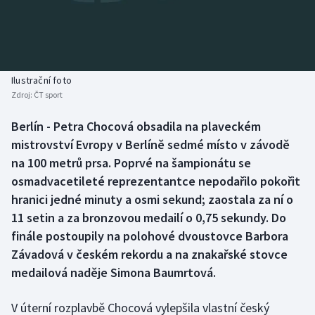
Baseball a softbal
Soutěže
Basketbal
Historické návraty
Biatlon
Aplikace ČT sport
Ilustrační foto
Zdroj:
ČT sport
Boby a skeleton
AZ kvíz
Berlín - Petra Chocová obsadila na plaveckém
mistrovství Evropy v Berlíně sedmé místo v závodě
Box
na 100 metrů prsa. Poprvé na šampionátu se
Curling
osmadvacetileté reprezentantce nepodařilo pokořit
hranici jedné minuty a osmi sekund; zaostala za ní o
Dostihy
11 setin a za bronzovou medailí o 0,75 sekundy. Do
finále postoupily na polohové dvoustovce Barbora
Florbal
Závadová v českém rekordu a na znakařské stovce
medailová naděje Simona Baumrtová.
Futsal
V úterní rozplavbě Chocová vylepšila vlastní český
Golf