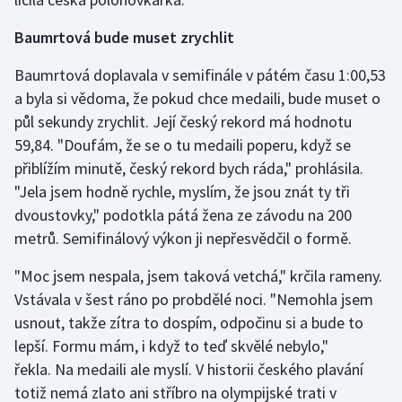
Stolní tenis
Baumrtová bude muset zrychlit
Triatlon
Baumrtová doplavala v semifinále v pátém času 1:00,53
a byla si vědoma, že pokud chce medaili, bude muset o
Veslování
půl sekundy zrychlit. Její český rekord má hodnotu
Vodní slalom
59,84. "Doufám, že se o tu medaili poperu, když se
přiblížím minutě, český rekord bych ráda," prohlásila.
Volejbal
"Jela jsem hodně rychle, myslím, že jsou znát ty tři
dvoustovky," podotkla pátá žena ze závodu na 200
Ostatní
metrů. Semifinálový výkon ji nepřesvědčil o formě.
"Moc jsem nespala, jsem taková vetchá," krčila rameny.
Vstávala v šest ráno po probdělé noci. "Nemohla jsem
usnout, takže zítra to dospím, odpočinu si a bude to
lepší. Formu mám, i když to teď skvělé nebylo,"
řekla. Na medaili ale myslí. V historii českého plavání
totiž nemá zlato ani stříbro na olympijské trati v