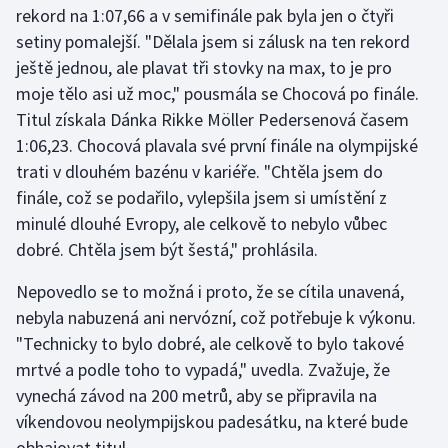
rekord na 1:07,66 a v semifinále pak byla jen o čtyři
setiny pomalejší. "Dělala jsem si zálusk na ten rekord
Gymnastika
ještě jednou, ale plavat tři stovky na max, to je pro
moje tělo asi už moc," pousmála se Chocová po finále.
Házená
Titul získala Dánka Rikke Möller Pedersenová časem
Jezdectví
1:06,23. Chocová plavala své první finále na olympijské
trati v dlouhém bazénu v kariéře. "Chtěla jsem do
Judo
finále, což se podařilo, vylepšila jsem si umístění z
minulé dlouhé Evropy, ale celkově to nebylo vůbec
Krasobruslení
dobré. Chtěla jsem být šestá," prohlásila.
Lezení
Nepovedlo se to možná i proto, že se cítila unavená,
nebyla nabuzená ani nervózní, což potřebuje k výkonu.
Lyže a snowboard
"Technicky to bylo dobré, ale celkově to bylo takové
mrtvé a podle toho to vypadá," uvedla. Zvažuje, že
Moderní pětiboj
vynechá závod na 200 metrů, aby se připravila na
víkendovou neolympijskou padesátku, na které bude
Motorsport
obhajovat titul.