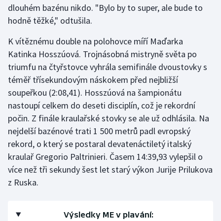
dlouhém bazénu nikdo. "Bylo by to super, ale bude to
hodně těžké," odtušila.
K vítěznému double na polohovce míří Maďarka
Katinka Hosszúová. Trojnásobná mistryně světa po
triumfu na čtyřstovce vyhrála semifinále dvoustovky s
téměř třísekundovým náskokem před nejbližší
soupeřkou (2:08,41). Hosszúová na šampionátu
nastoupí celkem do deseti disciplín, což je rekordní
počin. Z finále kraulařské stovky se ale už odhlásila. Na
nejdelší bazénové trati 1 500 metrů padl evropský
rekord, o který se postaral devatenáctiletý italský
kraulař Gregorio Paltrinieri. Časem 14:39,93 vylepšil o
více než tři sekundy šest let starý výkon Jurije Prilukova
z Ruska.
Výsledky ME v plavání: