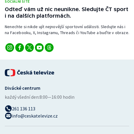
SOCIÁLNÍ SÍTĚ
Odteď vám už nic neunikne. Sledujte ČT sport
i na dalších platformách.
Nenechte si nikde ujít nejnovější sportovní události. Sledujte nás i
na Facebooku, X, Instagramu, Threads či YouTube a buďte v obraze.
Divácké centrum
každý všední den:
8:00—16:00 hodin
261 136 113
info@ceskatelevize.cz