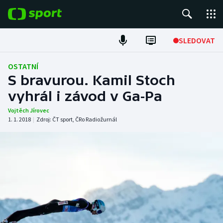
POPULÁRNÍ
SLEDOVAT
ME v atletice
OSTATNÍ
S bravurou. Kamil Stoch
ME v plavání
vyhrál i závod v Ga-Pa
Fotbal
Vojtěch Jírovec
1. 1. 2018
|
Zdroj:
ČT sport
,
ČRo Radiožurnál
Hokej
Tenis
DALŠÍ SPORTY
Americký fotbal
NEPŘEHLÉDNĚTE