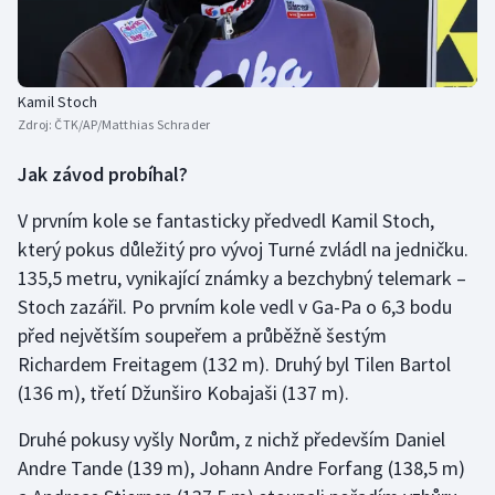
Short track
Sportovní střelba
Kamil Stoch
Stolní tenis
Zdroj:
ČTK/AP/Matthias Schrader
Jak závod probíhal?
Triatlon
V prvním kole se fantasticky předvedl Kamil Stoch,
Veslování
který pokus důležitý pro vývoj Turné zvládl na jedničku.
135,5 metru, vynikající známky a bezchybný telemark –
Vodní slalom
Stoch zazářil. Po prvním kole vedl v Ga-Pa o 6,3 bodu
před největším soupeřem a průběžně šestým
Volejbal
Richardem Freitagem (132 m). Druhý byl Tilen Bartol
Ostatní
(136 m), třetí Džunširo Kobajaši (137 m).
Druhé pokusy vyšly Norům, z nichž především Daniel
Andre Tande (139 m), Johann Andre Forfang (138,5 m)