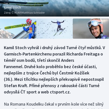
Atletika
Soutěže
Kamil Stoch
Zdroj:
ČTK/AP/Matthias Schrader
Baseball a softbal
Historické návraty
Basketbal
Aplikace ČT sport
Biatlon
AZ kvíz
Kamil Stoch vyhrál i druhý závod Turné čtyř můstků. V
Boby a skeleton
Garmisch-Partenkirchenu porazil Richarda Freitaga o
téměř osm bodů, třetí skončil Anders
Box
Fannemel. Druhé kolo proběhlo bez české účasti,
nejlepším z trojice Čechů byl Čestmír Kožíšek
Curling
(36.). Mezi třicítku nejlepších překvapivě nepostoupil
Cyklistika
Stefan Kraft. Přímé přenosy z rakouské části Turné
odvysílá ČT sport a web ctsport.cz.
Dostihy
Na Romana Koudelku čekal v prvním kole více než silný
Florbal