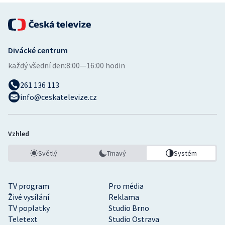
Divácké centrum
každý všední den:
8:00—16:00 hodin
261 136 113
info@ceskatelevize.cz
Vzhled
Světlý
Tmavý
Systém
TV program
Pro média
Živé vysílání
Reklama
TV poplatky
Studio Brno
Teletext
Studio Ostrava