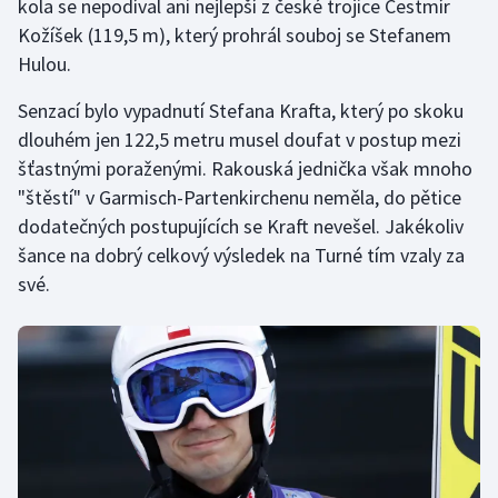
kola se nepodíval ani nejlepší z české trojice Čestmír
Moderní pětiboj
Kožíšek (119,5 m), který prohrál souboj se Stefanem
Hulou.
Motorsport
Senzací bylo vypadnutí Stefana Krafta, který po skoku
dlouhém jen 122,5 metru musel doufat v postup mezi
Olympijské hry
šťastnými poraženými. Rakouská jednička však mnoho
Parasport
"štěstí" v Garmisch-Partenkirchenu neměla, do pětice
dodatečných postupujících se Kraft nevešel. Jakékoliv
Plavání
šance na dobrý celkový výsledek na Turné tím vzaly za
své.
Plážový volejbal
Ragby
Rychlobruslení
Rychlostní kanoistika