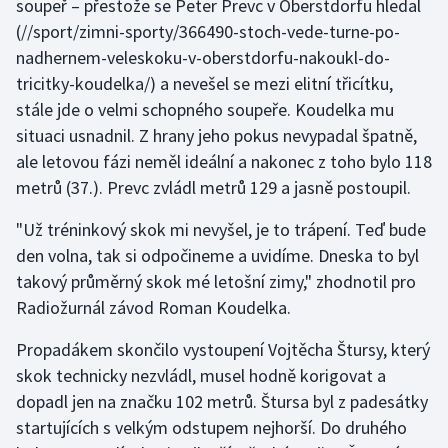
soupeř – přestože se Peter Prevc v Oberstdorfu
hledal
(//sport/zimni-sporty/366490-stoch-vede-turne-po-
Futsal
nadhernem-veleskoku-v-oberstdorfu-nakoukl-do-
tricitky-koudelka/) a nevešel se mezi elitní třicítku,
Golf
stále jde o velmi schopného soupeře. Koudelka mu
situaci usnadnil. Z hrany jeho pokus nevypadal špatně,
Gymnastika
ale letovou fázi neměl ideální a nakonec z toho bylo 118
metrů (37.). Prevc zvládl metrů 129 a jasně postoupil.
Házená
"Už tréninkový skok mi nevyšel, je to trápení. Teď bude
Jezdectví
den volna, tak si odpočineme a uvidíme. Dneska to byl
takový průměrný skok mé letošní zimy," zhodnotil pro
Judo
Radiožurnál závod Roman Koudelka.
Krasobruslení
Propadákem skončilo vystoupení Vojtěcha Štursy, který
skok technicky nezvládl, musel hodně korigovat a
Lezení
dopadl jen na značku 102 metrů. Štursa byl z padesátky
startujících s velkým odstupem nejhorší. Do druhého
Lyže a snowboard