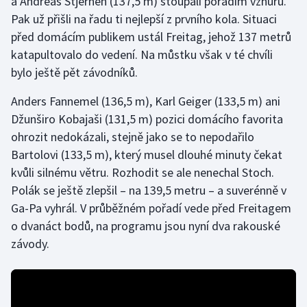
a Andreas Stjernen (137,5 m) stoupali pořadím vzhůru.
Pak už přišli na řadu ti nejlepší z prvního kola. Situaci
před domácím publikem ustál Freitag, jehož 137 metrů
katapultovalo do vedení. Na můstku však v té chvíli
bylo ještě pět závodníků.
Anders Fannemel (136,5 m), Karl Geiger (133,5 m) ani
Džunširo Kobajaši (131,5 m) pozici domácího favorita
ohrozit nedokázali, stejně jako se to nepodařilo
Bartolovi (133,5 m), který musel dlouhé minuty čekat
kvůli silnému větru. Rozhodit se ale nenechal Stoch.
Polák se ještě zlepšil – na 139,5 metru – a suverénně v
Ga-Pa vyhrál. V průběžném pořadí vede před Freitagem
o dvanáct bodů, na programu jsou nyní dva rakouské
závody.