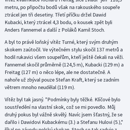
metru, po připočtu bodů však na rakouského soupeře
ztrácel jen tři desetiny. Třetí příčku držel Dawid
Kubacki, který ztrácel 4,3 bodu, o kousek zpět byli
Anders Fannemel a další z Poláků Kamil Stoch.
A byl to právě loňský vítěz Turné, který svým druhým
skokem zaútočil. Ve výtečném stylu skočil 137 metrů a
hodil rukavici všem soupeřům, kteří ještě čekali na věži.
Fannemel skočil průměrně (124,5 m), Kubacki (129 m) a
Freitag (127 m) o něco lépe, ale ne dostatečně. A
nahoře už zbýval pouze Stefan Kraft, který se zadním
větrem mnoho neudělal (119 m).
Vítěz byl tak jasný. "Podmínky byly těžké. Klíčové bylo
soustředění na vlastní skok, což se mi povedlo. Můj
druhý pokus byl vážně skvělý. Navíc jsem šťastný, že se
dařilo i Dawidovi Kubackému (3.) a Stefanu Hulovi (5.),"
říkal po závodu polský skokan. Stoch se tak raduje z