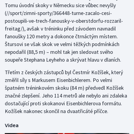
Tomu úvodní skoky v Německu sice vůbec
nevyšly
Olympijské hry
(//sport/zimni-sporty/366448-turne-zacalo-cesi-
postoupili-ve-trech-fanousky-v-oberstdorfu-rozzaril-
Parasport
freitag/), avšak v tréninku před závodem navnadil
fanoušky 120 metry a dokonce čtrnáctým místem.
Plavání
Štursovi se však skok ve velmi těžkých podmínkách
nepodařil (88,5 m) – mohl tak jen sledovat svého
Plážový volejbal
soupeře Stephana Leyheho a skrývat hlavu v dlaních.
Ragby
Třetím z českých zástupců byl Čestmír Kožíšek, který
změřil síly s Markusem Eisenbichlerem. Po velmi
Rychlobruslení
špatném tréninkovém skoku (84 m) předvedl Kožíšek
Rychlostní kanoistika
značné zlepšení. Jeho 114 metrů ale nebylo ani zdaleka
dostačující proti skokanovi Eisenbichlerova formátu.
Short track
Kožíšek nakonec skončil na dvaatřicáté příčce.
Sportovní střelba
Videa