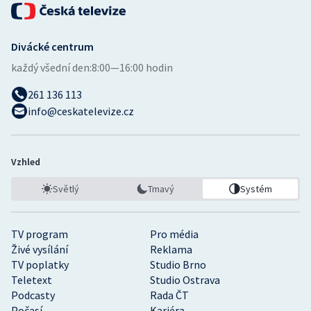
Divácké centrum
každý všední den:
8:00—16:00 hodin
261 136 113
info@ceskatelevize.cz
Vzhled
Světlý
Tmavý
Systém
TV program
Pro média
Živé vysílání
Reklama
TV poplatky
Studio Brno
Teletext
Studio Ostrava
Podcasty
Rada ČT
Počasí
Kariéra