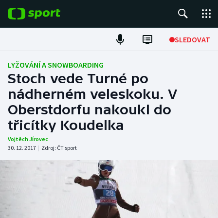
POPULÁRNÍ
SLEDOVAT
Fotbal
LYŽOVÁNÍ A SNOWBOARDING
Stoch vede Turné po
Hokej
nádherném veleskoku. V
Oberstdorfu nakoukl do
Tenis
třicítky Koudelka
Atletika
Vojtěch Jírovec
30. 12. 2017
|
Zdroj:
ČT sport
Cyklistika
DALŠÍ SPORTY
Americký fotbal
NEPŘEHLÉDNĚTE