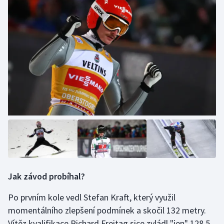
Stolní tenis
Triatlon
Veslování
Vodní slalom
Volejbal
Ostatní
Jak závod probíhal?
Po prvním kole vedl Stefan Kraft, který využil
momentálního zlepšení podmínek a skočil 132 metry.
Vítěz kvalifikace Richard Freitag sice zvládl "jen" 128,5