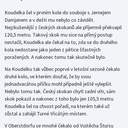
Koudelka šel v prvním kole do souboje s Jernejem
Gymnastika
Damjanem a v dešti mu nebylo co závidět.
Házená
Nejzkušenější z českých skokanů ale příjemně překvapil
120,5 metru. Takový skok mu sice na přímý postup
Jezdectví
nestačil, Koudelka ale čekal na to, zda se do druhého
kola nedostane jako jeden z pětice šťastných
Judo
poražených. A nakonec tomu tak skutečně bylo.
Krasobruslení
Na Koudelku tak vůbec poprvé v letošní sezoně čekalo
druhé kolo, ve kterém doufal, že by svou
Lezení
jednadvacátou příčku mohl případně ještě vylepšit.
Nebylo tomu tak. Český skokan chytl zadní vítr, sám
Lyže a snowboard
skok pokazil a nakonec z toho bylo jen 105,5 metru.
Koudelka šel na chvost pořadí, na kterém také už
Moderní pětiboj
zůstal a zahájil Turné třicátým místem.
Motorsport
V Oberstdorfu se mnohé čekalo od Vojtěcha Štursy.