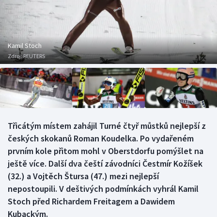
Baseball a softbal
Soutěže
Basketbal
Historické návraty
Kamil Stoch
Biatlon
Aplikace ČT sport
Zdroj:
REUTERS
Boby a skeleton
AZ kvíz
Box
Curling
Třicátým místem zahájil Turné čtyř můstků nejlepší z
českých skokanů Roman Koudelka. Po vydařeném
Dostihy
prvním kole přitom mohl v Oberstdorfu pomýšlet na
ještě více. Další dva čeští závodníci Čestmír Kožíšek
Florbal
(32.) a Vojtěch Štursa (47.) mezi nejlepší
nepostoupili. V deštivých podmínkách vyhrál Kamil
Futsal
Stoch před Richardem Freitagem a Dawidem
Kubackým.
Golf