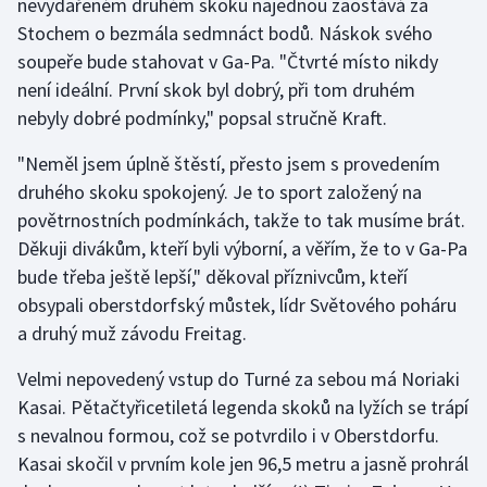
nevydařeném druhém skoku najednou zaostává za
Stochem o bezmála sedmnáct bodů. Náskok svého
soupeře bude stahovat v Ga-Pa. "Čtvrté místo nikdy
není ideální. První skok byl dobrý, při tom druhém
nebyly dobré podmínky," popsal stručně Kraft.
"Neměl jsem úplně štěstí, přesto jsem s provedením
druhého skoku spokojený. Je to sport založený na
povětrnostních podmínkách, takže to tak musíme brát.
Děkuji divákům, kteří byli výborní, a věřím, že to v Ga-Pa
bude třeba ještě lepší," děkoval příznivcům, kteří
obsypali oberstdorfský můstek, lídr Světového poháru
a druhý muž závodu Freitag.
Velmi nepovedený vstup do Turné za sebou má Noriaki
Kasai. Pětačtyřicetiletá legenda skoků na lyžích se trápí
s nevalnou formou, což se potvrdilo i v Oberstdorfu.
Kasai skočil v prvním kole jen 96,5 metru a jasně prohrál