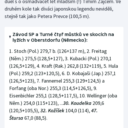
duel s o osmadvacet let mladším (!) Timim Zajcem. Ve
druhém kole tak diváci japonskou legendu neviděli,
stejně tak jako Petera Prevce (100,5 m).
Závod SP a Turné čtyř můstků ve skocích na
lyžích v Oberstdorfu (Německo):
1. Stoch (Pol.) 279,7 b. (126+137 m), 2. Freitag
(Něm.) 275,5 (128,5+127), 3. Kubacki (Pol.) 270,1
(126,5+129), 4. Kraft (Rak.) 262,8 (132+119), 5. Hula
(Pol.) 259,2 (123+120,5), 6. D. Kobajaši (Jap.) 257,1
(126,5+123), 7. Fannemel 255,3 (129+124,5) a
Forfang (oba Nor.) 255,3 (114,5+126,5), 9.
Eisenbichler 255,1 (128,5+117,5), 10. Wellinger (oba
Něm.) 254,0 (115+123), ...
30. Koudelka
209,6
(120,5+105,5),
32. Kožíšek
104,0 (114),
47.
Štursa
67,0 (88,5).