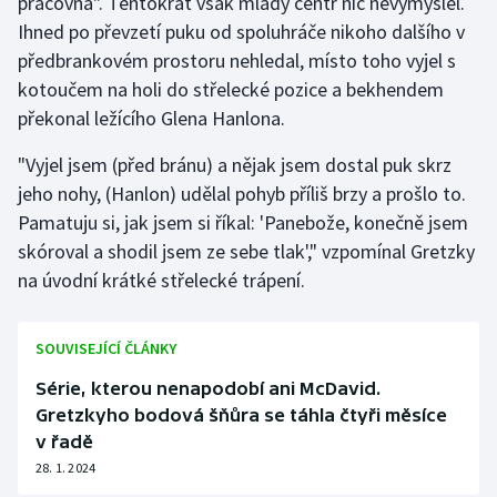
pracovna". Tentokrát však mladý centr nic nevymýšlel.
Ihned po převzetí puku od spoluhráče nikoho dalšího v
Olympijské hry
předbrankovém prostoru nehledal, místo toho vyjel s
Parasport
kotoučem na holi do střelecké pozice a bekhendem
překonal ležícího Glena Hanlona.
Plavání
"Vyjel jsem (před bránu) a nějak jsem dostal puk skrz
jeho nohy, (Hanlon) udělal pohyb příliš brzy a prošlo to.
Plážový volejbal
Pamatuju si, jak jsem si říkal: 'Panebože, konečně jsem
Ragby
skóroval a shodil jsem ze sebe tlak'," vzpomínal Gretzky
na úvodní krátké střelecké trápení.
Rychlobruslení
SOUVISEJÍCÍ ČLÁNKY
Rychlostní kanoistika
Série, kterou nenapodobí ani McDavid.
Short track
Gretzkyho bodová šňůra se táhla čtyři měsíce
v řadě
Sportovní střelba
28. 1. 2024