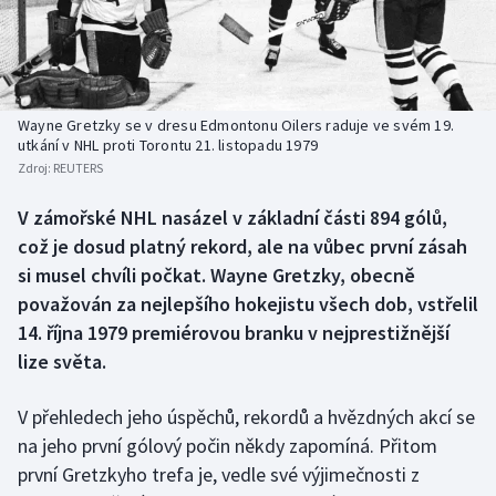
Baseball a softbal
Soutěže
Basketbal
Historické návraty
Biatlon
Aplikace ČT sport
Wayne Gretzky se v dresu Edmontonu Oilers raduje ve svém 19.
utkání v NHL proti Torontu 21. listopadu 1979
Zdroj:
REUTERS
Boby a skeleton
AZ kvíz
V zámořské NHL nasázel v základní části 894 gólů,
Box
což je dosud platný rekord, ale na vůbec první zásah
si musel chvíli počkat. Wayne Gretzky, obecně
Curling
považován za nejlepšího hokejistu všech dob, vstřelil
14. října 1979 premiérovou branku v nejprestižnější
Dostihy
lize světa.
Florbal
V přehledech jeho úspěchů, rekordů a hvězdných akcí se
Futsal
na jeho první gólový počin někdy zapomíná. Přitom
první Gretzkyho trefa je, vedle své výjimečnosti z
Golf