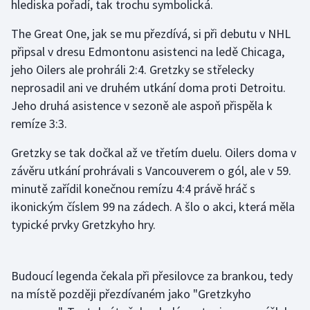
hlediska pořadí, tak trochu symbolická.
Gymnastika
The Great One, jak se mu přezdívá, si při debutu v NHL
připsal v dresu Edmontonu asistenci na ledě Chicaga,
Házená
jeho Oilers ale prohráli 2:4. Gretzky se střelecky
neprosadil ani ve druhém utkání doma proti Detroitu.
Jezdectví
Jeho druhá asistence v sezoně ale aspoň přispěla k
remíze 3:3.
Judo
Gretzky se tak dočkal až ve třetím duelu. Oilers doma v
Krasobruslení
závěru utkání prohrávali s Vancouverem o gól, ale v 59.
minutě zařídil konečnou remízu 4:4 právě hráč s
Lezení
ikonickým číslem 99 na zádech. A šlo o akci, která měla
typické prvky Gretzkyho hry.
Lyže a snowboard
Moderní pětiboj
Budoucí legenda čekala při přesilovce za brankou, tedy
na místě později přezdívaném jako "Gretzkyho
Motorsport