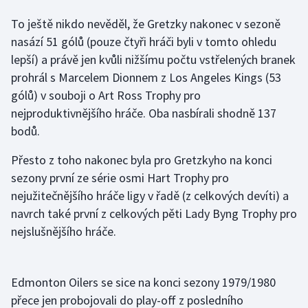
Stolní tenis
To ještě nikdo nevěděl, že Gretzky nakonec v sezoně
nasází 51 gólů (pouze čtyři hráči byli v tomto ohledu
Triatlon
lepší) a právě jen kvůli nižšímu počtu vstřelených branek
Veslování
prohrál s Marcelem Dionnem z Los Angeles Kings (53
gólů) v souboji o Art Ross Trophy pro
Vodní slalom
nejproduktivnějšího hráče. Oba nasbírali shodně 137
bodů.
Volejbal
Přesto z toho nakonec byla pro Gretzkyho na konci
Ostatní
sezony první ze série osmi Hart Trophy pro
nejužitečnějšího hráče ligy v řadě (z celkových devíti) a
navrch také první z celkových pěti Lady Byng Trophy pro
nejslušnějšího hráče.
Edmonton Oilers se sice na konci sezony 1979/1980
přece jen probojovali do play-off z posledního