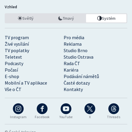
Vzhled
Světlý
Tmavý
Systém
TV program
Pro média
Živé vysílání
Reklama
TV poplatky
Studio Brno
Teletext
Studio Ostrava
Podcasty
Rada ČT
Počasí
Kariéra
E-shop
Podávání námětů
Mobilní a TV aplikace
Časté dotazy
Vše o ČT
Kontakty
Instagram
Facebook
YouTube
X
Threads