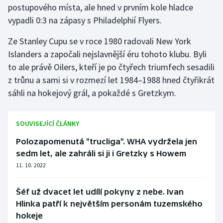
postupového místa, ale hned v prvním kole hladce
vypadli 0:3 na zápasy s Philadelphií Flyers.
Ze Stanley Cupu se v roce 1980 radovali New York
Islanders a započali nejslavnější éru tohoto klubu. Byli
to ale právě Oilers, kteří je po čtyřech triumfech sesadili
z trůnu a sami si v rozmezí let 1984–1988 hned čtyřikrát
sáhli na hokejový grál, a pokaždé s Gretzkym.
SOUVISEJÍCÍ ČLÁNKY
Polozapomenutá "trucliga". WHA vydržela jen
sedm let, ale zahráli si ji i Gretzky s Howem
11. 10. 2022
Šéf už dvacet let udílí pokyny z nebe. Ivan
Hlinka patří k největším personám tuzemského
hokeje