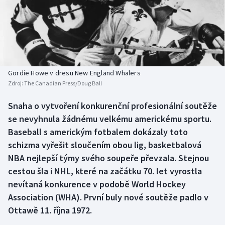
Baseball a softbal
Soutěže
Basketbal
Historické návraty
Biatlon
Aplikace ČT sport
Gordie Howe v dresu New England Whalers
Boby a skeleton
AZ kvíz
Zdroj:
The Canadian Press/Doug Ball
Box
Snaha o vytvoření konkurenční profesionální soutěže
se nevyhnula žádnému velkému americkému sportu.
Curling
Baseball s americkým fotbalem dokázaly toto
schizma vyřešit sloučením obou lig, basketbalová
Dostihy
NBA nejlepší týmy svého soupeře převzala. Stejnou
cestou šla i NHL, které na začátku 70. let vyrostla
Florbal
nevítaná konkurence v podobě World Hockey
Association (WHA). První buly nové soutěže padlo v
Futsal
Ottawě 11. října 1972.
Golf