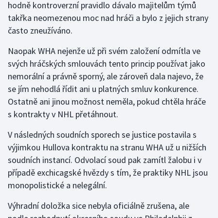
hodně kontroverzní pravidlo dávalo majitelům týmů
takřka neomezenou moc nad hráči a bylo z jejich strany
často zneužíváno.
Naopak WHA nejenže už při svém založení odmítla ve
svých hráčských smlouvách tento princip používat jako
nemorální a právně sporný, ale zároveň dala najevo, že
se jím nehodlá řídit ani u platných smluv konkurence.
Ostatně ani jinou možnost neměla, pokud chtěla hráče
s kontrakty v NHL přetáhnout.
V následných soudních sporech se justice postavila s
výjimkou Hullova kontraktu na stranu WHA už u nižších
soudních instancí. Odvolací soud pak zamítl žalobu i v
případě exchicagské hvězdy s tím, že praktiky NHL jsou
monopolistické a nelegální.
Výhradní doložka sice nebyla oficiálně zrušena, ale