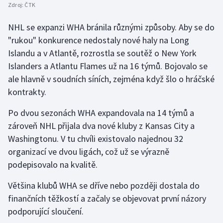
Zdroj:
ČTK
NHL se expanzi WHA bránila různými způsoby. Aby se do
"rukou" konkurence nedostaly nové haly na Long
Islandu a v Atlantě, rozrostla se soutěž o New York
Islanders a Atlantu Flames už na 16 týmů. Bojovalo se
ale hlavně v soudních síních, zejména když šlo o hráčské
kontrakty.
Po dvou sezonách WHA expandovala na 14 týmů a
zároveň NHL přijala dva nové kluby z Kansas City a
Washingtonu. V tu chvíli existovalo najednou 32
organizací ve dvou ligách, což už se výrazně
podepisovalo na kvalitě.
Většina klubů WHA se dříve nebo později dostala do
finančních těžkostí a začaly se objevovat první názory
podporující sloučení.