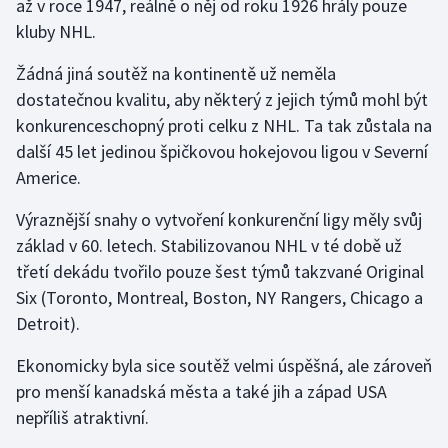
až v roce 1947, reálně o něj od roku 1926 hrály pouze
kluby NHL.
Žádná jiná soutěž na kontinentě už neměla
dostatečnou kvalitu, aby některý z jejich týmů mohl být
konkurenceschopný proti celku z NHL. Ta tak zůstala na
další 45 let jedinou špičkovou hokejovou ligou v Severní
Americe.
Výraznější snahy o vytvoření konkurenční ligy měly svůj
základ v 60. letech. Stabilizovanou NHL v té době už
třetí dekádu tvořilo pouze šest týmů takzvané Original
Six (Toronto, Montreal, Boston, NY Rangers, Chicago a
Detroit).
Ekonomicky byla sice soutěž velmi úspěšná, ale zároveň
pro menší kanadská města a také jih a západ USA
nepříliš atraktivní.