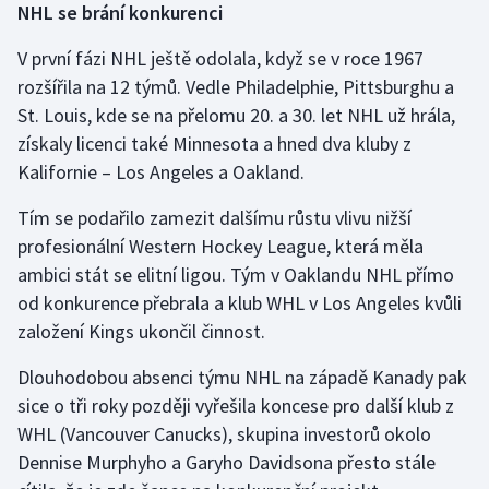
NHL se brání konkurenci
V první fázi NHL ještě odolala, když se v roce 1967
rozšířila na 12 týmů. Vedle Philadelphie, Pittsburghu a
St. Louis, kde se na přelomu 20. a 30. let NHL už hrála,
získaly licenci také Minnesota a hned dva kluby z
Kalifornie – Los Angeles a Oakland.
Tím se podařilo zamezit dalšímu růstu vlivu nižší
profesionální Western Hockey League, která měla
ambici stát se elitní ligou. Tým v Oaklandu NHL přímo
od konkurence přebrala a klub WHL v Los Angeles kvůli
založení Kings ukončil činnost.
Dlouhodobou absenci týmu NHL na západě Kanady pak
sice o tři roky později vyřešila koncese pro další klub z
WHL (Vancouver Canucks), skupina investorů okolo
Dennise Murphyho a Garyho Davidsona přesto stále