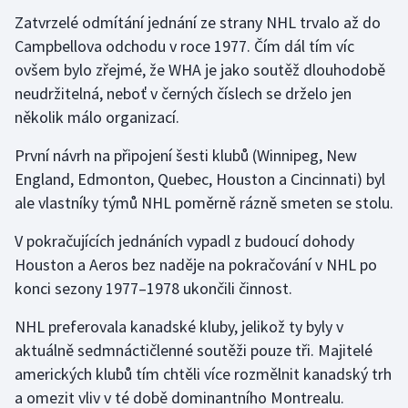
Zatvrzelé odmítání jednání ze strany NHL trvalo až do
Campbellova odchodu v roce 1977. Čím dál tím víc
ovšem bylo zřejmé, že WHA je jako soutěž dlouhodobě
neudržitelná, neboť v černých číslech se drželo jen
několik málo organizací.
První návrh na připojení šesti klubů (Winnipeg, New
England, Edmonton, Quebec, Houston a Cincinnati) byl
ale vlastníky týmů NHL poměrně rázně smeten se stolu.
V pokračujících jednáních vypadl z budoucí dohody
Houston a Aeros bez naděje na pokračování v NHL po
konci sezony 1977–1978 ukončili činnost.
NHL preferovala kanadské kluby, jelikož ty byly v
aktuálně sedmnáctičlenné soutěži pouze tři. Majitelé
amerických klubů tím chtěli více rozmělnit kanadský trh
a omezit vliv v té době dominantního Montrealu.