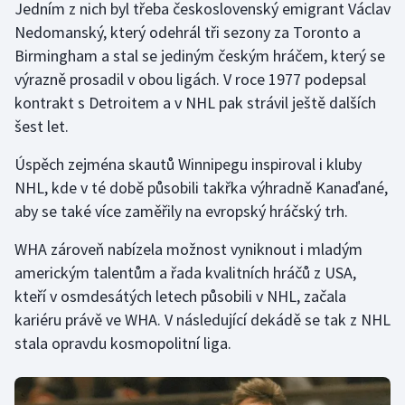
Jedním z nich byl třeba československý emigrant Václav
Nedomanský, který odehrál tři sezony za Toronto a
Birmingham a stal se jediným českým hráčem, který se
výrazně prosadil v obou ligách. V roce 1977 podepsal
kontrakt s Detroitem a v NHL pak strávil ještě dalších
šest let.
Úspěch zejména skautů Winnipegu inspiroval i kluby
NHL, kde v té době působili takřka výhradně Kanaďané,
aby se také více zaměřily na evropský hráčský trh.
WHA zároveň nabízela možnost vyniknout i mladým
americkým talentům a řada kvalitních hráčů z USA,
kteří v osmdesátých letech působili v NHL, začala
kariéru právě ve WHA. V následující dekádě se tak z NHL
stala opravdu kosmopolitní liga.