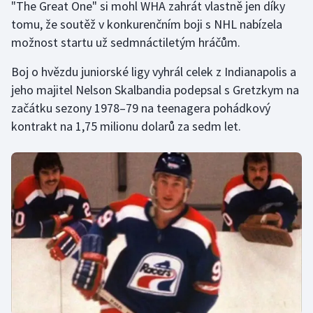
"The Great One" si mohl WHA zahrát vlastně jen díky
Olympijské hry
tomu, že soutěž v konkurenčním boji s NHL nabízela
možnost startu už sedmnáctiletým hráčům.
Parasport
Boj o hvězdu juniorské ligy vyhrál celek z Indianapolis a
Plavání
jeho majitel Nelson Skalbandia podepsal s Gretzkym na
začátku sezony 1978–79 na teenagera pohádkový
Plážový volejbal
kontrakt na 1,75 milionu dolarů za sedm let.
Ragby
Rychlobruslení
Rychlostní kanoistika
Short track
Sportovní střelba