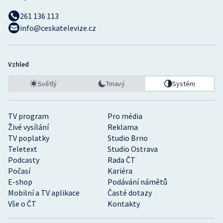
261 136 113
info@ceskatelevize.cz
Vzhled
Světlý
Tmavý
Systém
TV program
Pro média
Živé vysílání
Reklama
TV poplatky
Studio Brno
Teletext
Studio Ostrava
Podcasty
Rada ČT
Počasí
Kariéra
E-shop
Podávání námětů
Mobilní a TV aplikace
Časté dotazy
Vše o ČT
Kontakty