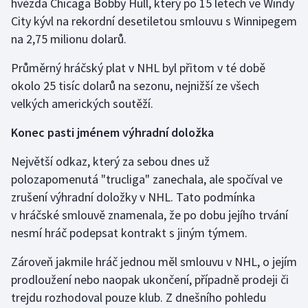
hvězda Chicaga Bobby Hull, který po 15 letech ve Windy
City kývl na rekordní desetiletou smlouvu s Winnipegem
na 2,75 milionu dolarů.
Průměrný hráčský plat v NHL byl přitom v té době
okolo 25 tisíc dolarů na sezonu, nejnižší ze všech
velkých amerických soutěží.
Konec pasti jménem výhradní doložka
Největší odkaz, který za sebou dnes už
polozapomenutá "trucliga" zanechala, ale spočíval ve
zrušení výhradní doložky v NHL. Tato podmínka
v hráčské smlouvě znamenala, že po dobu jejího trvání
nesmí hráč podepsat kontrakt s jiným týmem.
Zároveň jakmile hráč jednou měl smlouvu v NHL, o jejím
prodloužení nebo naopak ukončení, případně prodeji či
trejdu rozhodoval pouze klub. Z dnešního pohledu