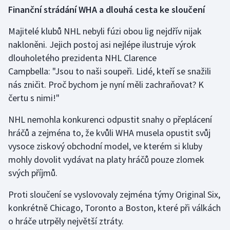
Finanční strádání WHA a dlouhá cesta ke sloučení
Majitelé klubů NHL nebyli fúzi obou lig nejdřív nijak
nakloněni. Jejich postoj asi nejlépe ilustruje výrok
dlouholetého prezidenta NHL Clarence
Campbella: "Jsou to naši soupeři. Lidé, kteří se snažili
nás zničit. Proč bychom je nyní měli zachraňovat? K
čertu s nimi!"
NHL nemohla konkurenci odpustit snahy o přeplácení
hráčů a zejména to, že kvůli WHA musela opustit svůj
vysoce ziskový obchodní model, ve kterém si kluby
mohly dovolit vydávat na platy hráčů pouze zlomek
svých příjmů.
Proti sloučení se vyslovovaly zejména týmy Original Six,
konkrétně Chicago, Toronto a Boston, které při válkách
o hráče utrpěly největší ztráty.