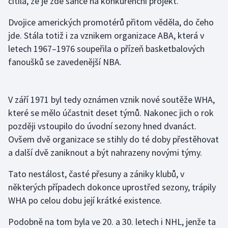
cítila, že je zde šance na konkurenční projekt.
Dvojice amerických promotérů přitom věděla, do čeho
jde. Stála totiž i za vznikem organizace ABA, která v
letech 1967–1976 soupeřila o přízeň basketbalových
fanoušků se zavedenější NBA.
V září 1971 byl tedy oznámen vznik nové soutěže WHA,
které se mělo účastnit deset týmů. Nakonec jich o rok
později vstoupilo do úvodní sezony hned dvanáct.
Ovšem dvě organizace se stihly do té doby přestěhovat
a další dvě zaniknout a být nahrazeny novými týmy.
Tato nestálost, časté přesuny a zániky klubů, v
některých případech dokonce uprostřed sezony, trápily
WHA po celou dobu její krátké existence.
Podobně na tom byla ve 20. a 30. letech i NHL, jenže ta