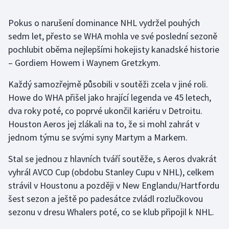
Pokus o narušení dominance NHL vydržel pouhých
Gymnastika
sedm let, přesto se WHA mohla ve své poslední sezoně
Házená
pochlubit oběma nejlepšími hokejisty kanadské historie
– Gordiem Howem i Waynem Gretzkym.
Jezdectví
Každý samozřejmě působili v soutěži zcela v jiné roli.
Howe do WHA přišel jako hrající legenda ve 45 letech,
Judo
dva roky poté, co poprvé ukončil kariéru v Detroitu.
Krasobruslení
Houston Aeros jej zlákali na to, že si mohl zahrát v
jednom týmu se svými syny Martym a Markem.
Lezení
Stal se jednou z hlavních tváří soutěže, s Aeros dvakrát
Lyže a snowboard
vyhrál AVCO Cup (obdobu Stanley Cupu v NHL), celkem
strávil v Houstonu a později v New Englandu/Hartfordu
Moderní pětiboj
šest sezon a ještě po padesátce zvládl rozlučkovou
sezonu v dresu Whalers poté, co se klub připojil k NHL.
Motorsport