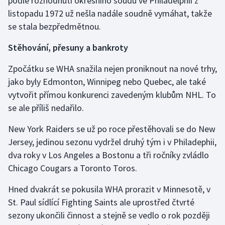
podle rozhodnutí okresního soudu ve Philadelphii z
listopadu 1972 už nešla nadále soudně vymáhat, takže
se stala bezpředmětnou.
Stěhování, přesuny a bankroty
Zpočátku se WHA snažila nejen proniknout na nové trhy,
jako byly Edmonton, Winnipeg nebo Quebec, ale také
vytvořit přímou konkurenci zavedeným klubům NHL. To
se ale příliš nedařilo.
New York Raiders se už po roce přestěhovali se do New
Jersey, jedinou sezonu vydržel druhý tým i v Philadephii,
dva roky v Los Angeles a Bostonu a tři ročníky zvládlo
Chicago Cougars a Toronto Toros.
Hned dvakrát se pokusila WHA prorazit v Minnesotě, v
St. Paul sídlící Fighting Saints ale uprostřed čtvrté
sezony ukončili činnost a stejně se vedlo o rok později