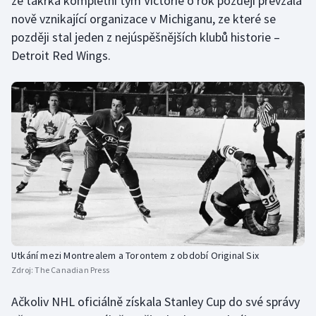
že takřka kompletní tým Victorie o rok později převzala
nově vznikající organizace v Michiganu, ze které se
později stal jeden z nejúspěšnějších klubů historie –
Detroit Red Wings.
Utkání mezi Montrealem a Torontem z období Original Six
Zdroj:
The Canadian Press
Ačkoliv NHL oficiálně získala Stanley Cup do své správy