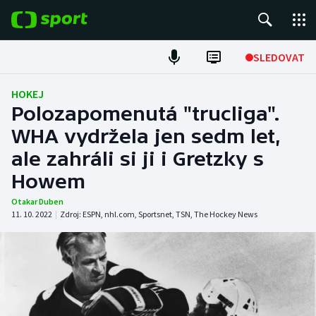
POPULÁRNÍ
SLEDOVAT
Fotbal
HOKEJ
Polozapomenutá "trucliga".
Hokej
WHA vydržela jen sedm let,
ale zahráli si ji i Gretzky s
Tenis
Howem
Atletika
Otakar Duben
11. 10. 2022
|
Zdroj:
ESPN
,
nhl.com
,
Sportsnet
,
TSN
,
The Hockey News
Cyklistika
DALŠÍ SPORTY
Americký fotbal
NEPŘEHLÉDNĚTE