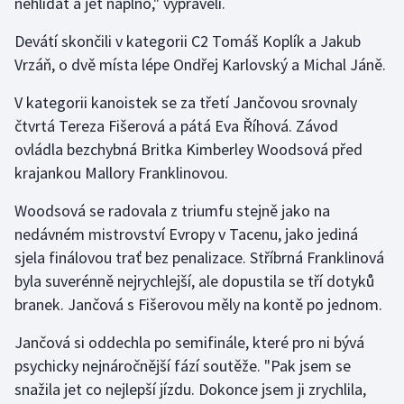
nehlídat a jet naplno," vyprávěli.
Devátí skončili v kategorii C2 Tomáš Koplík a Jakub
Vrzáň, o dvě místa lépe Ondřej Karlovský a Michal Jáně.
V kategorii kanoistek se za třetí Jančovou srovnaly
čtvrtá Tereza Fišerová a pátá Eva Říhová. Závod
ovládla bezchybná Britka Kimberley Woodsová před
krajankou Mallory Franklinovou.
Woodsová se radovala z triumfu stejně jako na
nedávném mistrovství Evropy v Tacenu, jako jediná
sjela finálovou trať bez penalizace. Stříbrná Franklinová
byla suverénně nejrychlejší, ale dopustila se tří dotyků
branek. Jančová s Fišerovou měly na kontě po jednom.
Jančová si oddechla po semifinále, které pro ni bývá
psychicky nejnáročnější fází soutěže. "Pak jsem se
snažila jet co nejlepší jízdu. Dokonce jsem ji zrychlila,