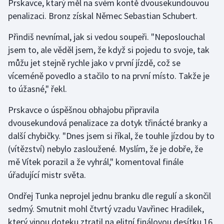
Prskavce, ktarý měl na svém kontě dvousekundouvou
penalizaci. Bronz získal Němec Sebastian Schubert.
Gymnastika
Přindiš nevnímal, jak si vedou soupeři. "Neposlouchal
Házená
jsem to, ale věděl jsem, že když si pojedu to svoje, tak
můžu jet stejně rychle jako v první jízdě, což se
Jezdectví
víceméně povedlo a stačilo to na první místo. Takže je
to úžasné," řekl.
Judo
Prskavce o úspěšnou obhajobu připravila
Krasobruslení
dvousekundová penalizace za dotyk třinácté branky a
další chybičky. "Dnes jsem si říkal, že touhle jízdou by to
Lezení
(vítězství) nebylo zasloužené. Myslím, že je dobře, že
mě Vítek porazil a že vyhrál," komentoval finále
Lyže a snowboard
úřadující mistr světa.
Moderní pětiboj
Ondřej Tunka neprojel jednu branku dle regulí a skončil
sedmý. Smutnit mohl čtvrtý vzadu Vavřinec Hradilek,
Motorsport
který vinou doteku ztratil na elitní finálovou desítku 16