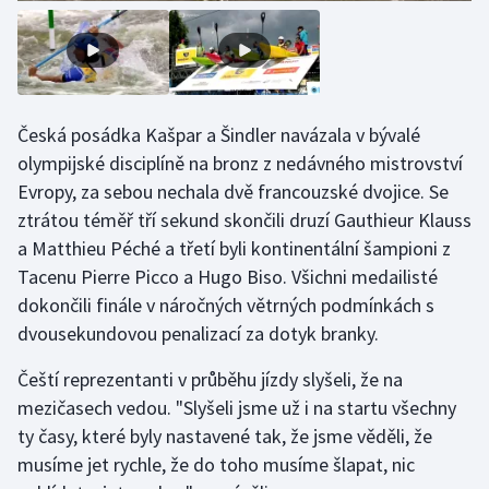
Stolní tenis
Triatlon
Veslování
Česká posádka Kašpar a Šindler navázala v bývalé
olympijské disciplíně na bronz z nedávného mistrovství
Vodní slalom
Evropy, za sebou nechala dvě francouzské dvojice. Se
ztrátou téměř tří sekund skončili druzí Gauthieur Klauss
Volejbal
a Matthieu Péché a třetí byli kontinentální šampioni z
Tacenu Pierre Picco a Hugo Biso. Všichni medailisté
Ostatní
dokončili finále v náročných větrných podmínkách s
dvousekundovou penalizací za dotyk branky.
Čeští reprezentanti v průběhu jízdy slyšeli, že na
mezičasech vedou. "Slyšeli jsme už i na startu všechny
ty časy, které byly nastavené tak, že jsme věděli, že
musíme jet rychle, že do toho musíme šlapat, nic