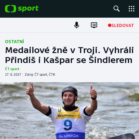
POPULÁRNÍ
SLEDOVAT
Fotbal
OSTATNÍ
Medailové žně v Troji. Vyhráli
Hokej
Přindiš i Kašpar se Šindlerem
Tenis
ČT sport
17. 6. 2017
|
Zdroj:
ČT sport
,
ČTK
Atletika
Cyklistika
DALŠÍ SPORTY
Americký fotbal
NEPŘEHLÉDNĚTE