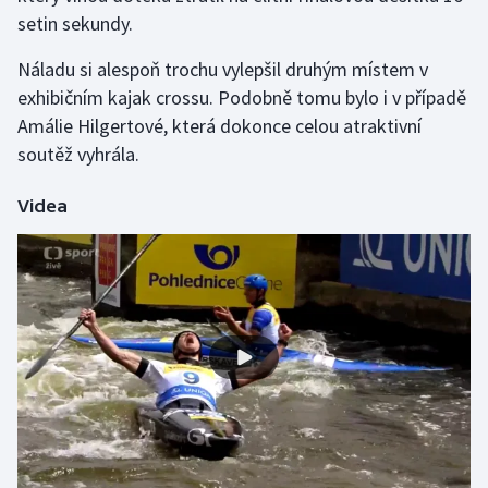
setin sekundy.
Olympijské hry
Náladu si alespoň trochu vylepšil druhým místem v
Parasport
exhibičním kajak crossu. Podobně tomu bylo i v případě
Amálie Hilgertové, která dokonce celou atraktivní
Plavání
soutěž vyhrála.
Plážový volejbal
Videa
Ragby
Rychlobruslení
Rychlostní kanoistika
Short track
Sportovní střelba