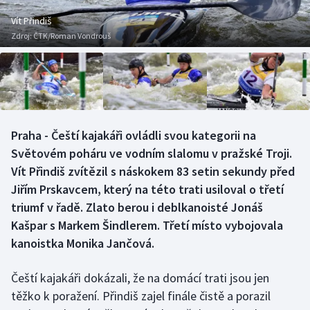
Baseball a softbal
Soutěže
Vít Přindiš
Zdroj:
ČTK/Roman Vondrouš
Basketbal
Historické návraty
Biatlon
Aplikace ČT sport
Boby a skeleton
AZ kvíz
Praha - Čeští kajakáři ovládli svou kategorii na
Box
Světovém poháru ve vodním slalomu v pražské Troji.
Vít Přindiš zvítězil s náskokem 83 setin sekundy před
Curling
Jiřím Prskavcem, který na této trati usiloval o třetí
triumf v řadě. Zlato berou i deblkanoisté Jonáš
Dostihy
Kašpar s Markem Šindlerem. Třetí místo vybojovala
Florbal
kanoistka Monika Jančová.
Futsal
Čeští kajakáři dokázali, že na domácí trati jsou jen
těžko k poražení. Přindiš zajel finále čistě a porazil
Golf