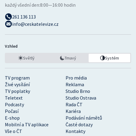
každý všední den:
8:00—16:00 hodin
261 136 113
info@ceskatelevize.cz
Vzhled
Světlý
Tmavý
Systém
TV program
Pro média
Živé vysílání
Reklama
TV poplatky
Studio Brno
Teletext
Studio Ostrava
Podcasty
Rada ČT
Počasí
Kariéra
E-shop
Podávání námětů
Mobilní a TV aplikace
Časté dotazy
Vše o ČT
Kontakty