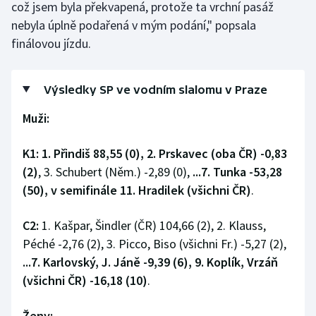
což jsem byla překvapená, protože ta vrchní pasáž
nebyla úplně podařená v mým podání," popsala
finálovou jízdu.
Výsledky SP ve vodním slalomu v Praze
Muži:
K1:
1. Přindiš 88,55 (0), 2. Prskavec (oba ČR) -0,83
(2)
, 3. Schubert (Něm.) -2,89 (0),
...7. Tunka -53,28
(50), v semifinále 11. Hradilek (všichni ČR)
.
C2:
1. Kašpar, Šindler (ČR) 104,66 (2), 2. Klauss,
Péché -2,76 (2), 3. Picco, Biso (všichni Fr.) -5,27 (2),
...7. Karlovský, J. Jáně -9,39 (6), 9. Koplík, Vrzáň
(všichni ČR) -16,18 (10)
.
Ženy: