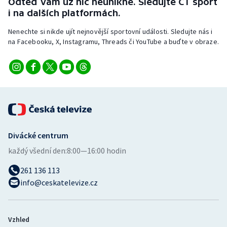
Odteď vám už nic neunikne. Sledujte ČT sport
i na dalších platformách.
Nenechte si nikde ujít nejnovější sportovní události. Sledujte nás i
na Facebooku, X, Instagramu, Threads či YouTube a buďte v obraze.
Divácké centrum
každý všední den:
8:00—16:00 hodin
261 136 113
info@ceskatelevize.cz
Vzhled