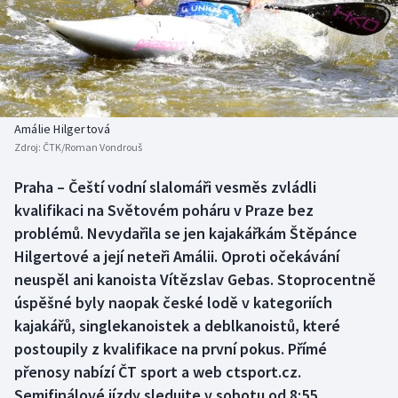
Baseball a softbal
Soutěže
Basketbal
Historické návraty
Biatlon
Aplikace ČT sport
Amálie Hilgertová
Boby a skeleton
AZ kvíz
Zdroj:
ČTK/Roman Vondrouš
Box
Praha – Čeští vodní slalomáři vesměs zvládli
kvalifikaci na Světovém poháru v Praze bez
Curling
problémů. Nevydařila se jen kajakářkám Štěpánce
Hilgertové a její neteři Amálii. Oproti očekávání
Dostihy
neuspěl ani kanoista Vítězslav Gebas. Stoprocentně
úspěšné byly naopak české lodě v kategoriích
Florbal
kajakářů, singlekanoistek a deblkanoistů, které
postoupily z kvalifikace na první pokus. Přímé
Futsal
přenosy nabízí ČT sport a web ctsport.cz.
Semifinálové jízdy sledujte v sobotu od 8:55.
Golf