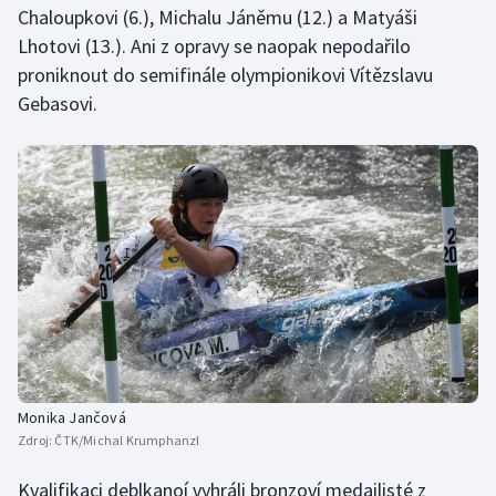
Chaloupkovi (6.), Michalu Jáněmu (12.) a Matyáši
Lhotovi (13.). Ani z opravy se naopak nepodařilo
proniknout do semifinále olympionikovi Vítězslavu
Gebasovi.
Monika Jančová
Zdroj:
ČTK/Michal Krumphanzl
Kvalifikaci deblkanoí vyhráli bronzoví medailisté z