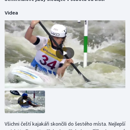
Videa
Gymnastika
Házená
Jezdectví
Judo
Krasobruslení
Lezení
Lyže a snowboard
Moderní pětiboj
Všichni čeští kajakáři skončili do šestého místa. Nejlepší
Motorsport