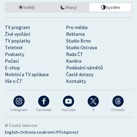
Světlý
Tmavý
Systém
TV program
Pro média
Živé vysílání
Reklama
TV poplatky
Studio Brno
Teletext
Studio Ostrava
Podcasty
Rada ČT
Počasí
Kariéra
E-shop
Podávání námětů
Mobilní a TV aplikace
Časté dotazy
Vše o ČT
Kontakty
Instagram
Facebook
YouTube
X
Threads
© Česká televize
•
•
English
Ochrana soukromí
Přístupnost