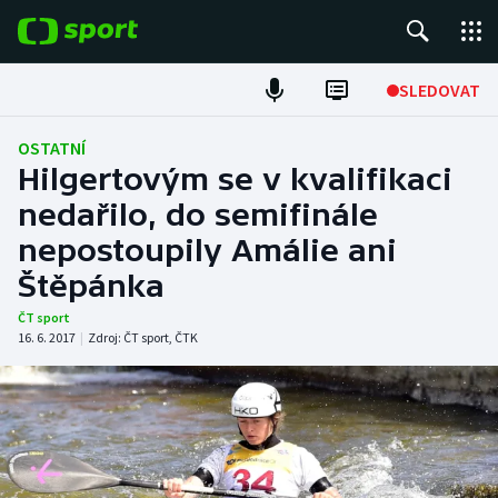
POPULÁRNÍ
SLEDOVAT
Fotbal
OSTATNÍ
Hilgertovým se v kvalifikaci
Hokej
nedařilo, do semifinále
nepostoupily Amálie ani
Tenis
Štěpánka
Atletika
ČT sport
16. 6. 2017
|
Zdroj:
ČT sport
,
ČTK
Cyklistika
DALŠÍ SPORTY
Americký fotbal
NEPŘEHLÉDNĚTE