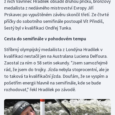
z nich Vavřinec Hradilek obsadil druhou příčku, bronzový
medailista z nedávného mistrovství Evropy Jiří
Olympijské hry
Prskavec po vypuštěném závěru skončil třetí. Ze čtvrté
Parasport
příčky do sobotního semifinále postoupil Vít Přindiš,
šestý byl v kvalifikaci Ondřej Tunka.
Plavání
Cesta do semifinále v pohodovém tempu
Plážový volejbal
Stříbrný olympijský medailista z Londýna Hradilek v
kvalifikaci nestačil jen na Australana Luciena Delfoura.
Ragby
Zaostal za ním o 58 setin sekundy. "Jsem samozřejmě
rád, že jsem do trojky. Jízda nebyla stoprocentní, ale je
Rychlobruslení
to taková ta kvalifikační jízda. Doufám, že se vyspím a
Rychlostní kanoistika
pošetřím energii hlavně na semifinále, kde se bude
rozhodovat," řekl Hradilek po závodě.
Short track
Sportovní střelba