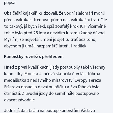
popsal.
Oba čeští kajakáři kritizovali, že vodní slalomáři mohli
před kvalifikací trénovat přímo na kvalifikační trati. "Je
to takový, já bych řekl, spíš zoufalý krok ICF. Víceméně
tohle bylo před 25 lety a nevidím k tomu žádný důvod.
Myslím, že největší umění je sjet tu trať bez toho,
abychom ji uměli nazpaměť," láteřil Hradilek.
Kanoistky rovněž s přehledem
Hned z první kvalifikační jízdy postoupily také všechny
kanoistky. Monika Jančová skončila čtvrtá, stříbrná
medailistka z nedávného mistrovství Evropy Tereza
Fišerová obsadila devátou příčku a Eva Říhová byla
čtrnáctá. Z úvodní jízdy do semifinále postupovalo
dvacet závodnic.
Jedna jízda stačila na postup kanoistům Václavu