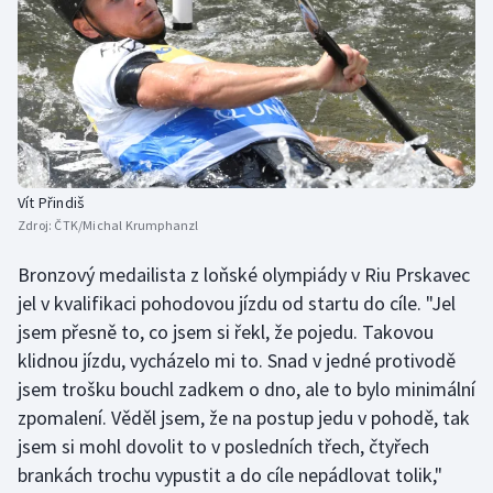
Stolní tenis
Triatlon
Veslování
Vodní slalom
Vít Přindiš
Volejbal
Zdroj:
ČTK/Michal Krumphanzl
Bronzový medailista z loňské olympiády v Riu Prskavec
Ostatní
jel v kvalifikaci pohodovou jízdu od startu do cíle. "Jel
jsem přesně to, co jsem si řekl, že pojedu. Takovou
klidnou jízdu, vycházelo mi to. Snad v jedné protivodě
jsem trošku bouchl zadkem o dno, ale to bylo minimální
zpomalení. Věděl jsem, že na postup jedu v pohodě, tak
jsem si mohl dovolit to v posledních třech, čtyřech
brankách trochu vypustit a do cíle nepádlovat tolik,"