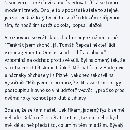
"Jsou věci, které člověk musí sledovat. Říká se tomu
Olympijské hry
moderní trendy. Ono je to v podstatě stále to stejné,
jen se ten každotýdenní dril snažím klukům zpříjemnit
Parasport
tím, že nedělám totéž dokola," popsal Blažek.
Plavání
V rozhovoru se vrátil k odchodu z angažmá na Letné.
"Tenkrát jsem skončil já, Tomáš Řepka i někteří lidi
Plážový volejbal
v managementu. Odešel snad i řidič autobusu,"
vzpomíná na odchod proti své vůli. Byl nalomený tak, že
Ragby
s fotbalem chtěl skončit úplně. Měl nabídku z Budějovic
a náznaky přicházely i z Plzně. Nakonec zakotvil na
Rychlobruslení
Vysočině. "Měl jsem informace, že Jihlava chce do ligy
postoupit a hlavně se v ní udržet," vysvětlil, proč se před
Rychlostní kanoistika
dvěma roky rozhodl pro klub z Jihlavy.
Short track
Zdá se, že se tam našel. "Jak říkám, jaderný fyzik ze mě
nebude. Dělám něco pětatřicet let, tak co jiného bych
Sportovní střelba
měl dělat než předat to, co umím těm mladším. Bývalý