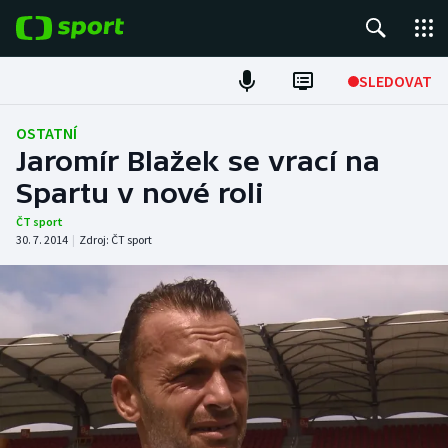
POPULÁRNÍ
SLEDOVAT
Fotbal
OSTATNÍ
Jaromír Blažek se vrací na
Hokej
Spartu v nové roli
Tenis
ČT sport
30. 7. 2014
|
Zdroj:
ČT sport
Atletika
Cyklistika
DALŠÍ SPORTY
Americký fotbal
NEPŘEHLÉDNĚTE