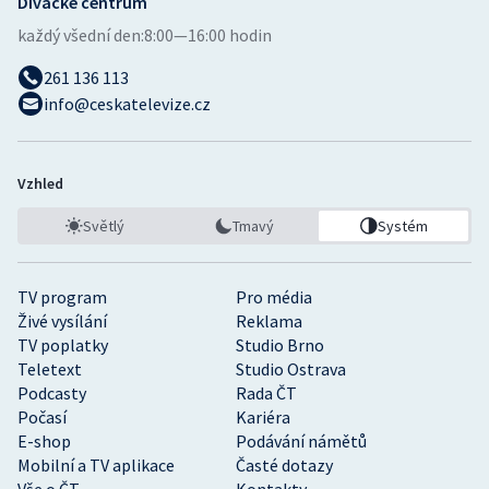
Divácké centrum
každý všední den:
8:00—16:00 hodin
261 136 113
info@ceskatelevize.cz
Vzhled
Světlý
Tmavý
Systém
TV program
Pro média
Živé vysílání
Reklama
TV poplatky
Studio Brno
Teletext
Studio Ostrava
Podcasty
Rada ČT
Počasí
Kariéra
E-shop
Podávání námětů
Mobilní a TV aplikace
Časté dotazy