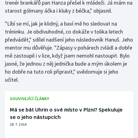
trenér brankářů pan Hanza přešel k mládeži. Já mám na
Stolní tenis
starost gólmany áčka i kluky z béčka," objasnil.
Triatlon
"Líbí se mí, jak je klidný, a baví mě ho sledovat na
tréninku. Je obdivuhodné, co dokáže v tolika letech
Veslování
předvádět," sdílel nadšení jeho následovník Hanuš. Jeho
mentor mu důvěřuje. "Zápasy v pohárech zvládl a dobře
Vodní slalom
mě zastoupil i v lize, když jsem nemohl nastoupit. Bylo
jasné, že jednou z něj jednička bude a mým úkolem je
Volejbal
ho dobře na tuto roli připravit," uvědomuje si jeho
Ostatní
učitel.
SOUVISEJÍCÍ ČLÁNKY
Má se bát Uhrin o své místo v Plzni? Spekuluje
se o jeho nástupcích
28. 7. 2014