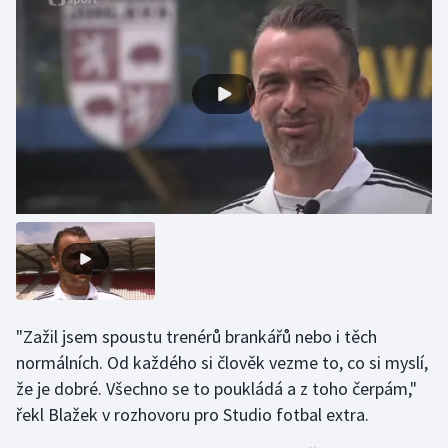
Gymnastika
Házená
Jezdectví
Judo
Krasobruslení
Lezení
Lyže a snowboard
"Zažil jsem spoustu trenérů brankářů nebo i těch
normálních. Od každého si člověk vezme to, co si myslí,
Moderní pětiboj
že je dobré. Všechno se to poukládá a z toho čerpám,"
řekl Blažek v rozhovoru pro Studio fotbal extra.
Motorsport