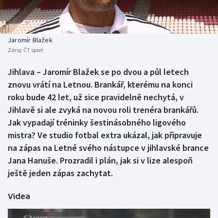
Baseball a softbal
Soutěže
Basketbal
Historické návraty
Jaromír Blažek
Zdroj:
ČT sport
Biatlon
Aplikace ČT sport
Jihlava – Jaromír Blažek se po dvou a půl letech
Boby a skeleton
AZ kvíz
znovu vrátí na Letnou. Brankář, kterému na konci
roku bude 42 let, už sice pravidelně nechytá, v
Box
Jihlavě si ale zvyká na novou roli trenéra brankářů.
Jak vypadají tréninky šestinásobného ligového
Curling
mistra? Ve studio fotbal extra ukázal, jak připravuje
na zápas na Letné svého nástupce v jihlavské brance
Dostihy
Jana Hanuše. Prozradil i plán, jak si v lize alespoň
Florbal
ještě jeden zápas zachytat.
Futsal
Videa
Golf