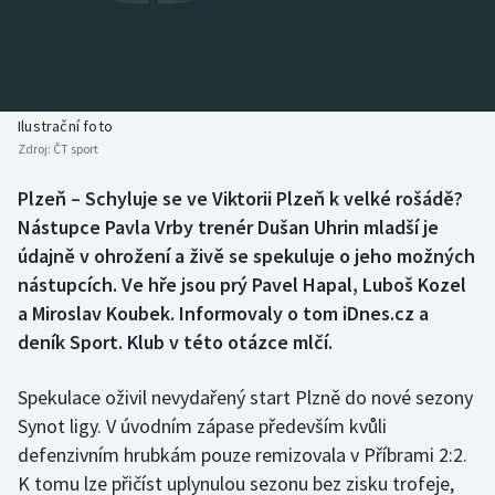
Baseball a softbal
Soutěže
Basketbal
Historické návraty
Biatlon
Aplikace ČT sport
Ilustrační foto
Zdroj:
ČT sport
Boby a skeleton
AZ kvíz
Plzeň – Schyluje se ve Viktorii Plzeň k velké rošádě?
Nástupce Pavla Vrby trenér Dušan Uhrin mladší je
Box
údajně v ohrožení a živě se spekuluje o jeho možných
Curling
nástupcích. Ve hře jsou prý Pavel Hapal, Luboš Kozel
a Miroslav Koubek. Informovaly o tom iDnes.cz a
Dostihy
deník Sport. Klub v této otázce mlčí.
Florbal
Spekulace oživil nevydařený start Plzně do nové sezony
Synot ligy. V úvodním zápase především kvůli
Futsal
defenzivním hrubkám pouze remizovala v Příbrami 2:2.
K tomu lze přičíst uplynulou sezonu bez zisku trofeje,
Golf