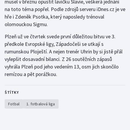
musel v březnu opustit lavičku Slavie, veškerá jednání
na toto téma popřel. Podle zdrojů serveru iDnes.cz je ve
Olympijské hry
hře i Zdeněk Psotka, který naposledy trénoval
Parasport
olomouckou Sigmu.
Plzeň už ve čtvrtek svede první důležitou bitvu ve 3.
Plavání
předkole Evropské ligy, Západočeši se utkají s
Plážový volejbal
rumunskou Ploještí. A nejen trenér Uhrin by si jistě přál
vylepšit dosavadní bilanci. Z 26 soutěžních zápasů
Ragby
vyhrála Plzeň pod jeho vedením 13, osm jich skončilo
remízou a pět porážkou.
Rychlobruslení
Rychlostní kanoistika
ŠTÍTKY
Fotbal
1. fotbalová liga
Short track
Sportovní střelba