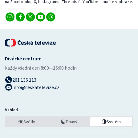
na Facebooku, X, Instagramu, Threads či YouTube a buďte v obraze.
Divácké centrum
každý všední den:
8:00—16:00 hodin
261 136 113
info@ceskatelevize.cz
Vzhled
Světlý
Tmavý
Systém