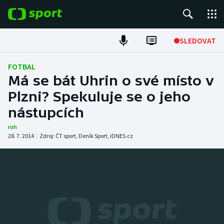
POPULÁRNÍ
SLEDOVAT
Fotbal
FOTBAL
Má se bát Uhrin o své místo v
Hokej
Plzni? Spekuluje se o jeho
nástupcích
Tenis
roh
Atletika
28. 7. 2014
|
Zdroj:
ČT sport
,
Deník Sport
,
iDNES.cz
Cyklistika
DALŠÍ SPORTY
Americký fotbal
NEPŘEHLÉDNĚTE