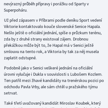
nevýrazný průběh přípravy i porážku od Sparty v
Superpoháru.
Gymnastika
Už před zápasem v Příbrami podle deníku Sport vedení
Házená
Viktorie kontaktovalo kouče slovenské Senice Hapala.
Nešlo ještě o oficiální jednání, spíše o průzkum terénu,
Jezdectví
zda by z druhé strany existoval zájem. Drobnou
překážkou může být to, že Hapal má v Senici ještě
Judo
smlouvu na tento rok, a Viktoria by tak za něj musela
zaplatit odstupné.
Krasobruslení
Podobně jako v Senici veškeré jednání na oficiální
Lezení
úrovni vylučuje i Dukla v souvislosti s Lubošem Kozlem.
Ten patřil mezi žhavé kandidáty na trenérskou pozici po
Lyže a snowboard
odchodu Pavla Vrby, ale sám chtěl u pražského týmu
Moderní pětiboj
setrvat.
Také třetí uvažovaný kandidát Miroslav Koubek, který
Motorsport