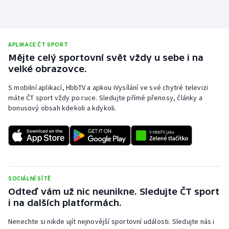
Stolní tenis
Triatlon
APLIKACE ČT SPORT
Veslování
Mějte celý sportovní svět vždy u sebe i na
velké obrazovce.
Vodní slalom
S mobilní aplikací, HbbTV a apkou iVysílání ve své chytré televizi
máte ČT sport vždy po ruce. Sledujte přímé přenosy, články a
Volejbal
bonusový obsah kdekoli a kdykoli.
Ostatní
SOCIÁLNÍ SÍTĚ
Odteď vám už nic neunikne. Sledujte ČT sport
i na dalších platformách.
Nenechte si nikde ujít nejnovější sportovní události. Sledujte nás i