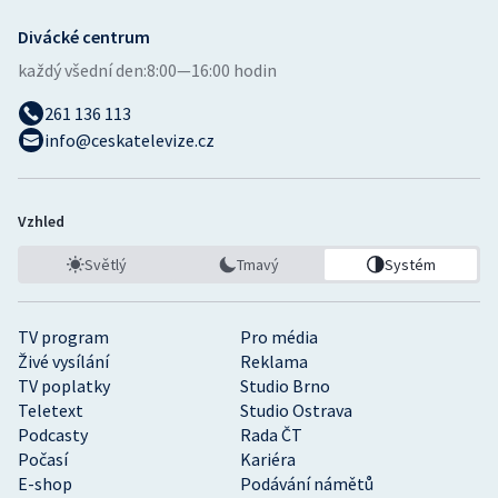
Divácké centrum
každý všední den:
8:00—16:00 hodin
261 136 113
info@ceskatelevize.cz
Vzhled
Světlý
Tmavý
Systém
TV program
Pro média
Živé vysílání
Reklama
TV poplatky
Studio Brno
Teletext
Studio Ostrava
Podcasty
Rada ČT
Počasí
Kariéra
E-shop
Podávání námětů