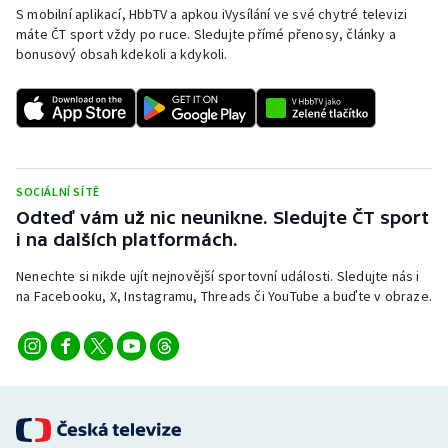
Stolní tenis
S mobilní aplikací, HbbTV a apkou iVysílání ve své chytré televizi
máte ČT sport vždy po ruce. Sledujte přímé přenosy, články a
bonusový obsah kdekoli a kdykoli.
Triatlon
Veslování
Vodní slalom
SOCIÁLNÍ SÍTĚ
Volejbal
Odteď vám už nic neunikne. Sledujte ČT sport
i na dalších platformách.
Ostatní
Nenechte si nikde ujít nejnovější sportovní události. Sledujte nás i
na Facebooku, X, Instagramu, Threads či YouTube a buďte v obraze.