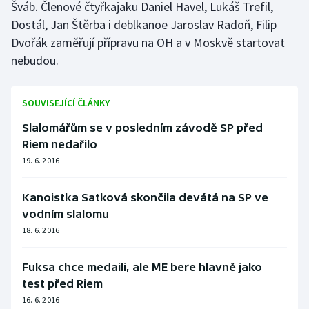
Šváb. Členové čtyřkajaku Daniel Havel, Lukáš Trefil,
Dostál, Jan Štěrba i deblkanoe Jaroslav Radoň, Filip
Gymnastika
Dvořák zaměřují přípravu na OH a v Moskvě startovat
nebudou.
Házená
Jezdectví
SOUVISEJÍCÍ ČLÁNKY
Slalomářům se v posledním závodě SP před
Judo
Riem nedařilo
19. 6. 2016
Krasobruslení
Lezení
Kanoistka Satková skončila devátá na SP ve
vodním slalomu
Lyže a snowboard
18. 6. 2016
Moderní pětiboj
Fuksa chce medaili, ale ME bere hlavně jako
test před Riem
Motorsport
16. 6. 2016