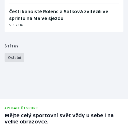
Olympijské hry
Čeští kanoisté Rolenc a Satková zvítězili ve
sprintu na MS ve sjezdu
Parasport
5. 6. 2016
Plavání
ŠTÍTKY
Plážový volejbal
Ostatní
Ragby
Rychlobruslení
Rychlostní kanoistika
Short track
APLIKACE ČT SPORT
Mějte celý sportovní svět vždy u sebe i na
Sportovní střelba
velké obrazovce.