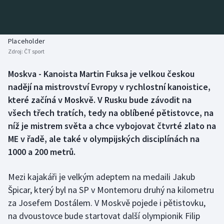
Baseball a softbal
Soutěže
Basketbal
Historické návraty
Placeholder
Zdroj:
ČT sport
Biatlon
Aplikace ČT sport
Moskva - Kanoista Martin Fuksa je velkou českou
Boby a skeleton
AZ kvíz
nadějí na mistrovství Evropy v rychlostní kanoistice,
které začíná v Moskvě. V Rusku bude závodit na
Box
všech třech tratích, tedy na oblíbené pětistovce, na
níž je mistrem světa a chce vybojovat čtvrté zlato na
Curling
ME v řadě, ale také v olympijských disciplínách na
1000 a 200 metrů.
Dostihy
Florbal
Mezi kajakáři je velkým adeptem na medaili Jakub
Špicar, který byl na SP v Montemoru druhý na kilometru
Futsal
za Josefem Dostálem. V Moskvě pojede i pětistovku,
na dvoustovce bude startovat další olympionik Filip
Golf