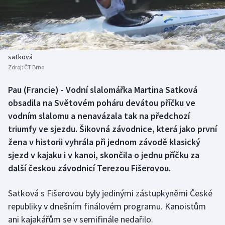
Baseball a softbal
Soutěže
Basketbal
Historické návraty
Biatlon
Aplikace ČT sport
satková
Zdroj:
ČT Brno
Boby a skeleton
AZ kvíz
Pau (Francie) - Vodní slalomářka Martina Satková
obsadila na Světovém poháru devátou příčku ve
Box
vodním slalomu a nenavázala tak na předchozí
Curling
triumfy ve sjezdu. Šikovná závodnice, která jako první
žena v historii vyhrála při jednom závodě klasický
Dostihy
sjezd v kajaku i v kanoi, skončila o jednu příčku za
další českou závodnicí Terezou Fišerovou.
Florbal
Satková s Fišerovou byly jedinými zástupkyněmi České
Futsal
republiky v dnešním finálovém programu. Kanoistům
ani kajakářům se v semifinále nedařilo.
Golf