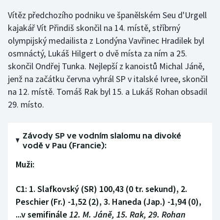
Vítěz předchozího podniku ve španělském Seu d'Urgell
Gymnastika
kajakář Vít Přindiš skončil na 14. místě, stříbrný
olympijský medailista z Londýna Vavřinec Hradilek byl
Házená
osmnáctý, Lukáš Hilgert o dvě místa za ním a 25.
skončil Ondřej Tunka. Nejlepší z kanoistů Michal Jáně,
Jezdectví
jenž na začátku června vyhrál SP v italské Ivree, skončil
na 12. místě. Tomáš Rak byl 15. a Lukáš Rohan obsadil
Judo
29. místo.
Krasobruslení
Závody SP ve vodním slalomu na divoké
Lezení
vodě v Pau (Francie):
Muži:
Lyže a snowboard
Moderní pětiboj
C1: 1. Slafkovský (SR) 100,43 (0 tr. sekund), 2.
Peschier (Fr.) -1,52 (2), 3. Haneda (Jap.) -1,94 (0),
Motorsport
...v semifinále
12. M. Jáně, 15. Rak, 29. Rohan