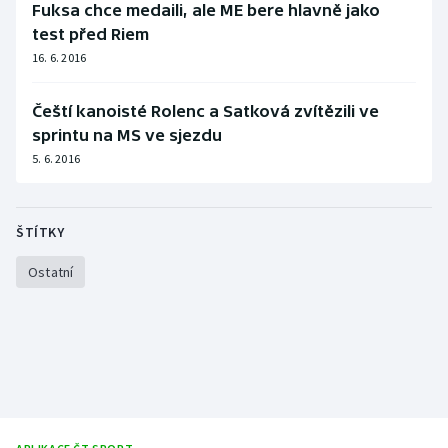
Fuksa chce medaili, ale ME bere hlavně jako
Stolní tenis
test před Riem
16. 6. 2016
Triatlon
Veslování
Čeští kanoisté Rolenc a Satková zvítězili ve
sprintu na MS ve sjezdu
Vodní slalom
5. 6. 2016
Volejbal
ŠTÍTKY
Ostatní
Ostatní