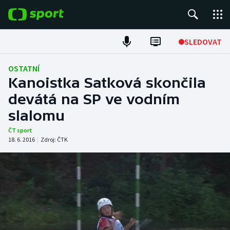
POPULÁRNÍ
SLEDOVAT
Fotbal
OSTATNÍ
Kanoistka Satková skončila
Hokej
devátá na SP ve vodním
slalomu
Tenis
ČT sport
Atletika
18. 6. 2016
|
Zdroj:
ČTK
Cyklistika
DALŠÍ SPORTY
Americký fotbal
NEPŘEHLÉDNĚTE