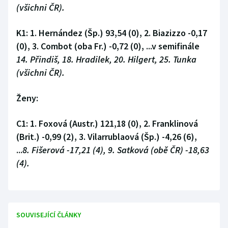
(všichni ČR).
Olympijské hry
K1: 1. Hernández (Šp.) 93,54 (0), 2. Biazizzo -0,17
Parasport
(0), 3. Combot (oba Fr.) -0,72 (0), ...v semifinále
14. Přindiš, 18. Hradilek, 20. Hilgert, 25. Tunka
Plavání
(všichni ČR).
Plážový volejbal
Ženy:
Ragby
C1: 1. Foxová (Austr.) 121,18 (0), 2. Franklinová
(Brit.) -0,99 (2), 3. Vilarrublaová (Šp.) -4,26 (6),
Rychlobruslení
...
8. Fišerová -17,21 (4), 9. Satková (obě ČR) -18,63
Rychlostní kanoistika
(4).
Short track
Sportovní střelba
SOUVISEJÍCÍ ČLÁNKY