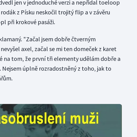
dvedl jen v jednoduché verzi a nepřidal toeloop
rodák z Písku neskočil trojitý flip a v závěru
opl při krokové pasáži.
zklamaný. "Začal jsem dobře čtverným
nevyšel axel, začal se mi ten domeček z karet
é na tom, že první tři elementy udělám dobře a
 Nejsem úplně rozradostněný z toho, jak to
ářům.