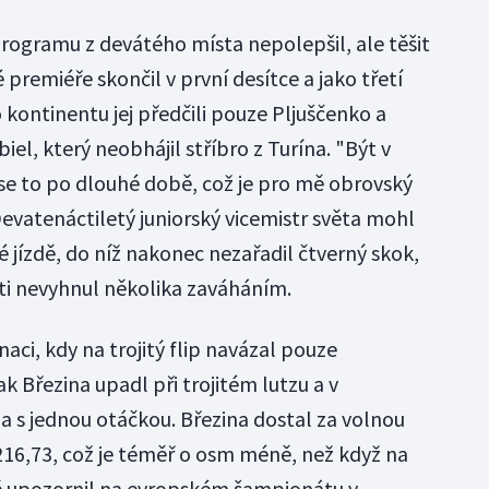
programu z devátého místa nepolepšil, ale těšit
é premiéře skončil v první desítce a jako třetí
 kontinentu jej předčili pouze Pljuščenko a
el, který neobhájil stříbro z Turína. "Být v
 se to po dlouhé době, což je pro mě obrovský
Devatenáctiletý juniorský vicemistr světa mohl
né jízdě, do níž nakonec nezařadil čtverný skok,
sti nevyhnul několika zaváháním.
aci, kdy na trojitý flip navázal pouze
Březina upadl při trojitém lutzu a v
la s jednou otáčkou. Březina dostal za volnou
216,73, což je téměř o osm méně, než když na
ě upozornil na evropském šampionátu v