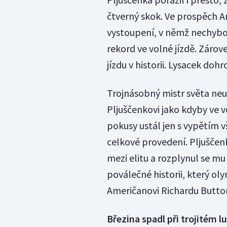
čtverný skok. Ve prospěch A
vystoupení, v němž nechybo
rekord ve volné jízdě. Záro
jízdu v historii. Lysacek do
Trojnásobný mistr světa ne
Pljuščenkovi jako kdyby ve v
pokusy ustál jen s vypětím vš
celkové provedení. Pljuščen
mezi elitu a rozplynul se 
poválečné historii, který ol
Američanovi Richardu Butto
Březina spadl při trojitém l