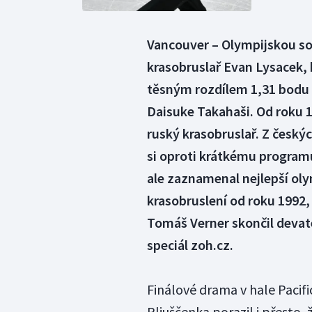
Vancouver – Olympijskou so
krasobruslař Evan Lysacek, k
těsným rozdílem 1,31 bodu 
Daisuke Takahaši. Od roku 
ruský krasobruslař. Z český
si oproti krátkému programu 
ale zaznamenal nejlepší ol
krasobruslení od roku 1992, 
Tomáš Verner skončil devate
speciál zoh.cz.
Finálové drama v hale Pacifi
Pljuščenka porazil i přesto, 