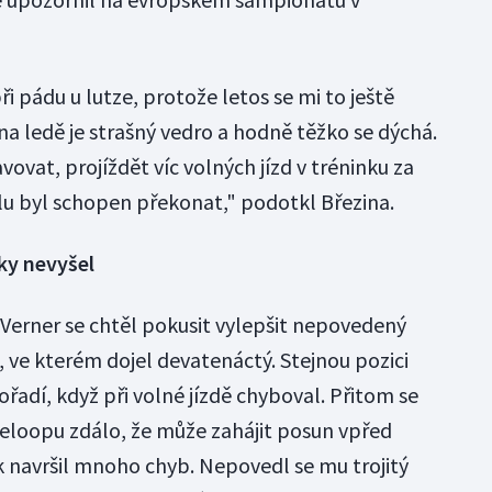
i pádu u lutze, protože letos se mi to ještě
 na ledě je strašný vedro a hodně těžko se dýchá.
avovat, projíždět víc volných jízd v tréninku za
plu byl schopen překonat," podotkl Březina.
čky nevyšel
Verner se chtěl pokusit vylepšit nepovedený
ve kterém dojel devatenáctý. Stejnou pozici
ořadí, když při volné jízdě chyboval. Přitom se
loopu zdálo, že může zahájit posun vpřed
k navršil mnoho chyb. Nepovedl se mu trojitý