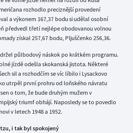
meričana rozhodlo preciznější provedení
val a výkonem 167,37 bodu si udělal osobní
veň předvedl třetí nejlépe obodovanou volnou
hromady získal 257,67 bodu, Pljuščenko 256,36.
udržel půlbodový náskok po krátkém programu.
olné jízdě odešla skokanská jistota. Některé
ech sil a rozhodčím se víc líbilo i Lysackovo
ko utrpěl první prohru od loňského návratu
mu sen o tom, že bude druhým mužem v
ympijský triumf obhájí. Naposledy se to povedlo
novi v letech 1948 a 1952.
utzu, i tak byl spokojený