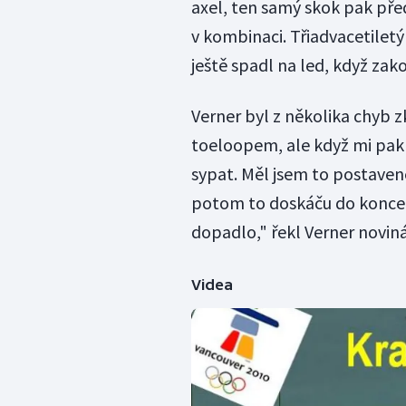
axel, ten samý skok pak pře
v kombinaci. Třiadvacetiletý 
ještě spadl na led, když zak
Verner byl z několika chyb 
toeloopem, ale když mi pak 
sypat. Měl jsem to postaven
potom to doskáču do konce.
dopadlo," řekl Verner novin
Videa