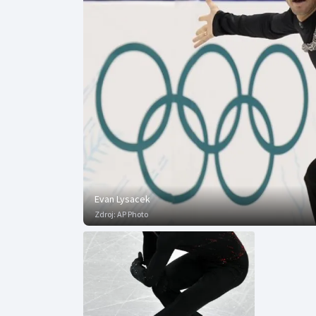
Curling
Dostihy
Florbal
Futsal
Golf
Gymnastika
Evan Lysacek
Zdroj:
AP Photo