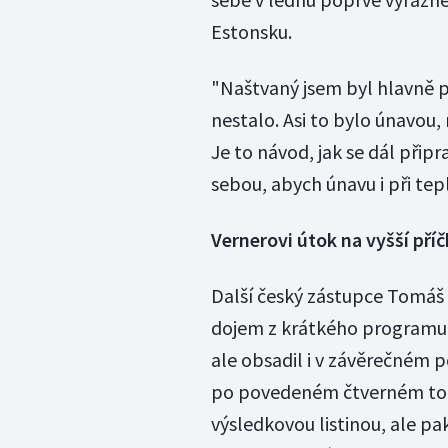
Estonsku.
"Naštvaný jsem byl hlavně př
nestalo. Asi to bylo únavou,
Je to návod, jak se dál připr
sebou, abych únavu i při te
Vernerovi útok na vyšší pří
Další český zástupce Tomáš 
dojem z krátkého programu, 
ale obsadil i v závěrečném p
po povedeném čtverném toe
výsledkovou listinou, ale pa