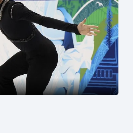
Moderní pětiboj
Triatlon
Motorsport
Veslování
Olympijské hry
Vodní slalom
Parasport
Volejbal
Plavání
Ostatní
Plážový volejbal