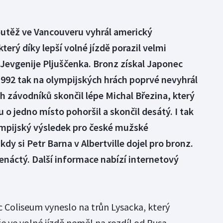
utěž ve Vancouveru vyhrál americký
terý díky lepší volné jízdě porazil velmi
Jevgenije Pljuščenka. Bronz získal Japonec
1992 tak na olympijských hrách poprvé nevyhrál
ch závodníků skončil lépe Michal Březina, který
o jedno místo pohoršil a skončil desátý. I tak
ympijský výsledek pro české mužské
kdy si Petr Barna v Albertville dojel pro bronz.
náctý. Další informace nabízí internetový
c Coliseum vyneslo na trůn Lysacka, který
že ve volné jízdě neměl na rozdíl od Rusa