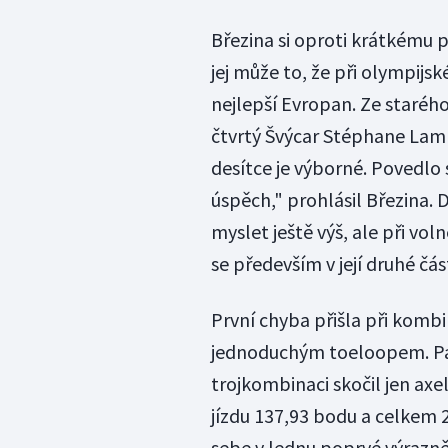
Březina si oproti krátkému 
jej může to, že při olympijsk
nejlepší Evropan. Ze starého
čtvrtý Švýcar Stéphane Lambi
desítce je výborné. Povedlo
úspěch," prohlásil Březina. 
myslet ještě výš, ale při vol
se především v její druhé čá
První chyba přišla při kombin
jednoduchým toeloopem. Pak 
trojkombinaci skočil jen axe
jízdu 137,93 bodu a celkem 
sebe v lednu poprvé výrazn