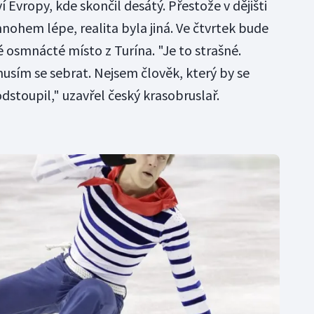
í Evropy, kde skončil desátý. Přestože v dějišti
mnohem lépe, realita byla jiná. Ve čtvrtek bude
vé osmnácté místo z Turína. "Je to strašné.
musím se sebrat. Nejsem člověk, který by se
odstoupil," uzavřel český krasobruslař.