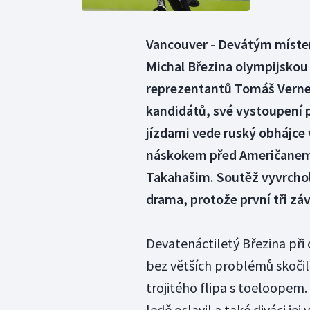
Vancouver - Devátým místem
Michal Březina olympijskou
reprezentantů Tomáš Verner,
kandidátů, své vystoupení p
jízdami vede ruský obhájce 
náskokem před Američane
Takahašim. Soutěž vyvrcholí 
drama, protože první tři zá
Devatenáctiletý Březina při
bez větších problémů skočil 
trojitého flipa s toeloopem
ledě oslavil a také diváci j