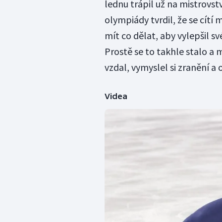
lednu trápil už na mistrovstv
olympiády tvrdil, že se cítí 
mít co dělat, aby vylepšil s
Prostě se to takhle stalo a 
vzdal, vymyslel si zranění a 
Videa