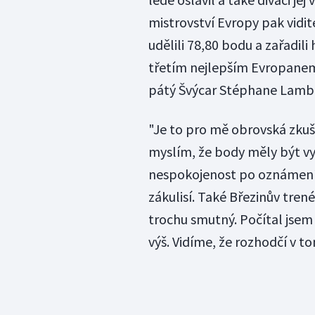
mistrovství Evropy pak vidi
udělili 78,80 bodu a zařadili
třetím nejlepším Evropanem 
pátý Švýcar Stéphane Lambi
"Je to pro mě obrovská zkuš
myslím, že body měly být vyšš
nespokojenost po oznámení 
zákulisí. Také Březinův tren
trochu smutný. Počítal jsem 
výš. Vidíme, že rozhodčí v to