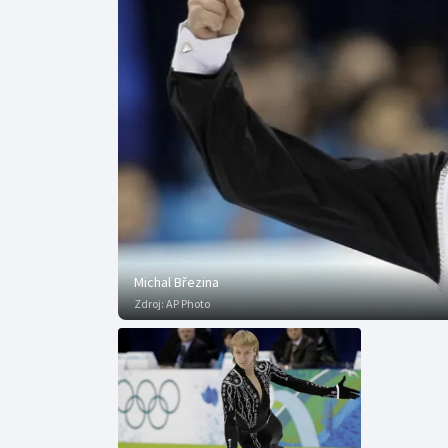
Curling
Dostihy
Florbal
Futsal
Golf
Gymnastika
Michal Březina
Zdroj:
AP Photo