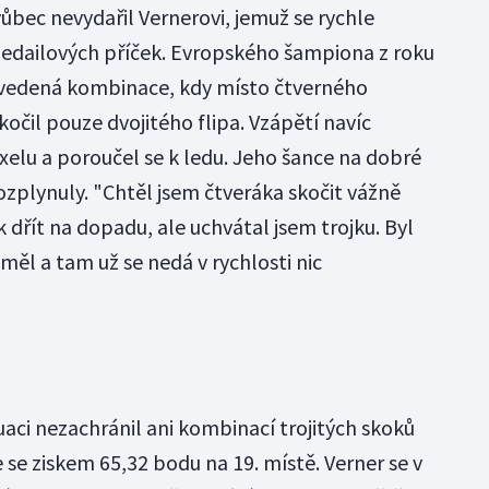
bec nevydařil Vernerovi, jemuž se rychle
medailových příček. Evropského šampiona z roku
vedená kombinace, kdy místo čtverného
kočil pouze dvojitého flipa. Vzápětí navíc
xelu a poroučel se k ledu. Jeho šance na dobré
rozplynuly. "Chtěl jsem čtveráka skočit vážně
dřít na dopadu, ale uchvátal jsem trojku. Byl
měl a tam už se nedá v rychlosti nic
tuaci nezachránil ani kombinací trojitých skoků
 se ziskem 65,32 bodu na 19. místě. Verner se v