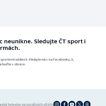
 neunikne. Sledujte ČT sport i
ormách.
 sportovní události. Sledujte nás i na Facebooku, X,
a buďte v obraze.
eská televize na sociálních sítích: