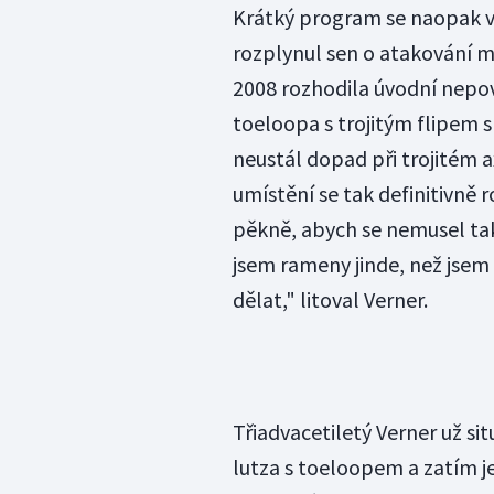
Krátký program se naopak vů
rozplynul sen o atakování 
2008 rozhodila úvodní nepo
toeloopa s trojitým flipem s
neustál dopad při trojitém a
umístění se tak definitivně 
pěkně, abych se nemusel tak 
jsem rameny jinde, než jsem 
dělat," litoval Verner.
Třiadvacetiletý Verner už si
lutza s toeloopem a zatím je