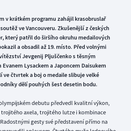
 v krátkém programu zahájil krasobruslař
 soutěž ve Vancouveru. Zkušenější z českých
 který patřil do širšího okruhu medailových
okazil a obsadil až 19. místo. Před volnými
vítězství Jevgenij Pljuščenko s těsným
m Evanem Lysackem a Japoncem Daisukem
ve čtvrtek a boj o medaile slibuje velké
vodníky dělí pouhých šest desetin bodu.
 olympijském debutu předvedl kvalitní výkon,
trojitého axela, trojitého lutze i kombinace
. Radostnými gesty své představení přímo na
ej vyprovodili aplausem. Čtvrtého muže lednového