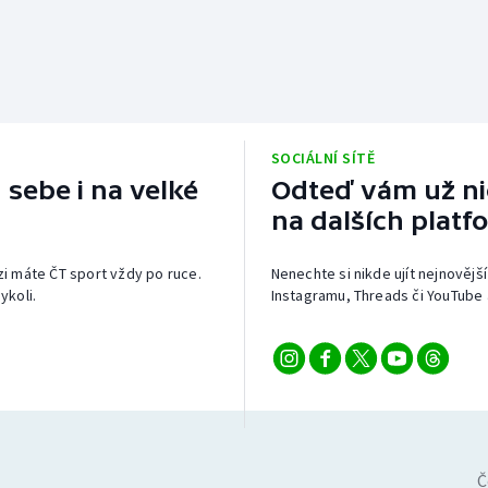
SOCIÁLNÍ SÍTĚ
 sebe i na velké
Odteď vám už nic
na dalších platf
izi máte ČT sport vždy po ruce.
Nenechte si nikde ujít nejnovější
ykoli.
Instagramu, Threads či YouTube 
Č