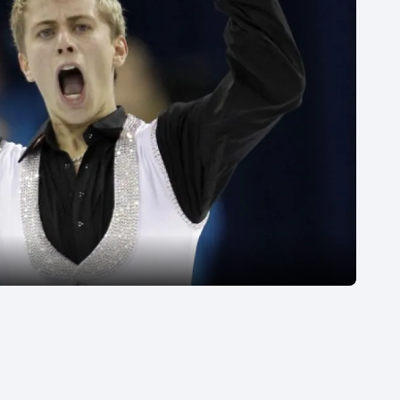
Moderní pětiboj
Triatlon
Motorsport
Veslování
Olympijské hry
Vodní slalom
Parasport
Volejbal
Plavání
Ostatní
Plážový volejbal