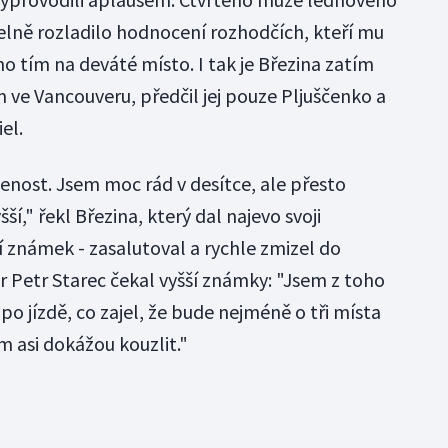
telně rozladilo hodnocení rozhodčích, kteří mu
 ho tím na deváté místo. I tak je Březina zatím
ve Vancouveru, předčil jej pouze Pljuščenko a
el.
enost. Jsem moc rád v desítce, ale přesto
í," řekl Březina, který dal najevo svoji
známek - zasalutoval a rychle zmizel do
ér Petr Starec čekal vyšší známky: "Jsem z toho
po jízdě, co zajel, že bude nejméně o tři místa
m asi dokážou kouzlit."