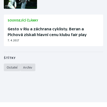
Stolní tenis
Triatlon
SOUVISEJÍCÍ ČLÁNKY
Veslování
Gesto v Riu a záchrana cyklisty. Beran a
Plchová získali hlavní cenu klubu fair play
Vodní slalom
7. 4. 2017
Volejbal
ŠTÍTKY
Ostatní
Ostatní
Archiv