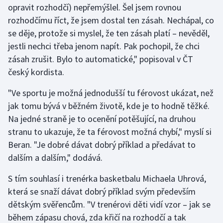
opravit rozhodčí) nepřemýšlel. Šel jsem rovnou
rozhodčímu říct, že jsem dostal ten zásah. Nechápal, co
Gymnastika
se děje, protože si myslel, že ten zásah platí – nevěděl,
jestli nechci třeba jenom napít. Pak pochopil, že chci
Házená
zásah zrušit. Bylo to automatické," popisoval v ČT
Jezdectví
český kordista.
"Ve sportu je možná jednodušší tu férovost ukázat, než
Judo
jak tomu bývá v běžném životě, kde je to hodně těžké.
Na jedné straně je to ocenění potěšující, na druhou
Krasobruslení
stranu to ukazuje, že ta férovost možná chybí," myslí si
Lezení
Beran. "Je dobré dávat dobrý příklad a předávat to
dalším a dalším," dodává.
Lyže a snowboard
S tím souhlasí i trenérka basketbalu Michaela Uhrová,
Moderní pětiboj
která se snaží dávat dobrý příklad svým především
dětským svěřencům. "V trenérovi děti vidí vzor – jak se
Motorsport
během zápasu chová, zda křičí na rozhodčí a tak