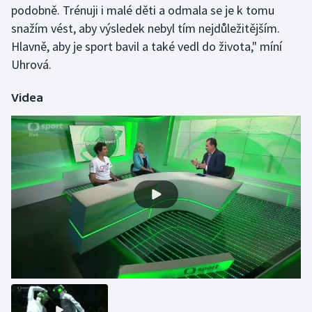
podobně. Trénuji i malé děti a odmala se je k tomu
Olympijské hry
snažím vést, aby výsledek nebyl tím nejdůležitějším.
Hlavně, aby je sport bavil a také vedl do života," míní
Parasport
Uhrová.
Plavání
Videa
Plážový volejbal
Ragby
Rychlobruslení
Rychlostní kanoistika
Short track
Sportovní střelba