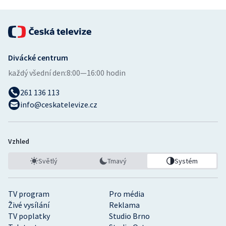
Divácké centrum
každý všední den:
8:00—16:00 hodin
261 136 113
info@ceskatelevize.cz
Vzhled
Světlý
Tmavý
Systém
TV program
Pro média
Živé vysílání
Reklama
TV poplatky
Studio Brno