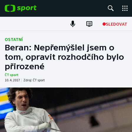
POPULÁRNÍ
SLEDOVAT
Fotbal
OSTATNÍ
Beran: Nepřemýšlel jsem o
Hokej
tom, opravit rozhodčího bylo
přirozené
Tenis
ČT sport
Atletika
10. 4. 2017
|
Zdroj:
ČT sport
Cyklistika
DALŠÍ SPORTY
Americký fotbal
NEPŘEHLÉDNĚTE