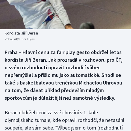
Baseball a softbal
Soutěže
Basketbal
Historické návraty
Biatlon
Aplikace ČT sport
Kordista Jiří Beran
Zdroj:
AP/Tibor Illyes
Boby a skeleton
AZ kvíz
Praha – Hlavní cenu za fair play gesto obdržel letos
kordista Jiří Beran. Jak prozradil v rozhovoru pro ČT,
Box
o svém rozhodnutí opravit rozhodčí vůbec
Curling
nepřemýšlel a přišlo mu jako automatické. Shodl se
také s basketbalovou trenérkou Michaelou Uhrovou
Dostihy
na tom, že dávat příklad především mladým
sportovcům je důležitější než samotné výsledky.
Florbal
Beran obdržel cenu za své chování v 1. kole
Futsal
olympijského turnaje, kde opravil rozhodčí, že nezasáhl
soupeře, ale sám sebe. "Vůbec jsem o tom (rozhodnutí
Golf