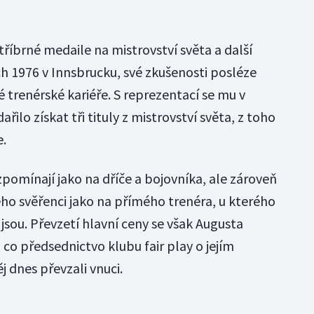
stříbrné medaile na mistrovství světa a další
ch 1976 v Innsbrucku, své zkušenosti posléze
 trenérské kariéře. S reprezentací se mu v
řilo získat tři tituly z mistrovství světa, z toho
e.
vzpomínají jako na dříče a bojovníka, ale zároveň
o svěřenci jako na přímého trenéra, u kterého
 jsou. Převzetí hlavní ceny se však Augusta
 co předsednictvo klubu fair play o jejím
j dnes převzali vnuci.