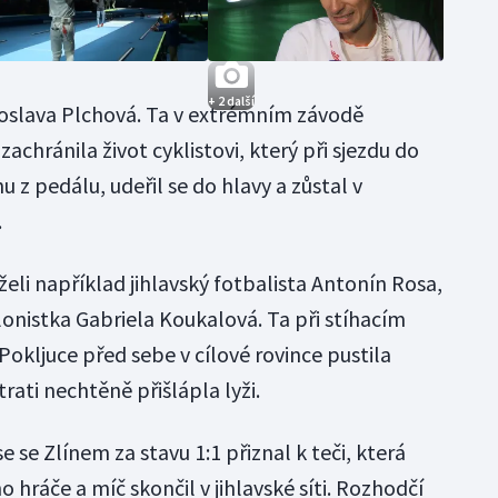
+ 2 další
iroslava Plchová. Ta v extrémním závodě
achránila život cyklistovi, který při sjezdu do
 z pedálu, udeřil se do hlavy a zůstal v
.
eli například jihlavský fotbalista Antonín Rosa,
lonistka Gabriela Koukalová. Ta při stíhacím
okljuce před sebe v cílové rovince pustila
rati nechtěně přišlápla lyži.
 se Zlínem za stavu 1:1 přiznal k teči, která
 hráče a míč skončil v jihlavské síti. Rozhodčí