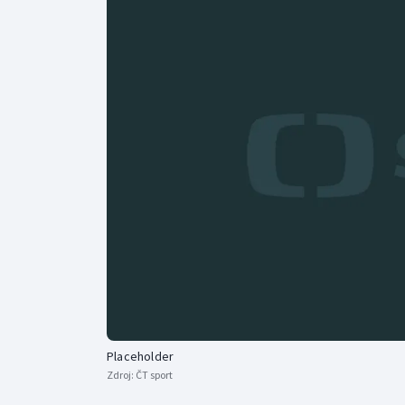
Curling
Dostihy
Florbal
Futsal
Golf
Gymnastika
Placeholder
Zdroj:
ČT sport