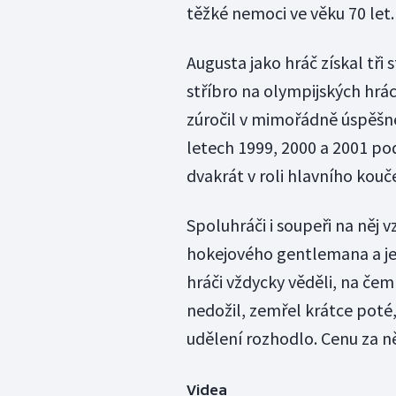
těžké nemoci ve věku 70 let.
Augusta jako hráč získal tři 
stříbro na olympijských hrá
zúročil v mimořádně úspěšné
letech 1999, 2000 a 2001 poda
dvakrát v roli hlavního kouč
Spoluhráči i soupeři na něj 
hokejového gentlemana a jeh
hráči vždycky věděli, na čem
nedožil, zemřel krátce poté,
udělení rozhodlo. Cenu za ně
Videa