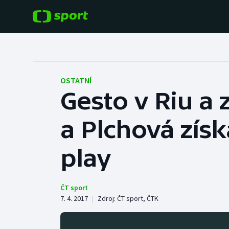
POPULÁRNÍ
DALŠÍ SPORTY
Fotbal
Americký fotbal
OSTATNÍ
Gesto v Riu a 
Hokej
Baseball a softbal
a Plchová získ
Tenis
Basketbal
Atletika
play
Biatlon
Cyklistika
Boby a skeleton
ČT sport
7. 4. 2017
|
Zdroj:
ČT sport
,
ČTK
Box