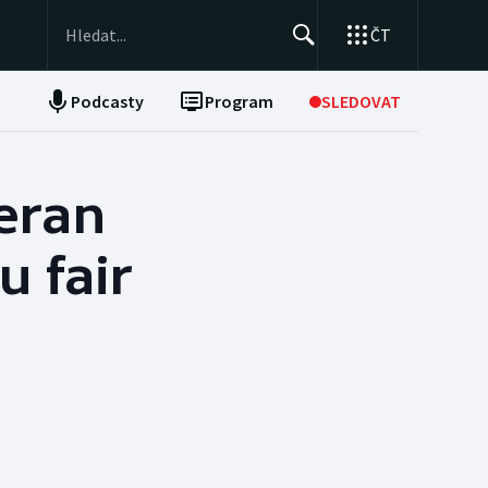
ČT
Podcasty
Program
SLEDOVAT
NEPŘEHLÉDNĚTE
Soutěže
Beran
Historické návraty
u fair
Aplikace ČT sport
AZ kvíz