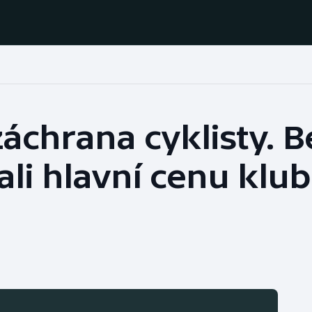
Házená
Ragby
záchrana cyklisty. 
Jezdectví
Rychlobruslení
ali hlavní cenu klub
Rychlostní
Judo
kanoistika
Krasobruslení
Short track
Lezení
Sportovní střelba
Lyže a snowboard
Stolní tenis