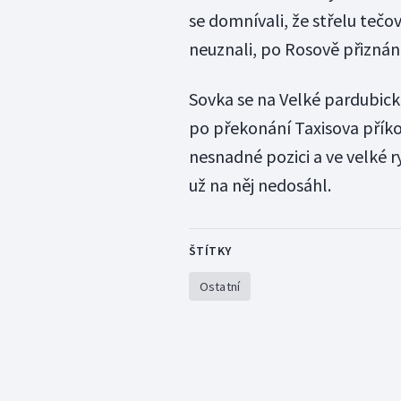
se domnívali, že střelu tečov
neuznali, po Rosově přiznání
Sovka se na Velké pardubic
po překonání Taxisova příko
nesnadné pozici a ve velké r
už na něj nedosáhl.
ŠTÍTKY
Ostatní