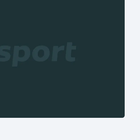
Moderní pětiboj
Triatlon
Motorsport
Veslování
Olympijské hry
Vodní slalom
Parasport
Volejbal
Plavání
Ostatní
Plážový volejbal