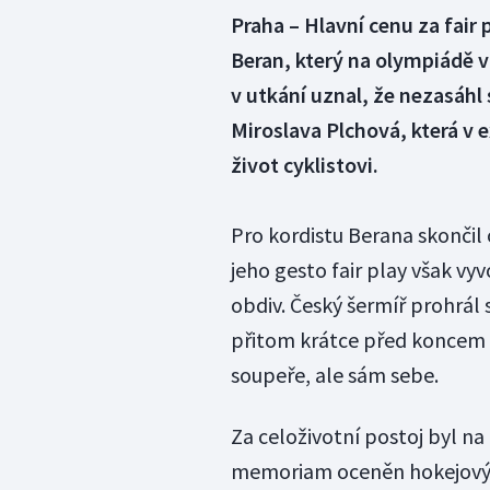
Praha – Hlavní cenu za fair 
Beran, který na olympiádě v 
v utkání uznal, že nezasáhl 
Miroslava Plchová, která v 
život cyklistovi.
Pro kordistu Berana skončil
jeho gesto fair play však vy
obdiv. Český šermíř prohrá
přitom krátce před koncem p
soupeře, ale sám sebe.
Za celoživotní postoj byl na
memoriam oceněn hokejový t