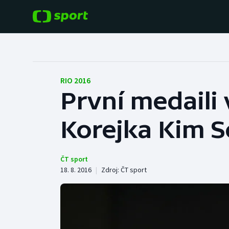
POPULÁRNÍ
DALŠÍ SPORTY
Fotbal
Americký fotbal
RIO 2016
První medaili
Hokej
Baseball a softbal
Korejka Kim S
Tenis
Basketbal
Atletika
Biatlon
ČT sport
18. 8. 2016
|
Zdroj:
ČT sport
Cyklistika
Boby a skeleton
Box