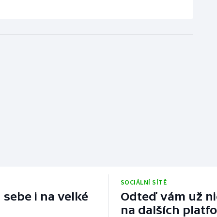
SOCIÁLNÍ SÍTĚ
 sebe i na velké
Odteď vám už nic
na dalších platf