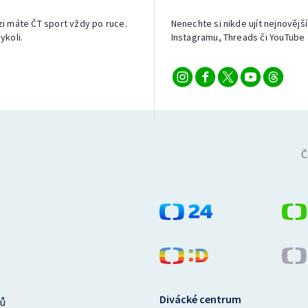
izi máte ČT sport vždy po ruce.
Nenechte si nikde ujít nejnovější
ykoli.
Instagramu, Threads či YouTube 
Č
Divácké centrum
ů