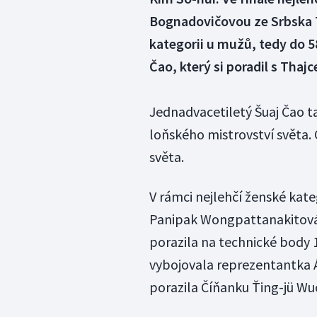
Bognadovičovou ze Srbska 7:
kategorii u mužů, tedy do 5
Čao, který si poradil s Th
Jednadvacetiletý Šuaj Čao t
loňského mistrovství světa. 
světa.
V rámci nejlehčí ženské kate
Panipak Wongpattanakitová 
porazila na technické body 1
vybojovala reprezentantka 
porazila Číňanku Ťing-jü Wu