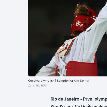
Curling
Dostihy
Florbal
Futsal
Golf
Gymnastika
Čerstvá olympijská šampionka Kim So-hui
Zdroj:
REUTERS
Rio de Janeiro - První olym
Kim So-hui. Ve finále nejleh