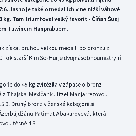
6. Jasno je také o medailích v nejnižší váhové
8 kg. Tam triumfoval velký favorit - Číňan Šuaj
ajcem Tawinem Hanprabuem.
ak získal druhou velkou medaili po bronzu z
O rok starší Kim So-Hui je dvojnásobnoumistryní
gorie do 49 kg zvítězila v zápase o bronz
z Thajska. Mexičanku Itzel Manjarrezovou
5:3. Druhý bronz v ženské kategorii si
Ázerbájdžánu Patimat Abakarovová, která
ovou těsně 4:3.