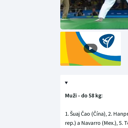
Muži - do 58 kg
:
1. Šuaj Čao (Čína), 2. Hanp
rep.) a Navarro (Mex.), 5. 