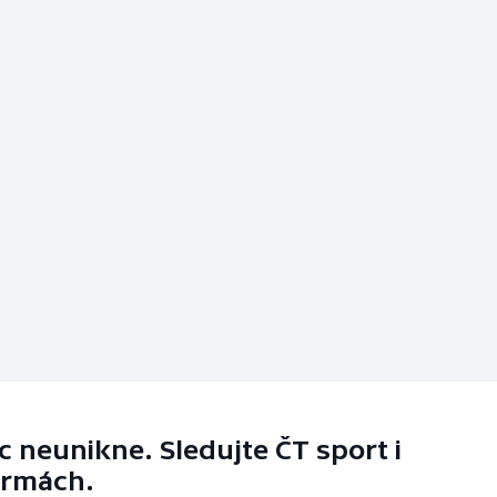
 neunikne. Sledujte ČT sport i
ormách.