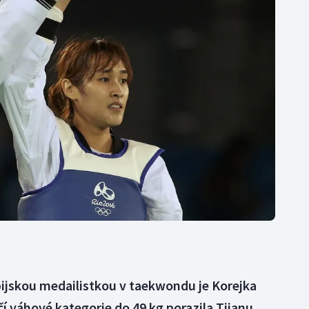
Moderní pětiboj
Triatlon
Motorsport
Veslování
Olympijské hry
Vodní slalom
Parasport
Volejbal
Plavání
Ostatní
Plážový volejbal
pijskou medailistkou v taekwondu je Korejka
čí váhové kategorie do 49 kg porazila Tijanu