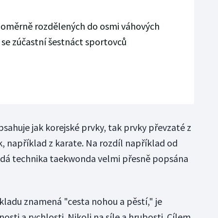
vnoměrně rozdělených do osmi váhových
 se zúčastní šestnáct sportovců
sahuje jak korejské prvky, tak prvky převzaté z
, například z karate. Na rozdíl například od
aždá technika taekwonda velmi přesně popsána
ekladu znamená "cesta nohou a pěstí," je
ti a rychlosti. Nikoli na síle a hrubosti. Cílem