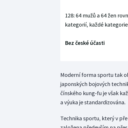
128: 64 mužů a 64 žen ro
kategorií, každé kategorie
Bez české účasti
Moderní forma sportu tak ob
japonských bojových technik
čínského kung-fu je však k
a výuka je standardizována.
Technika sportu, který v př
založena především na přesnos