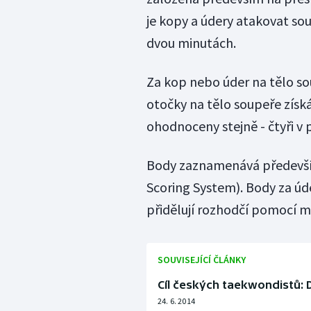
je kopy a údery atakovat sou
dvou minutách.
Za kop nebo úder na tělo so
otočky na tělo soupeře získá
ohodnoceny stejně - čtyři v 
Body zaznamenává předevší
Scoring System). Body za ú
přidělují rozhodčí pomocí ma
SOUVISEJÍCÍ ČLÁNKY
Cíl českých taekwondistů: 
24. 6. 2014