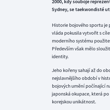
2000, kdy souboje reprezent
Sydney, se taekwondisté ut
Historie bojového sportu je 
vláda pokusila vytvořit s cí
moderního systému použiteln
Především však mělo sloužit
identity.
Jeho kořeny sahají až do obd
nejslavnějšího období v hist
bojových umění počínající n
japonská okupace, která po v
korejskou unikátnost.