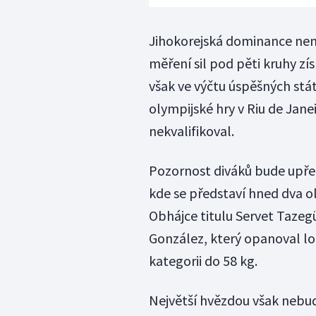
Jihokorejská dominance nen
měření sil pod pěti kruhy z
však ve výčtu úspěšných st
olympijské hry v Riu de Janei
nekvalifikoval.
Pozornost diváků bude upře
kde se představí hned dva ol
Obhájce titulu Servet Tazeg
González, který opanoval lo
kategorii do 58 kg.
Největší hvězdou však nebud