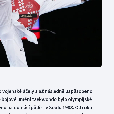
Moderní pětiboj
Triatlon
Motorsport
Veslování
Olympijské hry
Vodní slalom
Parasport
Volejbal
Plavání
Ostatní
Plážový volejbal
 vojenské účely a až následně uzpůsobeno
é bojové umění taekwondo bylo olympijské
eno na domácí půdě - v Soulu 1988. Od roku