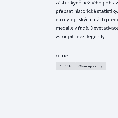
zástupkyně něžného pohlaví
přepsat historické statistik
na olympijských hrách premié
medaile v řadě. Devětadvace
vstoupit mezi legendy.
ŠTÍTKY
Rio 2016
Olympijské hry