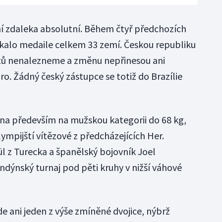
í zdaleka absolutní. Během čtyř předchozích
ískalo medaile celkem 33 zemí. Českou republiku
átů nenalezneme a změnu nepřinesou ani
ro. Žádný český zástupce se totiž do Brazílie
na především na mužskou kategorii do 68 kg,
ympijští vítězové z předcházejících Her.
ül z Turecka a španělský bojovník Joel
ndýnský turnaj pod pěti kruhy v nižší váhové
e ani jeden z výše zmíněné dvojice, nýbrž