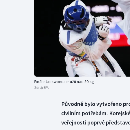
Curling
Dostihy
Florbal
Futsal
Golf
Gymnastika
Finále taekwonda mužů nad 80 kg
Zdroj:
EPA
Původně bylo vytvořeno pro
civilním potřebám. Korejsk
veřejnosti poprvé představ