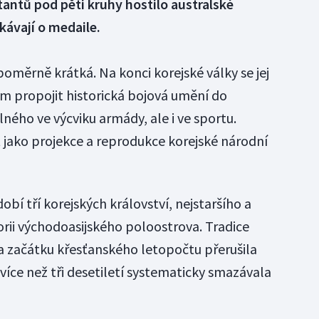
antů pod pěti kruhy hostilo australské
kávají o medaile.
poměrně krátká. Na konci korejské války se jej
lem propojit historická bojová umění do
ého ve výcviku armády, ale i ve sportu.
 jako projekce a reprodukce korejské národní
obí tří korejských království, nejstaršího a
orii východoasijského poloostrova. Tradice
a začátku křesťanského letopočtu přerušila
íce než tři desetiletí systematicky smazávala