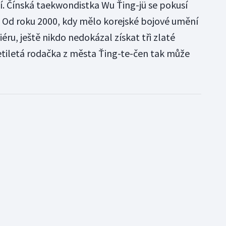
. Čínská taekwondistka Wu Ťing-jü se pokusí
y. Od roku 2000, kdy mělo korejské bojové umění
ru, ještě nikdo nedokázal získat tři zlaté
tiletá rodačka z města Ťing-te-čen tak může