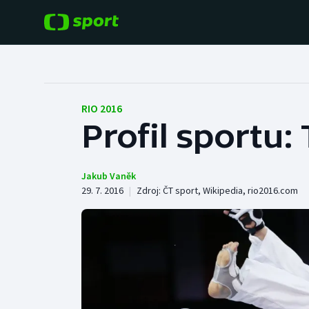
POPULÁRNÍ
DALŠÍ SPORTY
Fotbal
Americký fotbal
RIO 2016
Profil sportu
Hokej
Baseball a softbal
Tenis
Basketbal
Jakub Vaněk
29. 7. 2016
|
Zdroj:
ČT sport
,
Wikipedia
,
rio2016.com
Atletika
Biatlon
Cyklistika
Boby a skeleton
Box