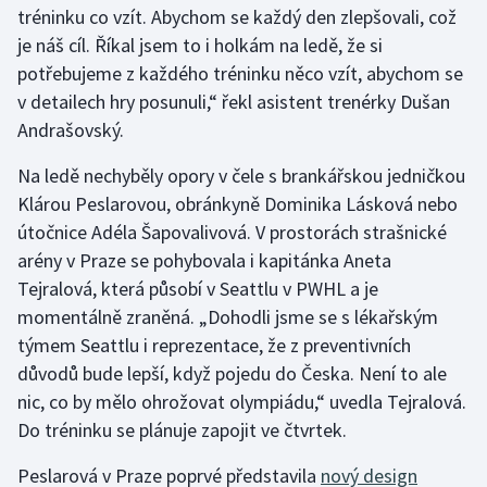
tréninku co vzít. Abychom se každý den zlepšovali, což
je náš cíl. Říkal jsem to i holkám na ledě, že si
Gymnastika
potřebujeme z každého tréninku něco vzít, abychom se
v detailech hry posunuli,“ řekl asistent trenérky Dušan
Házená
Andrašovský.
Jezdectví
Na ledě nechyběly opory v čele s brankářskou jedničkou
Klárou Peslarovou, obránkyně Dominika Lásková nebo
Judo
útočnice Adéla Šapovalivová. V prostorách strašnické
arény v Praze se pohybovala i kapitánka Aneta
Krasobruslení
Tejralová, která působí v Seattlu v PWHL a je
Lezení
momentálně zraněná. „Dohodli jsme se s lékařským
týmem Seattlu i reprezentace, že z preventivních
Lyže a snowboard
důvodů bude lepší, když pojedu do Česka. Není to ale
nic, co by mělo ohrožovat olympiádu,“ uvedla Tejralová.
Moderní pětiboj
Do tréninku se plánuje zapojit ve čtvrtek.
Motorsport
Peslarová v Praze poprvé představila
nový design