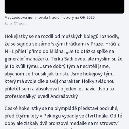
Stolní tenis
MacLeodová nominovala tradiční opory na OH 2026
Triatlon
Zdroj:
ČT sport
Veslování
Hokejistky se na rozdíl od mužských kolegů rozhodly,
že se sejdou se zámořskými hráčkami v Praze. Hráči z
Vodní slalom
NHL přiletí přímo do Milána. „Je to otázka spíše na
generální manažerku Terku Sadilovou, ale myslím si, že
Volejbal
je to kvůli týmu. Jsme dobrý tým a nechtěli jsme,
abychom se trousili jak turisti. Jsme hokejový tým,
Ostatní
který má svoje cíle a svůj charakter. Holky zvládnou
přiletět sem a absolvovat o jeden let navíc. Jsou to
profesionálky,“ uvedl Andrašovský.
České hokejistky se na olympiádě představí podruhé,
před čtyřmi lety v Pekingu vypadly ve čtvrtfinále. Od té
doby ale získaly dvě bronzové medaile na mistrovství