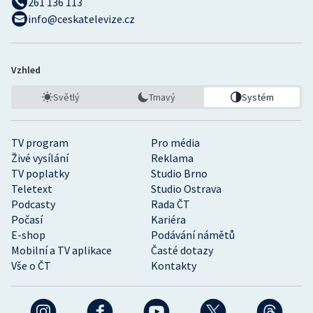
261 136 113
info@ceskatelevize.cz
Vzhled
Světlý
Tmavý
Systém
TV program
Pro média
Živé vysílání
Reklama
TV poplatky
Studio Brno
Teletext
Studio Ostrava
Podcasty
Rada ČT
Počasí
Kariéra
E-shop
Podávání námětů
Mobilní a TV aplikace
Časté dotazy
Vše o ČT
Kontakty