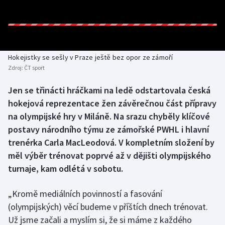
Baseball a softbal
Soutěže
Basketbal
Historické návraty
Biatlon
Aplikace ČT sport
Hokejistky se sešly v Praze ještě bez opor ze zámoří
Zdroj:
ČT sport
Boby a skeleton
AZ kvíz
Jen se třinácti hráčkami na ledě odstartovala česká
hokejová reprezentace žen závěrečnou část přípravy
Box
na olympijské hry v Miláně. Na srazu chyběly klíčové
Curling
postavy národního týmu ze zámořské PWHL i hlavní
trenérka Carla MacLeodová. V kompletním složení by
Dostihy
měl výběr trénovat poprvé až v dějišti olympijského
turnaje, kam odlétá v sobotu.
Florbal
„Kromě mediálních povinností a fasování
Futsal
(olympijských) věcí budeme v příštích dnech trénovat.
Už jsme začali a myslím si, že si máme z každého
Golf