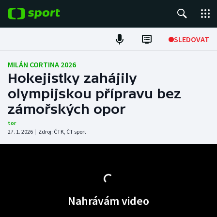
POPULÁRNÍ
SLEDOVAT
Fotbal
MILÁN CORTINA 2026
Hokejistky zahájily
Hokej
olympijskou přípravu bez
zámořských opor
Tenis
tor
Atletika
27. 1. 2026
|
Zdroj:
ČTK
,
ČT sport
Cyklistika
DALŠÍ SPORTY
Nahrávám video
Americký fotbal
NEPŘEHLÉDNĚTE