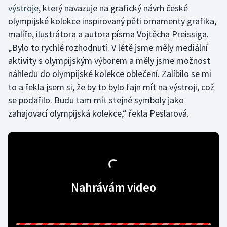
výstroje
, který navazuje na grafický návrh české
Olympijské hry
olympijské kolekce inspirovaný pěti ornamenty grafika,
malíře, ilustrátora a autora písma Vojtěcha Preissiga.
Parasport
„Bylo to rychlé rozhodnutí. V létě jsme měly mediální
aktivity s olympijským výborem a měly jsme možnost
Plavání
náhledu do olympijské kolekce oblečení. Zalíbilo se mi
to a řekla jsem si, že by to bylo fajn mít na výstroji, což
Plážový volejbal
se podařilo. Budu tam mít stejné symboly jako
zahajovací olympijská kolekce,“ řekla Peslarová.
Ragby
Rychlobruslení
Rychlostní kanoistika
Nahrávám video
Short track
Sportovní střelba