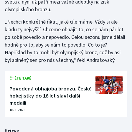
světa a nyní už patří mezi vážné adeptky na zisk
olympijského bronzu.
„Nechci konkrétně říkat, jaké cíle máme. Vždy si ale
kladu ty nejvyšší. Chceme obhájit to, co se nám pár let
po sobě povedlo a nepovedlo. Celou sezonu jsme dělali
hodně pro to, aby se nám to povedlo. Co to je?
Například by to mohl být olympijský bronz, což by asi
byl splněný sen pro nás všechny,“ řekl Andrašovský.
ČTĚTE TAKÉ
Povedená obhajoba bronzu. České
hokejistky do 18 let slaví další
medaili
18. 1. 2026
ŠTÍTKY