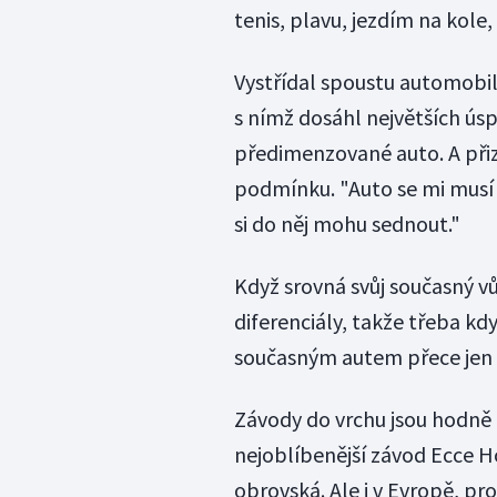
tenis, plavu, jezdím na kole, 
Vystřídal spoustu automobil
s nímž dosáhl největších úsp
předimenzované auto. A přizn
podmínku. "Auto se mi musí 
si do něj mohu sednout."
Když srovná svůj současný v
diferenciály, takže třeba kd
současným autem přece jen r
Závody do vrchu jsou hodně 
nejoblíbenější závod Ecce Ho
obrovská. Ale i v Evropě, pro