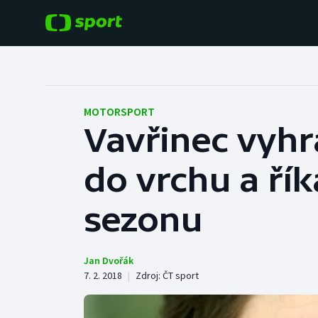
POPULÁRNÍ
DALŠÍ SPORTY
Fotbal
Americký fotbal
MOTORSPORT
Vavřinec vyhr
Hokej
Baseball a softbal
do vrchu a řík
Tenis
Basketbal
Atletika
sezonu
Biatlon
Cyklistika
Boby a skeleton
Jan Dvořák
7. 2. 2018
|
Zdroj:
ČT sport
Box