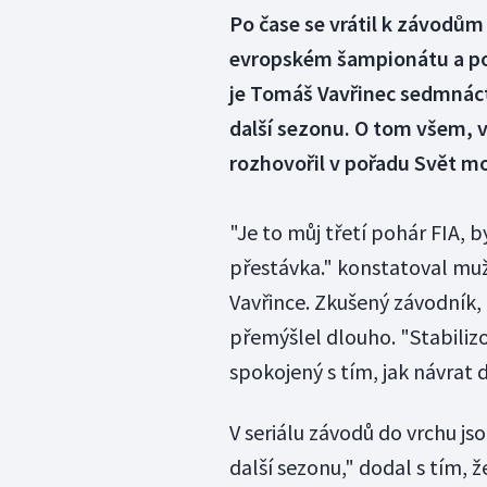
Po čase se vrátil k závodům
evropském šampionátu a potř
je Tomáš Vavřinec sedmnáct 
další sezonu. O tom všem, 
rozhovořil v pořadu Svět m
"Je to můj třetí pohár FIA, 
přestávka." konstatoval muž
Vavřince. Zkušený závodník,
přemýšlel dlouho. "Stabiliz
spokojený s tím, jak návrat 
V seriálu závodů do vrchu js
další sezonu," dodal s tím, 