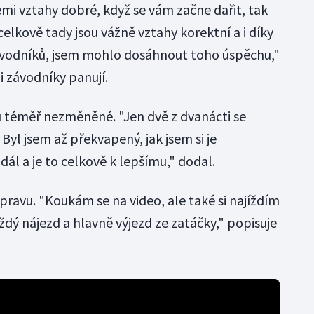
emi vztahy dobré, když se vám začne dařit, tak
celkově tady jsou vážně vztahy korektní a i díky
vodníků, jsem mohlo dosáhnout toho úspěchu,"
i závodníky panují.
 téměř nezměněné. "Jen dvě z dvanácti se
. Byl jsem až překvapený, jak jsem si je
dál a je to celkově k lepšímu," dodal.
pravu. "Koukám se na video, ale také si najíždím
aždý nájezd a hlavně výjezd ze zatáčky," popisuje