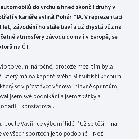
 automobilů do vrchu a hned skončil druhý v
etí v kariéře vyhrál Pohár FIA. V reprezentaci
let, závodění ho stále baví a už chystá vůz na
včetně atmosféry závodů doma i v Evropě, se
otorů na ČT.
bylo to velmi náročné, protože mezi tím byla
, který má na kapotě svého Mitsubishi kocoura
 který se v přestávce věnoval hlavně sprintům,
oval jsem své podnikání a jsem zpátky a
dopadl," konstatoval.
ou podle Vavřince výborní lidé. "Už se těším na
že ve všech sportech je to podobné. "Než