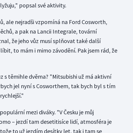
lyžuju," popsal své aktivity.
ů, ale nejradši vzpomíná na Ford Cosworth,
ěchů, a pak na Lancii Integrale, tovární
al, že jeho vůz musí splňovat také další
líbit, to mám i mimo závodění. Pak jsem rád, že
ůz s těmihle dvěma? "Mitsubishi už má aktivní
ybych jel nyní s Cosworthem, tak bych byl s tím
ychlejší."
populární mezi diváky. "V Česku je můj
mo – jezdí tam desetitisíce lidí, atmosféra je
tože to už jezdím desítky let, tak i tam se