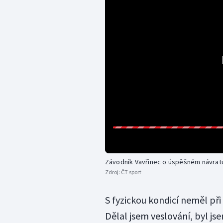
Závodník Vavřinec o úspěšném návrat
Zdroj:
ČT sport
S fyzickou kondicí neměl při
Dělal jsem veslování, byl jse