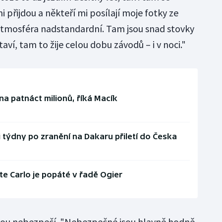
i přijdou a někteří mi posílají moje fotky ze
 atmosféra nadstandardní. Tam jsou snad stovky
taví, tam to žije celou dobu závodů – i v noci."
na patnáct milionů, říká Macík
i týdny po zranění na Dakaru přiletí do Česka
e Carlo je popáté v řadě Ogier
sou nebezpečí. "Nebezpečné jsou hlavně hodně