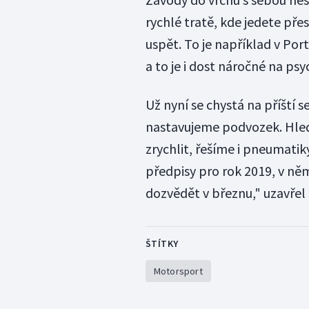
rychlé tratě, kde jedete pře
uspět. To je například v Por
a to je i dost náročné na psyc
Už nyní se chystá na příští
nastavujeme podvozek. Hle
zrychlit, řešíme i pneumatik
předpisy pro rok 2019, v n
dozvědět v březnu," uzavřel
ŠTÍTKY
Motorsport