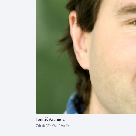
Curling
Dostihy
Florbal
Futsal
Golf
Gymnastika
Tomáš Vavřinec
Zdroj:
ČT4/René Volfík