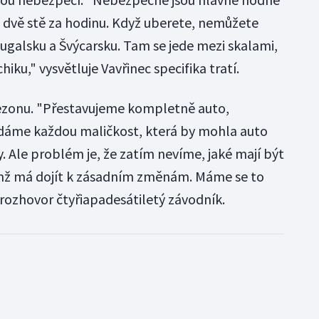
s dvě stě za hodinu. Když uberete, nemůžete
tugalsku a Švýcarsku. Tam se jede mezi skalami,
hiku," vysvětluje Vavřinec specifika tratí.
 sezonu. "Přestavujeme kompletně auto,
dáme každou maličkost, která by mohla auto
y. Ale problém je, že zatím nevíme, jaké mají být
ěmž má dojít k zásadním změnám. Máme se to
 rozhovor čtyřiapadesátiletý závodník.