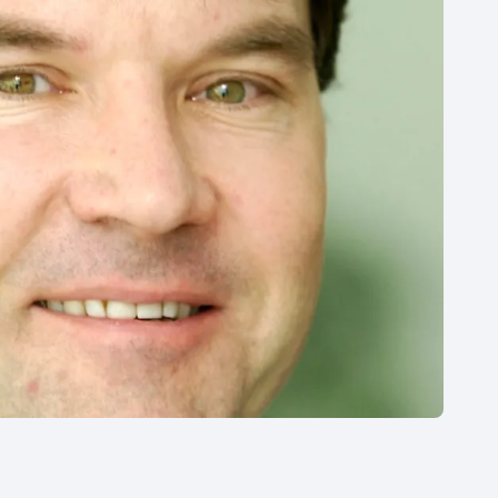
Moderní pětiboj
Triatlon
Motorsport
Veslování
Olympijské hry
Vodní slalom
Parasport
Volejbal
Plavání
Ostatní
Plážový volejbal