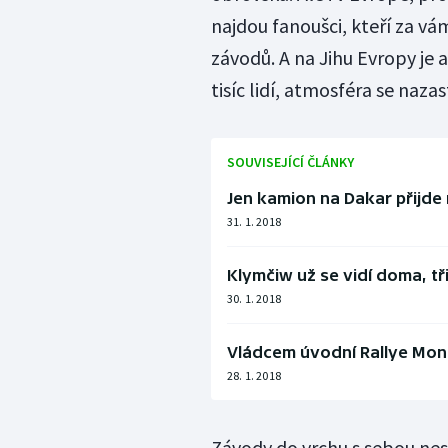
najdou fanoušci, kteří za vám
závodů. A na Jihu Evropy je
tisíc lidí, atmosféra se nazas
SOUVISEJÍCÍ ČLÁNKY
Jen kamion na Dakar přijde 
31. 1. 2018
Klymčiw už se vidí doma, tř
30. 1. 2018
Vládcem úvodní Rallye Mont
28. 1. 2018
Závody do vrchu s sebou ne