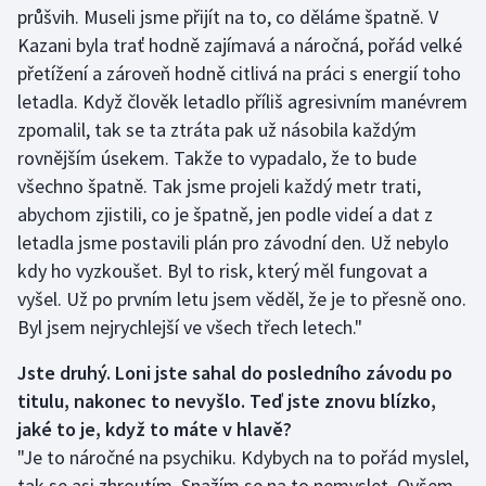
průšvih. Museli jsme přijít na to, co děláme špatně. V
Kazani byla trať hodně zajímavá a náročná, pořád velké
přetížení a zároveň hodně citlivá na práci s energií toho
letadla. Když člověk letadlo příliš agresivním manévrem
zpomalil, tak se ta ztráta pak už násobila každým
rovnějším úsekem. Takže to vypadalo, že to bude
všechno špatně. Tak jsme projeli každý metr trati,
abychom zjistili, co je špatně, jen podle videí a dat z
letadla jsme postavili plán pro závodní den. Už nebylo
kdy ho vyzkoušet. Byl to risk, který měl fungovat a
vyšel. Už po prvním letu jsem věděl, že je to přesně ono.
Byl jsem nejrychlejší ve všech třech letech."
Jste druhý. Loni jste sahal do posledního závodu po
titulu, nakonec to nevyšlo. Teď jste znovu blízko,
jaké to je, když to máte v hlavě?
"Je to náročné na psychiku. Kdybych na to pořád myslel,
tak se asi zhroutím. Snažím se na to nemyslet. Ovšem