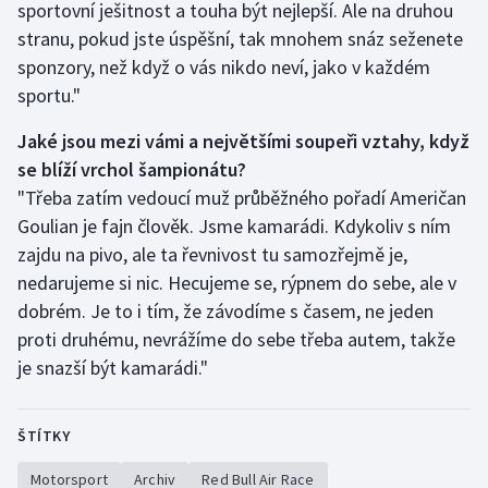
sportovní ješitnost a touha být nejlepší. Ale na druhou
stranu, pokud jste úspěšní, tak mnohem snáz seženete
sponzory, než když o vás nikdo neví, jako v každém
sportu."
Jaké jsou mezi vámi a největšími soupeři vztahy, když
se blíží vrchol šampionátu?
"Třeba zatím vedoucí muž průběžného pořadí Američan
Goulian je fajn člověk. Jsme kamarádi. Kdykoliv s ním
zajdu na pivo, ale ta řevnivost tu samozřejmě je,
nedarujeme si nic. Hecujeme se, rýpnem do sebe, ale v
dobrém. Je to i tím, že závodíme s časem, ne jeden
proti druhému, nevrážíme do sebe třeba autem, takže
je snazší být kamarádi."
ŠTÍTKY
Motorsport
Archiv
Red Bull Air Race