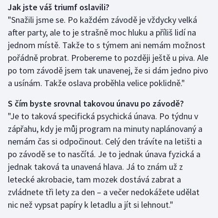
Jak jste váš triumf oslavili?
"Snažili jsme se. Po každém závodě je vždycky velká
Gymnastika
after party, ale to je strašně moc hluku a příliš lidí na
jednom místě. Takže to s týmem ani nemám možnost
Házená
pořádně probrat. Probereme to později ještě u piva. Ale
Jezdectví
po tom závodě jsem tak unavenej, že si dám jedno pivo
a usínám. Takže oslava proběhla velice poklidně."
Judo
S čím byste srovnal takovou únavu po závodě?
"Je to taková specifická psychická únava. Po týdnu v
Krasobruslení
zápřahu, kdy je můj program na minuty naplánovaný a
Lezení
nemám čas si odpočinout. Celý den trávíte na letišti a
po závodě se to nasčítá. Je to jednak únava fyzická a
Lyže a snowboard
jednak taková ta unavená hlava. Já to znám už z
letecké akrobacie, tam mozek dostává zabrat a
Moderní pětiboj
zvládnete tři lety za den – a večer nedokážete udělat
nic než vypsat papíry k letadlu a jít si lehnout."
Motorsport