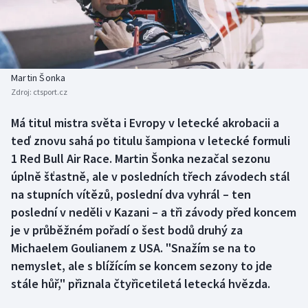
Baseball a softbal
Soutěže
Basketbal
Historické návraty
Biatlon
Aplikace ČT sport
Martin Šonka
Zdroj:
ctsport.cz
Boby a skeleton
AZ kvíz
Má titul mistra světa i Evropy v letecké akrobacii a
teď znovu sahá po titulu šampiona v letecké formuli
Box
1 Red Bull Air Race. Martin Šonka nezačal sezonu
Curling
úplně šťastně, ale v posledních třech závodech stál
na stupních vítězů, poslední dva vyhrál – ten
Dostihy
poslední v neděli v Kazani – a tři závody před koncem
je v průběžném pořadí o šest bodů druhý za
Florbal
Michaelem Goulianem z USA. "Snažím se na to
nemyslet, ale s blížícím se koncem sezony to jde
Futsal
stále hůř," přiznala čtyřicetiletá letecká hvězda.
Golf