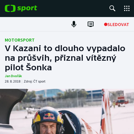
POPULÁRNÍ
SLEDOVAT
Fotbal
MOTORSPORT
V Kazani to dlouho vypadalo
Hokej
na průšvih, přiznal vítězný
pilot Šonka
Tenis
Jan Dvořák
Atletika
28. 8. 2018
|
Zdroj:
ČT sport
Cyklistika
DALŠÍ SPORTY
Americký fotbal
NEPŘEHLÉDNĚTE