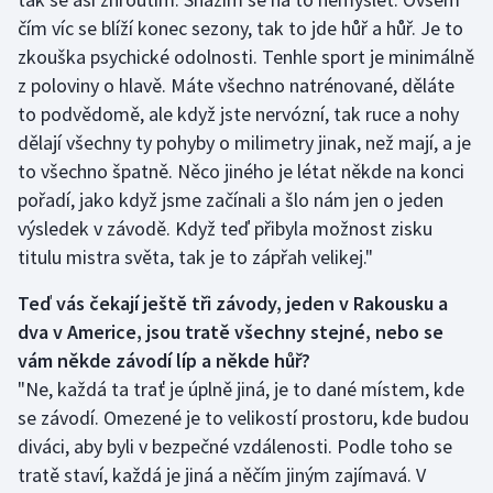
čím víc se blíží konec sezony, tak to jde hůř a hůř. Je to
zkouška psychické odolnosti. Tenhle sport je minimálně
z poloviny o hlavě. Máte všechno natrénované, děláte
to podvědomě, ale když jste nervózní, tak ruce a nohy
dělají všechny ty pohyby o milimetry jinak, než mají, a je
to všechno špatně. Něco jiného je létat někde na konci
pořadí, jako když jsme začínali a šlo nám jen o jeden
výsledek v závodě. Když teď přibyla možnost zisku
titulu mistra světa, tak je to zápřah velikej."
Teď vás čekají ještě tři závody, jeden v Rakousku a
dva v Americe, jsou tratě všechny stejné, nebo se
vám někde závodí líp a někde hůř?
"Ne, každá ta trať je úplně jiná, je to dané místem, kde
se závodí. Omezené je to velikostí prostoru, kde budou
diváci, aby byli v bezpečné vzdálenosti. Podle toho se
tratě staví, každá je jiná a něčím jiným zajímavá. V