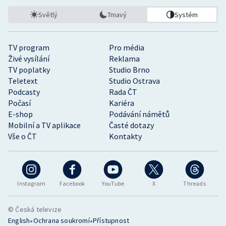
Světlý
Tmavý
Systém
TV program
Pro média
Živé vysílání
Reklama
TV poplatky
Studio Brno
Teletext
Studio Ostrava
Podcasty
Rada ČT
Počasí
Kariéra
E-shop
Podávání námětů
Mobilní a TV aplikace
Časté dotazy
Vše o ČT
Kontakty
Instagram
Facebook
YouTube
X
Threads
© Česká televize
•
•
English
Ochrana soukromí
Přístupnost