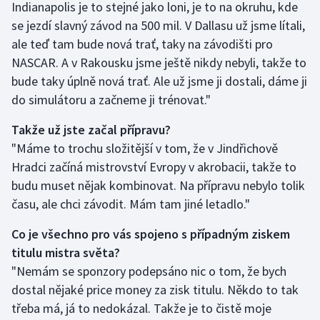
Indianapolis je to stejné jako loni, je to na okruhu, kde
se jezdí slavný závod na 500 mil. V Dallasu už jsme lítali,
ale teď tam bude nová trať, taky na závodišti pro
NASCAR. A v Rakousku jsme ještě nikdy nebyli, takže to
bude taky úplně nová trať. Ale už jsme ji dostali, dáme ji
do simulátoru a začneme ji trénovat."
Takže už jste začal přípravu?
"Máme to trochu složitější v tom, že v Jindřichově
Hradci začíná mistrovství Evropy v akrobacii, takže to
budu muset nějak kombinovat. Na přípravu nebylo tolik
času, ale chci závodit. Mám tam jiné letadlo."
Co je všechno pro vás spojeno s případným ziskem
titulu mistra světa?
"Nemám se sponzory podepsáno nic o tom, že bych
dostal nějaké price money za zisk titulu. Někdo to tak
třeba má, já to nedokázal. Takže je to čistě moje