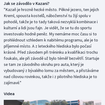
Jak se závodilo v Kazani?
Olympijské hry
"Kazaň je hrozně hezké město. Pěkné jezero, ten jejich
Kreml, spousta kostelů, náboženství tu žijí spolu v
Parasport
pohodě, takže je to tady taková nezvyklá kombinace i
kulturní a lidi jsou fajn. Je vidět, že se tu do sportu
Plavání
investovalo hodně peněz. My nemáme moc času si to
prohlédnout vzhledem k nabitému programu, ale je to
Plážový volejbal
příjemné místo. A z leteckého hlediska bylo počasí
krásné. Před závodem při tréninku a kvalifikaci trochu
Ragby
foukalo, ale při závodě už bylo téměř bezvětří. Startuje
Rychlobruslení
se tam ze závodního okruhu pro auta, který je
vybudovaný z bývalého lomu za městem, a přistáváme
Rychlostní kanoistika
nad cílovou rovinkou, takže i z pilotního hlediska je to
zajímavé."
Short track
Videa
Sportovní střelba