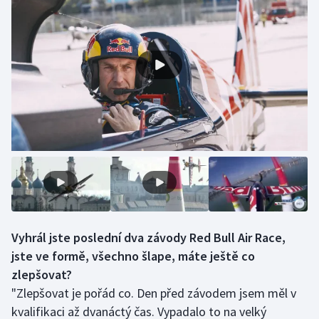
Stolní tenis
Triatlon
Veslování
Vodní slalom
Volejbal
Ostatní
Vyhrál jste poslední dva závody Red Bull Air Race,
jste ve formě, všechno šlape, máte ještě co
zlepšovat?
"Zlepšovat je pořád co. Den před závodem jsem měl v
kvalifikaci až dvanáctý čas. Vypadalo to na velký