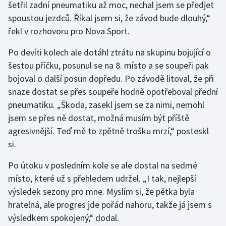
šetřil zadní pneumatiku až moc, nechal jsem se předjet
spoustou jezdců. Říkal jsem si, že závod bude dlouhý,“
Gymnastika
řekl v rozhovoru pro Nova Sport.
Házená
Po devíti kolech ale dotáhl ztrátu na skupinu bojující o
šestou příčku, posunul se na 8. místo a se soupeři pak
Jezdectví
bojoval o další posun dopředu. Po závodě litoval, že při
snaze dostat se přes soupeře hodně opotřeboval přední
Judo
pneumatiku. „Škoda, zasekl jsem se za nimi, nemohl
jsem se přes ně dostat, možná musím být příště
Krasobruslení
agresivnější. Teď mě to zpětně trošku mrzí,“ posteskl
si.
Lezení
Po útoku v posledním kole se ale dostal na sedmé
Lyže a snowboard
místo, které už s přehledem udržel. „I tak, nejlepší
výsledek sezony pro mne. Myslím si, že pětka byla
Moderní pětiboj
hratelná, ale progres jde pořád nahoru, takže já jsem s
výsledkem spokojený,“ dodal.
Motorsport