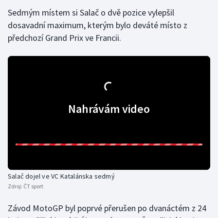
Sedmým místem si Salač o dvě pozice vylepšil
Olympijské hry
dosavadní maximum, kterým bylo deváté místo z
předchozí Grand Prix ve Francii.
Parasport
Plavání
Plážový volejbal
Nahrávám video
Ragby
Rychlobruslení
Rychlostní kanoistika
Salač dojel ve VC Katalánska sedmý
Short track
Zdroj:
ČT sport
Sportovní střelba
Závod MotoGP byl poprvé přerušen po dvanáctém z 24