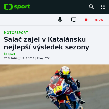
POPULÁRNÍ
SLEDOVAT
Fotbal
MOTORSPORT
Salač zajel v Katalánsku
Hokej
nejlepší výsledek sezony
Tenis
ČT sport
17. 5. 2026
17. 5. 2026
|
Zdroj:
ČTK
Atletika
Cyklistika
DALŠÍ SPORTY
Americký fotbal
NEPŘEHLÉDNĚTE