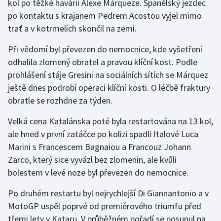
kol po těžké havárii Álexe Márqueze. Španělský jezdec
Stolní tenis
po kontaktu s krajanem Pedrem Acostou vyjel mimo
trať a v kotrmelích skončil na zemi.
Triatlon
Při vědomí byl převezen do nemocnice, kde vyšetření
Veslování
odhalila zlomený obratel a pravou klíční kost. Podle
prohlášení stáje Gresini na sociálních sítích se Márquez
Vodní slalom
ještě dnes podrobí operaci klíční kosti. O léčbě fraktury
obratle se rozhdne za týden.
Volejbal
Velká cena Katalánska poté byla restartována na 13 kol,
Ostatní
ale hned v první zatáčce po kolizi spadli Italové Luca
Marini s Francescem Bagnaiou a Francouz Johann
Zarco, který sice vyvázl bez zlomenin, ale kvůli
bolestem v levé noze byl převezen do nemocnice.
Po druhém restartu byl nejrychlejší Di Giannantonio a v
MotoGP uspěl poprvé od premiérového triumfu před
třemi lety v Kataru. V průběžném pořadí se posunul na