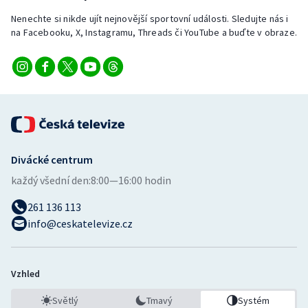
Nenechte si nikde ujít nejnovější sportovní události. Sledujte nás i
na Facebooku, X, Instagramu, Threads či YouTube a buďte v obraze.
Divácké centrum
každý všední den:
8:00—16:00 hodin
261 136 113
info@ceskatelevize.cz
Vzhled
Světlý
Tmavý
Systém