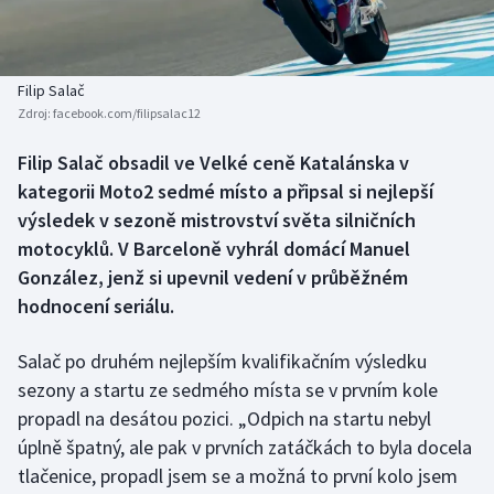
Baseball a softbal
Soutěže
Basketbal
Historické návraty
Filip Salač
Zdroj:
facebook.com/filipsalac12
Biatlon
Aplikace ČT sport
Filip Salač obsadil ve Velké ceně Katalánska v
Boby a skeleton
AZ kvíz
kategorii Moto2 sedmé místo a připsal si nejlepší
výsledek v sezoně mistrovství světa silničních
Box
motocyklů. V Barceloně vyhrál domácí Manuel
González, jenž si upevnil vedení v průběžném
Curling
hodnocení seriálu.
Dostihy
Salač po druhém nejlepším kvalifikačním výsledku
Florbal
sezony a startu ze sedmého místa se v prvním kole
propadl na desátou pozici. „Odpich na startu nebyl
Futsal
úplně špatný, ale pak v prvních zatáčkách to byla docela
tlačenice, propadl jsem se a možná to první kolo jsem
Golf