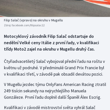
Baseball a softbal
Soutěže
Basketbal
Historické návraty
Filip Salač (vpravo) na okruhu v Mugellu
Zdroj:
facebook.com/filipsalac12
Biatlon
Aplikace ČT sport
Motocyklový závodník Filip Salač odstartuje do
Boby a skeleton
AZ kvíz
nedělní Velké ceny Itálie z první řady, v kvalifikaci
třídy Moto2 zajel na okruhu v Mugellu druhý čas.
Box
Čtyřiadvacetiletý Salač vybojoval přední řadu na roštu v
Curling
květnu už podruhé. V předminulé Grand Prix Francie byl
v kvalifikaci třetí, v závodě pak obsadil devátou pozici.
Dostihy
V Mugellu jezdec týmu OnlyFans American Racing ztratil
Florbal
249 tisícin sekundy na nejrychlejšího Manuela
Gonzáleze. První řadu doplnil další Španěl Álex Escrig.
Futsal
Kvalifikaci v závodě mistrovství světa vyhrál Salač
Golf