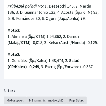
Stolní tenis
Průběžné pořadí MS:
1. Bezzecchi 148, 2. Martín
136, 3. Di Giannantonio 123, 4. Acosta (Šp./KTM) 93,
Triatlon
5. R. Fernández 80, 6. Ogura (Jap./Aprilia) 79.
Veslování
Moto3:
1. Almansa (Šp./KTM) 1:54,862, 2. Danish
Vodní slalom
(Malaj./KTM) -0,018, 3. Kelso (Austr./Honda) -0,125.
Volejbal
Moto2:
1. González (Šp./Kalex) 1:48,474,
Ostatní
2. Salač
(ČR/Kalex) -0,249
, 3. Escrig (Šp./Forward) -0,367.
ŠTÍTKY
Motorsport
MS silničních motocyklů
Filip Salač