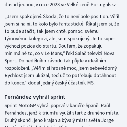
dosud jednou, v roce 2023 ve Velké ceně Portugalska.
Gymnastika
„Jsem spokojený. Škoda, že to není pole position. Věřil
jsem si na ni, to kolo bylo fantastické. Říkal jsem si, že
Házená
to bude stačit, tak jsem chtěl pomoci svému
týmovému kolegovi, ale jsem spokojený. Je to super
Jezdectví
výchozí pozice do startu. Doufám, že zopakuju
minimálně to, co v Le Mans,“ řekl Salač televizi Nova
Judo
Sport. Do nedělního závodu tak půjde v ideálním
rozpoložení. „Věřím si hrozně moc, jsem sebevědomý.
Krasobruslení
Rychlost jsem ukázal, teď už to potřebuju dotáhnout
Lezení
do konce,“ dodal jediný český účastník MS.
Lyže a snowboard
Fernández vyhrál sprint
Sprint MotoGP vyhrál poprvé v kariéře Španěl Raúl
Moderní pětiboj
Fernández, jenž k triumfu využil start z druhého místa.
Druhý skončil jeho krajan a bývalý mistr světa Jorge
Motorsport