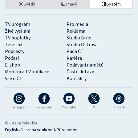
Světlý
Tmavý
Systém
TV program
Pro média
Živé vysílání
Reklama
TV poplatky
Studio Brno
Teletext
Studio Ostrava
Podcasty
Rada ČT
Počasí
Kariéra
E-shop
Podávání námětů
Mobilní a TV aplikace
Časté dotazy
Vše o ČT
Kontakty
Instagram
Facebook
YouTube
X
Threads
© Česká televize
•
•
English
Ochrana soukromí
Přístupnost