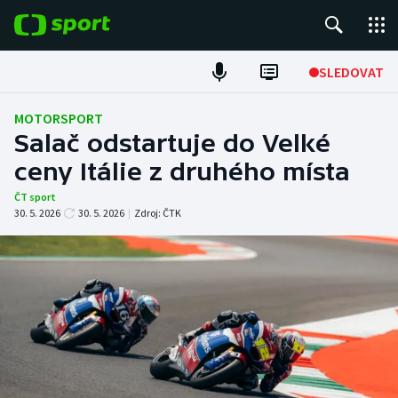
POPULÁRNÍ
SLEDOVAT
Fotbal
MOTORSPORT
Salač odstartuje do Velké
Hokej
ceny Itálie z druhého místa
Tenis
ČT sport
30. 5. 2026
30. 5. 2026
|
Zdroj:
ČTK
Atletika
Cyklistika
DALŠÍ SPORTY
Americký fotbal
NEPŘEHLÉDNĚTE