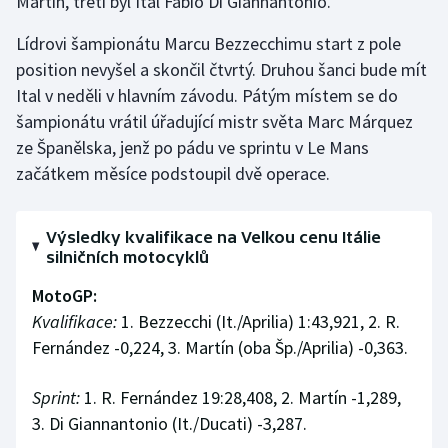
Martín, třetí byl Ital Fabio Di Giannantonio.
Olympijské hry
Lídrovi šampionátu Marcu Bezzecchimu start z pole
position nevyšel a skončil čtvrtý. Druhou šanci bude mít
Parasport
Ital v neděli v hlavním závodu. Pátým místem se do
šampionátu vrátil úřadující mistr světa Marc Márquez
Plavání
ze Španělska, jenž po pádu ve sprintu v Le Mans
začátkem měsíce podstoupil dvě operace.
Plážový volejbal
Ragby
Výsledky kvalifikace na Velkou cenu Itálie
silničních motocyklů
Rychlobruslení
MotoGP:
Rychlostní kanoistika
Kvalifikace:
1. Bezzecchi (It./Aprilia) 1:43,921, 2. R.
Fernández -0,224, 3. Martín (oba Šp./Aprilia) -0,363.
Short track
Sprint:
1. R. Fernández 19:28,408, 2. Martín -1,289,
Sportovní střelba
3. Di Giannantonio (It./Ducati) -3,287.