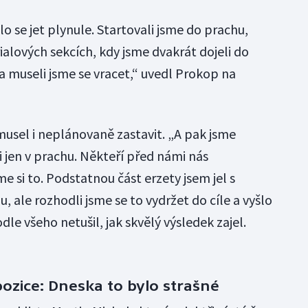
o se jet plynule. Startovali jsme do prachu,
ialových sekcích, kdy jsme dvakrát dojeli do
 a museli jsme se vracet,“ uvedl Prokop na
usel i neplánovaně zastavit. „A pak jsme
i jen v prachu. Někteří před námi nás
me si to. Podstatnou část erzety jsem jel s
ale rozhodli jsme se to vydržet do cíle a vyšlo
le všeho netušil, jak skvělý výsledek zajel.
ozice: Dneska to bylo strašné