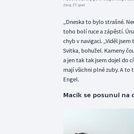
Zdroj:
ČT sport
„Dneska to bylo strašné. N
toho bolí ruce a zápěstí. Únav
chyb v navigaci. „Viděl jse
Svitka, bohužel. Kameny čou
a jen tak tak jsem dojel do c
mají všichni plné zuby. A t
Engel.
Macík se posunul na 