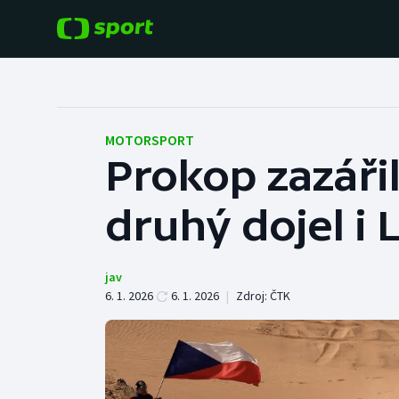
POPULÁRNÍ
DALŠÍ SPORTY
Fotbal
Americký fotbal
MOTORSPORT
Prokop zazáři
Hokej
Baseball a softbal
druhý dojel i 
Tenis
Basketbal
Atletika
Biatlon
jav
6. 1. 2026
6. 1. 2026
|
Zdroj:
ČTK
Cyklistika
Boby a skeleton
Box