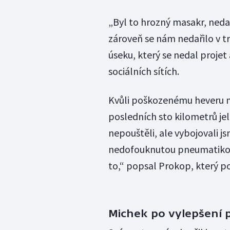
„Byl to hrozný masakr, nedal
zároveň se nám nedařilo v tr
úseku, který se nedal projet
sociálních sítích.
Kvůli poškozenému heveru m
posledních sto kilometrů jel
nepouštěli, ale vybojovali js
nedofouknutou pneumatikou, 
to,“ popsal Prokop, který pod
Michek po vylepšení p