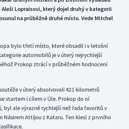
 i Aleši Lopraisovi, který dojel druhý v kategorii
osunul na průběžně druhé místo. Vede Mitchel
bylo třetí místo, které obsadil i v letošní
tegorie automobilů je v úterý nejrychlejší
 něhož Prokop ztrácí v průběžném hodnocení
 soutěže v úterý absolvovali 421 kilometrů
e startem i cílem v Úle. Prokop do ní
 byl ale výrazně rychlejší než řada favoritů v
 Násirem Attíjou z Kataru. Ten klesl z prvního
asifikace.