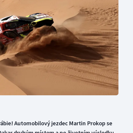
Moderní pětiboj
Triatlon
Motorsport
Veslování
Olympijské hry
Vodní slalom
Parasport
Volejbal
Plavání
Ostatní
Plážový volejbal
rábie! Automobilový jezdec Martin Prokop se
e Dakar druhým místem a po životním výsledku