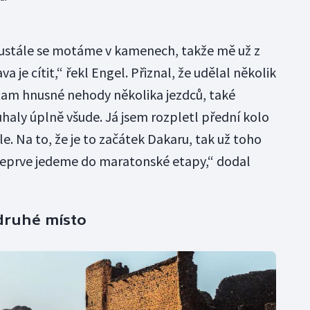
eustále se motáme v kamenech, takže mě už z
a je cítit,“ řekl Engel. Přiznal, že udělal několik
m tam hnusné nehody několika jezdců, také
haly úplně všude. Já jsem rozpletl přední kolo
íle. Na to, že je to začátek Dakaru, tak už toho
o teprve jedeme do maratonské etapy,“ dodal
druhé místo