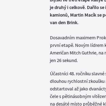
je druhý i celkově. Dařilo se
kamionů, Martin Macík se p
van den Brink.
Dosavadním maximem Prokopa 
první etapě. Novým lídrem ka
Američan Mitch Guthrie, na
jen 26 sekund.
Účastníci 48. ročníku slavné
dlouhou rychlostní zkoušku s
odstartoval až jako dvanáctý,
čele s pětinásobným vítězem
na desáté místo průběžné kl