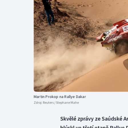
Curling
Dostihy
Florbal
Futsal
Golf
Gymnastika
Martin Prokop na Rallye Dakar
Zdroj:
Reuters / Stephane Mahe
Skvělé zprávy ze Saúdské A
blýskl ve třetí etapě Rally