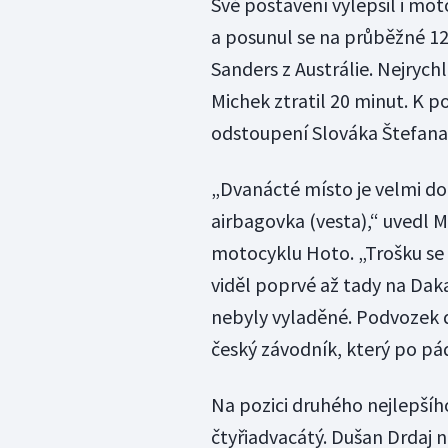
Své postavení vylepšil i moto
a posunul se na průběžné 12.
Sanders z Austrálie. Nejrych
Michek ztratil 20 minut. K
odstoupení Slováka Štefana 
„Dvanácté místo je velmi do
airbagovka (vesta),“ uvedl M
motocyklu Hoto. „Trošku se
viděl poprvé až tady na Dakar
nebyly vyladěné. Podvozek dě
český závodník, který po pá
Na pozici druhého nejlepšího
čtyřiadvacátý. Dušan Drdaj na