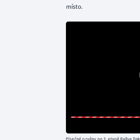
místo.
Písečné ozvěny po 3. etapě Rallye Dak