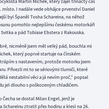
cyklista Martin Michek, který zajel třináctý čas
 místo. I nadále vede obhájce prvenství Daniel
lejší byl Španěl Tosha Schareina, na něhož
 posunu pomohlo nejlepšímu českému motorkáři
Svitka a pád Tobiase Ebstera z Rakouska.
bré, nicméně jsem měl velký pád, bouchla mi
ichek, který poprvé startuje na čínském
 trápím s nastavením, protože motorku jsem
u. Přivezli mi to se sériovými tlumiči, které
lá nestabilní věci a já nevím proč,“ popsal
du jel dlouho s poškozeným chladičem.
 Čecha se dostal Milan Engel, jenž je
 Schareinu ztratil přes hodinu a klesl na 26.