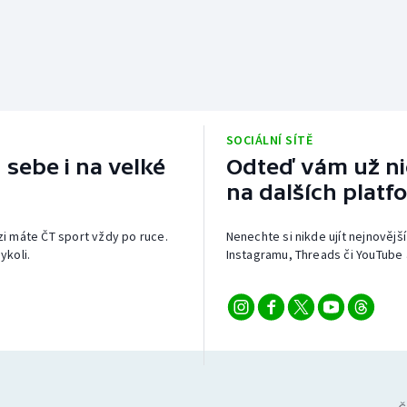
SOCIÁLNÍ SÍTĚ
 sebe i na velké
Odteď vám už nic
na dalších platf
izi máte ČT sport vždy po ruce.
Nenechte si nikde ujít nejnovější
ykoli.
Instagramu, Threads či YouTube 