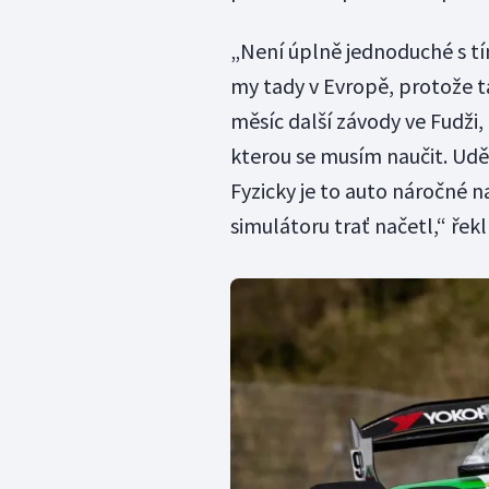
„Není úplně jednoduché s tí
my tady v Evropě, protože 
měsíc další závody ve Fudži, 
kterou se musím naučit. Uděl
Fyzicky je to auto náročné na
simulátoru trať načetl,“ řekl