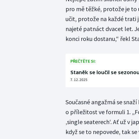
pro mě těžké, protože je to
učit, protože na každé trat
najeté patnáct dvacet let. J
konci roku dostanu,“ řekl St
PŘEČTĚTE SI:
Staněk se loučil se sezonou
7. 12. 2025
Současné angažmá se snaží b
o příležitost ve formuli 1. 
‚single seaterech‘. Ať už v 
když se to nepovede, tak se 