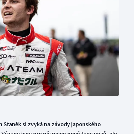
Moderní pětiboj
Triatlon
Motorsport
Veslování
Olympijské hry
Vodní slalom
Parasport
Volejbal
Plavání
Ostatní
Plážový volejbal
 Staněk si zvyká na závody japonského
Výzvou jsou pro něj nejen nové typy vozů, ale