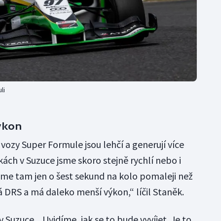
li
výkon
e vozy Super Formule jsou lehčí a generují více
kách v Suzuce jsme skoro stejně rychlí nebo i
deme tam jen o šest sekund na kolo pomaleji než
 DRS a má daleko menší výkon,“ líčil Staněk.
 Suzuce. „Uvidíme, jak se to bude vyvíjet. Je to