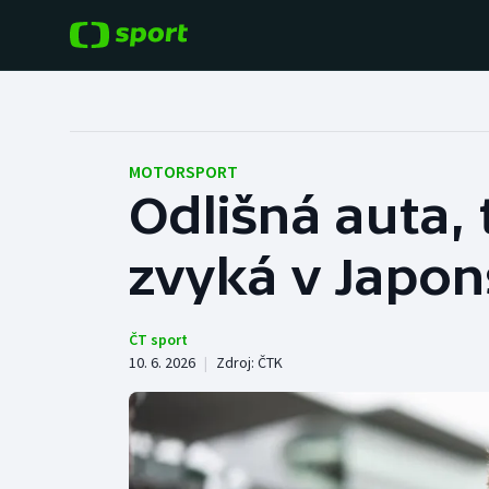
POPULÁRNÍ
DALŠÍ SPORTY
Fotbal
Americký fotbal
MOTORSPORT
Odlišná auta, t
Hokej
Baseball a softbal
zvyká v Japons
Tenis
Basketbal
Atletika
Biatlon
ČT sport
10. 6. 2026
|
Zdroj:
ČTK
Cyklistika
Boby a skeleton
Box