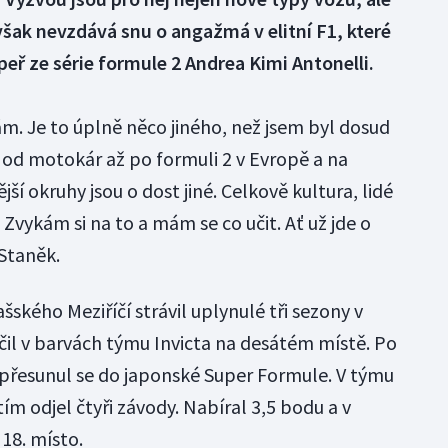
však nevzdává snu o angažmá v elitní F1, které
peř ze série formule 2 Andrea Kimi Antonelli.
m. Je to úplně něco jiného, než jsem byl dosud
l od motokár až po formuli 2 v Evropě a na
ší okruhy jsou o dost jiné. Celkově kultura, lidé
. Zvykám si na to a mám se co učit. Ať už jde o
 Staněk.
šského Meziříčí strávil uplynulé tři sezony v
nčil v barvách týmu Invicta na desátém místě. Po
přesunul se do japonské Super Formule. V týmu
m odjel čtyři závody. Nabíral 3,5 bodu a v
18. místo.