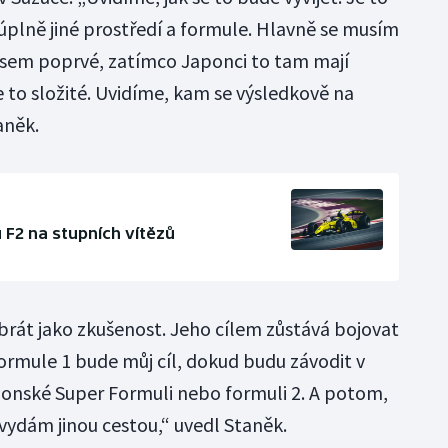
 úplně jiné prostředí a formule. Hlavně se musím
i jsem poprvé, zatímco Japonci to tam mají
e to složité. Uvidíme, kam se výsledkově na
aněk.
 F2 na stupních vítězů
rát jako zkušenost. Jeho cílem zůstává bojovat
„Formule 1 bude můj cíl, dokud budu závodit v
japonské Super Formuli nebo formuli 2. A potom,
vydám jinou cestou,“ uvedl Staněk.