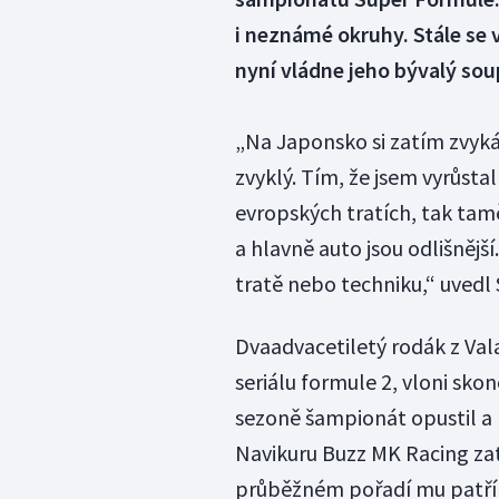
i neznámé okruhy. Stále se 
nyní vládne jeho bývalý sou
„Na Japonsko si zatím zvyká
zvyklý. Tím, že jsem vyrůsta
evropských tratích, tak taměj
a hlavně auto jsou odlišnější
tratě nebo techniku,“ uvedl
Dvaadvacetiletý rodák z Vala
seriálu formule 2, vloni sko
sezoně šampionát opustil a 
Navikuru Buzz MK Racing zatí
průběžném pořadí mu patří 