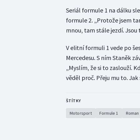
Seriál formule 1 na dálku sl
formule 2. „Protože jsem tam
mnou, tam stále jezdí. Jsou t
V elitní formuli 1 vede po š
Mercedesu. S ním Staněk záv
„Myslím, že si to zaslouží. 
věděl proč. Přeju mu to. Jak 
ŠTÍTKY
Motorsport
Formule 1
Roman 