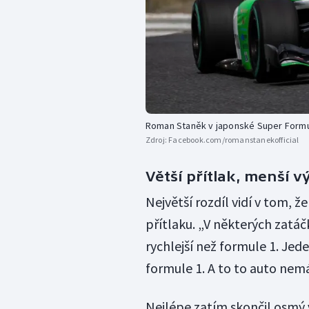
Roman Staněk v japonské Super Formu
Zdroj:
Facebook.com/romanstanekofficial
Větší přítlak, menší 
Největší rozdíl vidí v tom, ž
přítlaku. „V některých zatáč
rychlejší než formule 1. Je
formule 1. A to to auto nemá
Nejlépe zatím skončil osmý v