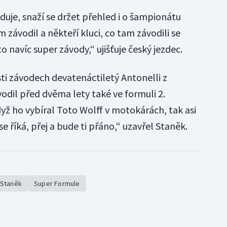
eduje, snaží se držet přehled i o šampionátu
 závodil a někteří kluci, co tam závodili se
o navíc super závody,“ ujišťuje český jezdec.
esti závodech devatenáctiletý Antonelli z
odil před dvěma lety také ve formuli 2.
Když ho vybíral Toto Wolff v motokárách, tak asi
se říká, přej a bude ti přáno,“ uzavřel Staněk.
Staněk
Super Formule