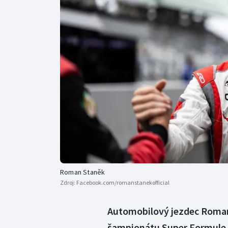
Curling
Dostihy
Florbal
Futsal
Golf
Gymnastika
Roman Staněk
Zdroj:
Facebook.com/romanstanekofficial
Automobilový jezdec Roman
šampionátu Super Formule. 