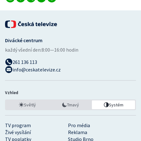
Divácké centrum
každý všední den:
8:00—16:00 hodin
261 136 113
info@ceskatelevize.cz
Vzhled
Světlý
Tmavý
Systém
TV program
Pro média
Živé vysílání
Reklama
TV poplatky
Studio Brno