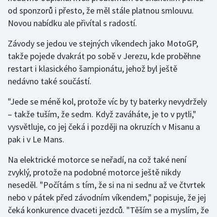
od sponzorů i přesto, že měl stále platnou smlouvu.
Olympijské hry
Novou nabídku ale přivítal s radostí.
Parasport
Závody se jedou ve stejných víkendech jako MotoGP,
takže pojede dvakrát po sobě v Jerezu, kde proběhne
Plavání
restart i klasického šampionátu, jehož byl ještě
nedávno také součástí.
Plážový volejbal
"Jede se méně kol, protože víc by ty baterky nevydržely
Ragby
– takže tuším, že sedm. Když zaváháte, je to v pytli,"
vysvětluje, co jej čeká i později na okruzích v Misanu a
Rychlobruslení
pak i v Le Mans.
Rychlostní kanoistika
Na elektrické motorce se neřadí, na což také není
zvyklý, protože na podobné motorce ještě nikdy
Short track
neseděl. "Počítám s tím, že si na ni sednu až ve čtvrtek
nebo v pátek před závodním víkendem," popisuje, že jej
Sportovní střelba
čeká konkurence dvaceti jezdců. "Těším se a myslím, že