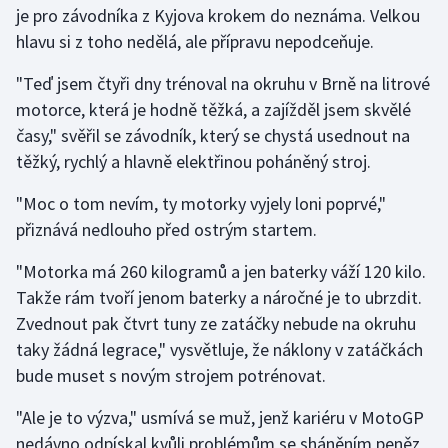
je pro závodníka z Kyjova krokem do neznáma. Velkou
hlavu si z toho nedělá, ale přípravu nepodceňuje.
Gymnastika
"Teď jsem čtyři dny trénoval na okruhu v Brně na litrové
Házená
motorce, která je hodně těžká, a zajížděl jsem skvělé
časy," svěřil se závodník, který se chystá usednout na
Jezdectví
těžký, rychlý a hlavně elektřinou poháněný stroj.
Judo
"Moc o tom nevím, ty motorky vyjely loni poprvé,"
přiznává nedlouho před ostrým startem.
Krasobruslení
"Motorka má 260 kilogramů a jen baterky váží 120 kilo.
Lezení
Takže rám tvoří jenom baterky a náročné je to ubrzdit.
Zvednout pak čtvrt tuny ze zatáčky nebude na okruhu
Lyže a snowboard
taky žádná legrace," vysvětluje, že náklony v zatáčkách
bude muset s novým strojem potrénovat.
Moderní pětiboj
"Ale je to výzva," usmívá se muž, jenž kariéru v MotoGP
Motorsport
nedávno odpískal kvůli problémům se sháněním peněz