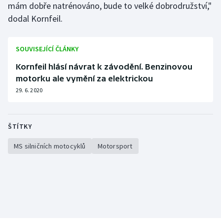
mám dobře natrénováno, bude to velké dobrodružství,"
Stolní tenis
dodal Kornfeil.
Triatlon
SOUVISEJÍCÍ ČLÁNKY
Veslování
Kornfeil hlásí návrat k závodění. Benzinovou
Vodní slalom
motorku ale vymění za elektrickou
29. 6. 2020
Volejbal
Ostatní
ŠTÍTKY
MS silničních motocyklů
Motorsport