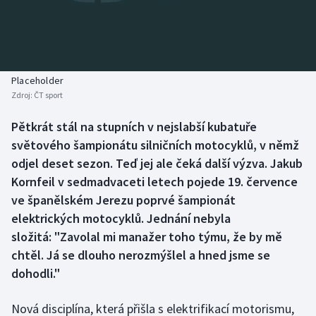
Baseball a softbal
Soutěže
Basketbal
Historické návraty
Biatlon
Aplikace ČT sport
Placeholder
Zdroj:
ČT sport
Boby a skeleton
AZ kvíz
Pětkrát stál na stupních v nejslabší kubatuře
světového šampionátu silničních motocyklů, v němž
Box
odjel deset sezon. Teď jej ale čeká další výzva. Jakub
Curling
Kornfeil v sedmadvaceti letech pojede 19. července
ve španělském Jerezu poprvé šampionát
Dostihy
elektrických motocyklů. Jednání nebyla
složitá: "Zavolal mi manažer toho týmu, že by mě
Florbal
chtěl. Já se dlouho nerozmýšlel a hned jsme se
dohodli."
Futsal
Nová disciplína, která přišla s elektrifikací motorismu,
Golf