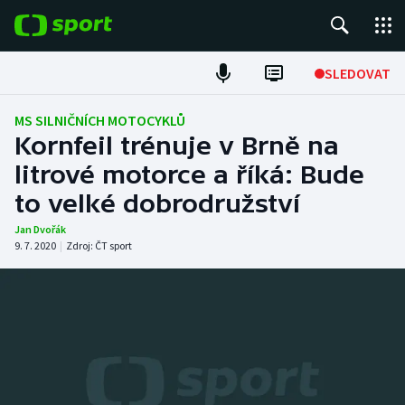
POPULÁRNÍ
SLEDOVAT
Fotbal
MS SILNIČNÍCH MOTOCYKLŮ
Kornfeil trénuje v Brně na
Hokej
litrové motorce a říká: Bude
to velké dobrodružství
Tenis
Jan Dvořák
Atletika
9. 7. 2020
|
Zdroj:
ČT sport
Cyklistika
DALŠÍ SPORTY
Americký fotbal
NEPŘEHLÉDNĚTE