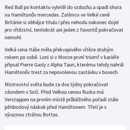
Red Bull po kontaktu vyletěl do vzduchu a spadl shora
na Hamiltonův mercedes. Zatímco ve Velké ceně
Británie si obhájce titulu i přes nehodu nakonec dojel
pro vítězství, tentokrát ani jeden z favoritů pokračovat
nemohl.
Velká cena Itálie měla překvapivého vítěze druhým
rokem po sobě. Loni si v Monze první triumf v kariéře
připsal Pierre Gasly z Alpha Tauri, kterému tehdy nahrál
Hamiltonův trest za nepovolenou zastávku v boxech.
Mistrovství světa bude za dva týdny pokračovat
závodem v Soči. Před Velkou cenou Ruska má
Verstappen na prvním místě průběžného pořadí stále
pětibodový náskok před Hamiltonem. Třetí je s
výraznou ztrátou Bottas.