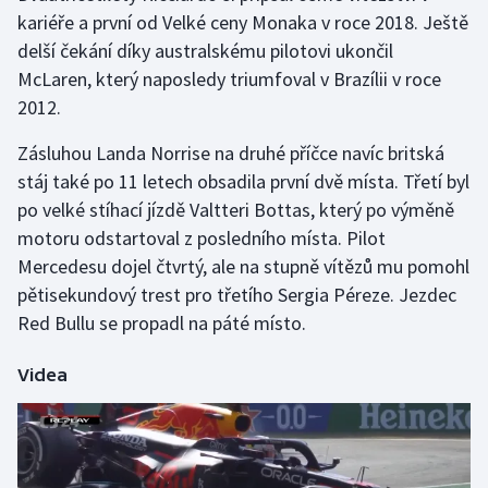
kariéře a první od Velké ceny Monaka v roce 2018. Ještě
delší čekání díky australskému pilotovi ukončil
Gymnastika
McLaren, který naposledy triumfoval v Brazílii v roce
Házená
2012.
Zásluhou Landa Norrise na druhé příčce navíc britská
Jezdectví
stáj také po 11 letech obsadila první dvě místa. Třetí byl
Judo
po velké stíhací jízdě Valtteri Bottas, který po výměně
motoru odstartoval z posledního místa. Pilot
Krasobruslení
Mercedesu dojel čtvrtý, ale na stupně vítězů mu pomohl
pětisekundový trest pro třetího Sergia Péreze. Jezdec
Lezení
Red Bullu se propadl na páté místo.
Lyže a snowboard
Videa
Moderní pětiboj
Motorsport