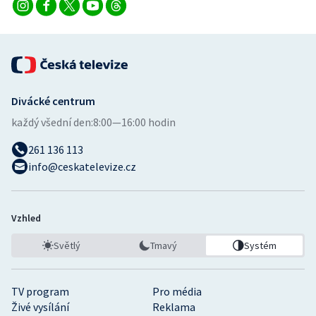
Divácké centrum
každý všední den:
8:00—16:00 hodin
261 136 113
info@ceskatelevize.cz
Vzhled
Světlý
Tmavý
Systém
TV program
Pro média
Živé vysílání
Reklama