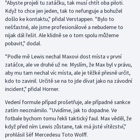
"Abyste projeli tu zatáčku, tak musí chtít oba piloti.
Když to chce jen jeden, tak to nefunguje a bohužel
došlo ke kontaktu," přidal Verstappen. "Bylo to
nešťastné, ale jsme profesionálové a nebudeme to
nijak dál řešit. Ale klidně se o tom spolu můžeme
pobavit," dodal.
"Podle mě Lewis nechal Maxovi dost místa v první
zatáčce, ale ve druhé už ne. Myslím, že Max byl v právu,
aby mu tam nechal víc místa, ale je těžké přesně určit,
kdo to zavinil. Určitě se na to jde dívat jako na závodní
incident," přidal Horner.
Vedení formule případ prošetřuje, ale případné sankce
zatím neoznámilo. "Uvidíme, jak to dopadne. Ve
fotbale bychom tomu řekli taktický faul. Max věděl, že
když před ním Lewis zůstane, tak má jisté vítězství,"
prohlásil šéf Mercedesu Toto Wolff.