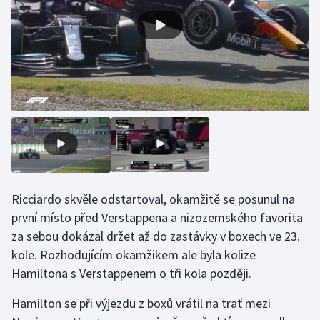
Olympijské hry
Parasport
Plavání
Plážový volejbal
Ragby
Rychlobruslení
Ricciardo skvěle odstartoval, okamžitě se posunul na
první místo před Verstappena a nizozemského favorita
Rychlostní kanoistika
za sebou dokázal držet až do zastávky v boxech ve 23.
kole. Rozhodujícím okamžikem ale byla kolize
Short track
Hamiltona s Verstappenem o tři kola později.
Sportovní střelba
Hamilton se při výjezdu z boxů vrátil na trať mezi