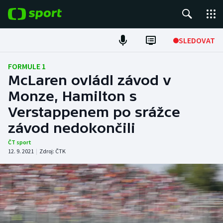
POPULÁRNÍ
SLEDOVAT
Fotbal
FORMULE 1
McLaren ovládl závod v
Hokej
Monze, Hamilton s
Verstappenem po srážce
Tenis
závod nedokončili
Atletika
ČT sport
12. 9. 2021
|
Zdroj:
ČTK
Cyklistika
DALŠÍ SPORTY
Americký fotbal
NEPŘEHLÉDNĚTE