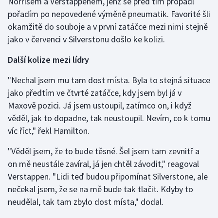
Norrisem a Verstappenem, jenž se před tím propadl
Stolní tenis
pořadím po nepovedené výměně pneumatik. Favorité šli
okamžitě do souboje a v první zatáčce mezi nimi stejně
Triatlon
jako v červenci v Silverstonu došlo ke kolizi.
Veslování
Další kolize mezi lídry
Vodní slalom
"Nechal jsem mu tam dost místa. Byla to stejná situace
jako předtím ve čtvrté zatáčce, kdy jsem byl já v
Volejbal
Maxově pozici. Já jsem ustoupil, zatímco on, i když
věděl, jak to dopadne, tak neustoupil. Nevím, co k tomu
Ostatní
víc říct," řekl Hamilton.
"Věděl jsem, že to bude těsné. Šel jsem tam zevnitř a
on mě neustále zavíral, já jen chtěl závodit," reagoval
Verstappen. "Lidi teď budou připomínat Silverstone, ale
nečekal jsem, že se na mě bude tak tlačit. Kdyby to
neudělal, tak tam zbylo dost místa," dodal.