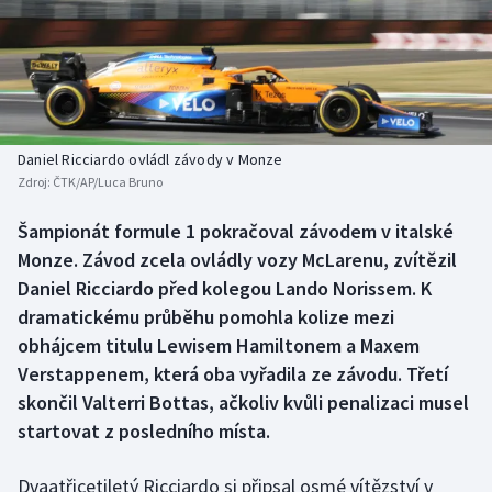
Baseball a softbal
Soutěže
Basketbal
Historické návraty
Biatlon
Aplikace ČT sport
Daniel Ricciardo ovládl závody v Monze
Boby a skeleton
AZ kvíz
Zdroj:
ČTK/AP/Luca Bruno
Box
Šampionát formule 1 pokračoval závodem v italské
Monze. Závod zcela ovládly vozy McLarenu, zvítězil
Curling
Daniel Ricciardo před kolegou Lando Norissem. K
dramatickému průběhu pomohla kolize mezi
Dostihy
obhájcem titulu Lewisem Hamiltonem a Maxem
Verstappenem, která oba vyřadila ze závodu. Třetí
Florbal
skončil Valterri Bottas, ačkoliv kvůli penalizaci musel
startovat z posledního místa.
Futsal
Dvaatřicetiletý Ricciardo si připsal osmé vítězství v
Golf