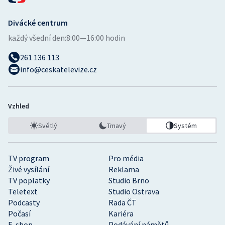
Divácké centrum
každý všední den:
8:00—16:00 hodin
261 136 113
info@ceskatelevize.cz
Vzhled
Světlý
Tmavý
Systém
TV program
Pro média
Živé vysílání
Reklama
TV poplatky
Studio Brno
Teletext
Studio Ostrava
Podcasty
Rada ČT
Počasí
Kariéra
E-shop
Podávání námětů