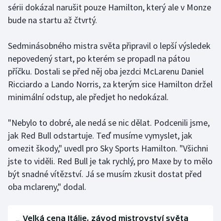
sérii dokázal narušit pouze Hamilton, který ale v Monze
Stolní tenis
bude na startu až čtvrtý.
Triatlon
Sedminásobného mistra světa připravil o lepší výsledek
Veslování
nepovedený start, po kterém se propadl na pátou
příčku. Dostali se před něj oba jezdci McLarenu Daniel
Vodní slalom
Ricciardo a Lando Norris, za kterým sice Hamilton držel
minimální odstup, ale předjet ho nedokázal.
Volejbal
"Nebylo to dobré, ale nedá se nic dělat. Podcenili jsme,
Ostatní
jak Red Bull odstartuje. Teď musíme vymyslet, jak
omezit škody," uvedl pro Sky Sports Hamilton. "Všichni
jste to viděli. Red Bull je tak rychlý, pro Maxe by to mělo
být snadné vítězství. Já se musím zkusit dostat před
oba mclareny," dodal.
Velká cena Itálie, závod mistrovství světa