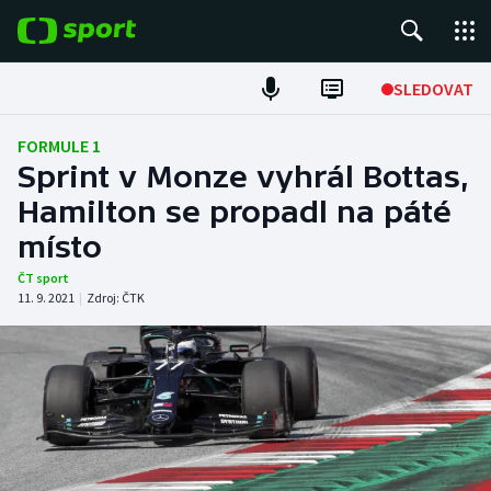
POPULÁRNÍ
SLEDOVAT
Fotbal
FORMULE 1
Sprint v Monze vyhrál Bottas,
Hokej
Hamilton se propadl na páté
místo
Tenis
ČT sport
Atletika
11. 9. 2021
|
Zdroj:
ČTK
Cyklistika
DALŠÍ SPORTY
Americký fotbal
NEPŘEHLÉDNĚTE