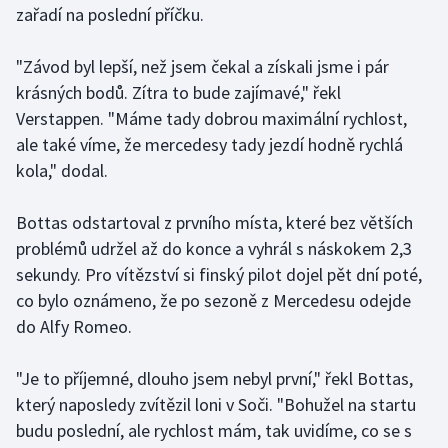
zařadí na poslední příčku.
Gymnastika
"Závod byl lepší, než jsem čekal a získali jsme i pár
krásných bodů. Zítra to bude zajímavé," řekl
Házená
Verstappen. "Máme tady dobrou maximální rychlost,
Jezdectví
ale také víme, že mercedesy tady jezdí hodně rychlá
kola," dodal.
Judo
Bottas odstartoval z prvního místa, které bez větších
Krasobruslení
problémů udržel až do konce a vyhrál s náskokem 2,3
sekundy. Pro vítězství si finský pilot dojel pět dní poté,
Lezení
co bylo oznámeno, že po sezoně z Mercedesu odejde
do Alfy Romeo.
Lyže a snowboard
"Je to příjemné, dlouho jsem nebyl první," řekl Bottas,
Moderní pětiboj
který naposledy zvítězil loni v Soči. "Bohužel na startu
budu poslední, ale rychlost mám, tak uvidíme, co se s
Motorsport