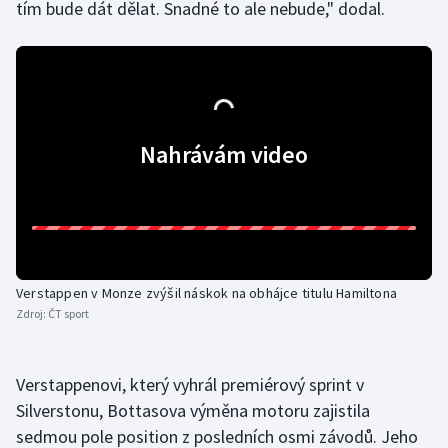
tím bude dát dělat. Snadné to ale nebude," dodal.
Olympijské hry
Parasport
Plavání
Nahrávám video
Plážový volejbal
Ragby
Rychlobruslení
Verstappen v Monze zvýšil náskok na obhájce titulu Hamiltona
Zdroj:
ČT sport
Rychlostní kanoistika
Short track
Verstappenovi, který vyhrál premiérový sprint v
Silverstonu, Bottasova výměna motoru zajistila
Sportovní střelba
sedmou pole position z posledních osmi závodů. Jeho