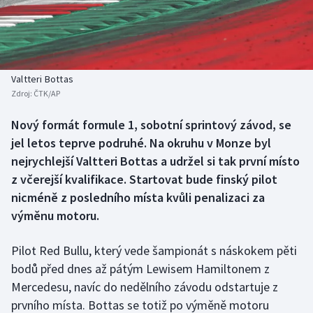
Baseball a softbal
Soutěže
Basketbal
Historické návraty
Biatlon
Aplikace ČT sport
Valtteri Bottas
Zdroj:
ČTK/AP
Boby a skeleton
AZ kvíz
Nový formát formule 1, sobotní sprintový závod, se
jel letos teprve podruhé. Na okruhu v Monze byl
Box
nejrychlejší Valtteri Bottas a udržel si tak první místo
Curling
z včerejší kvalifikace. Startovat bude finský pilot
nicméně z posledního místa kvůli penalizaci za
Dostihy
výměnu motoru.
Florbal
Pilot Red Bullu, který vede šampionát s náskokem pěti
bodů před dnes až pátým Lewisem Hamiltonem z
Futsal
Mercedesu, navíc do nedělního závodu odstartuje z
prvního místa. Bottas se totiž po výměně motoru
Golf