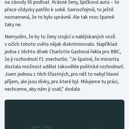
na závody šli podívat. Krásné ženy, špičková auta – to
Stolní tenis
přece vždycky patřilo k sobě. Samozřejmě, to ještě
neznamená, že to bylo správně. Ale tak moc špatně
Triatlon
taky ne.
Veslování
Nemyslím, že by to ženy stojící u nablýskaných vozů
v očích tohoto světa nějak diskriminovalo. Například
Vodní slalom
jedna z těchto dívek Charlotte Gashová řekla pro BBC,
že ji rozhodnutí F1 znechutilo. "Je špatné, že minorita
Volejbal
dostala možnost udělat takovéhle politické rozhodnutí.
Ostatní
Jsem jednou z těch šťastných, pro něž to nebyl hlavní
příjem, ale jsou dívky, pro které byl. Milujeme tu práci,
nechceme, aby nám ji vzali," dodala.