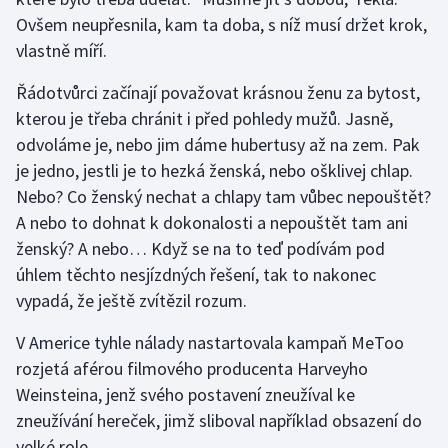
Ovšem neupřesnila, kam ta doba, s níž musí držet krok,
Gymnastika
vlastně míří.
Řádotvůrci začínají považovat krásnou ženu za bytost,
Házená
kterou je třeba chránit i před pohledy mužů. Jasně,
Jezdectví
odvoláme je, nebo jim dáme hubertusy až na zem. Pak
je jedno, jestli je to hezká ženská, nebo ošklivej chlap.
Judo
Nebo? Co ženský nechat a chlapy tam vůbec nepouštět?
A nebo to dohnat k dokonalosti a nepouštět tam ani
Krasobruslení
ženský? A nebo… Když se na to teď podívám pod
úhlem těchto nesjízdných řešení, tak to nakonec
Lezení
vypadá, že ještě zvítězil rozum.
Lyže a snowboard
V Americe tyhle nálady nastartovala kampaň MeToo
rozjetá aférou filmového producenta Harveyho
Moderní pětiboj
Weinsteina, jenž svého postavení zneužíval ke
zneužívání hereček, jimž sliboval například obsazení do
Motorsport
velké role.