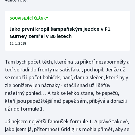
Olympijské hry
SOUVISEJÍCÍ ČLÁNKY
Parasport
Jako první kropil šampaňským jezdce v F1.
Gurney zemřel v 86 letech
Plavání
15. 1. 2018
Plážový volejbal
Tam bych počet těch, které na ta příkoří nezapomněly a
Ragby
teď se řadí do fronty na satisfakci, pochopil. Jenže už
se množí i počet babiček, paní, dam a slečen, které byly
Rychlobruslení
zle poníženy jen náznaky - stačil snad už i šéfův
nešetrný pohled… A tak se lehko stane, že papežů,
Rychlostní kanoistika
kteří jsou papežštější než papež sám, přibývá a dorazili
už i do formule 1.
Short track
Já nejsem největší fanoušek formule 1. A právě takové,
Sportovní střelba
jako jsem já, přítomnost Grid girls mohla přimět, aby se