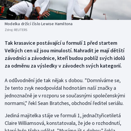
Baseball a softbal
Soutěže
Basketbal
Historické návraty
Modelka držící číslo Lewise Hamiltona
Zdroj:
REUTERS
Biatlon
Aplikace ČT sport
Tak krasavice postávající u formulí 1 před startem
Boby a skeleton
AZ kvíz
Velkých cen už jsou minulostí. Nahradit je mají dětští
závodníci a závodnice, kteří budou poblíž svých idolů
Box
za odměnu za výsledky v závodech svých kategorií.
Curling
A odůvodnění jde tak nějak s dobou. "Domníváme se,
že tento zvyk neodpovídal hodnotám naší značky a
Dostihy
jednoznačně je v rozporu se současnými společenskými
Florbal
normami," řekl Sean Bratches, obchodní ředitel seriálu.
Jediná majitelka stáje ve formuli 1, jednačtyřicetiletá
Futsal
Claire Williamsová, konstatovala, že jde o rozhodnutí,
které bylo třeba udělat. "Musíme jít s dobou," řekla.
Golf