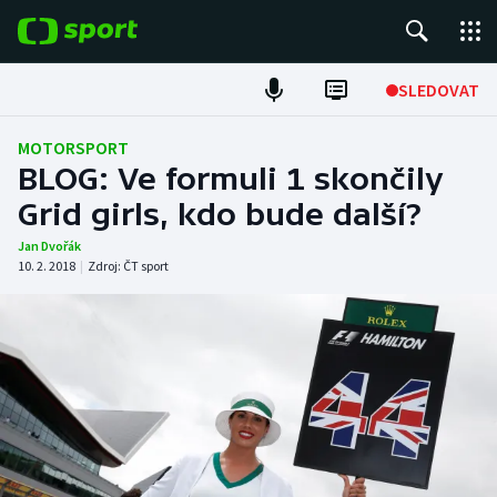
POPULÁRNÍ
SLEDOVAT
Fotbal
MOTORSPORT
BLOG: Ve formuli 1 skončily
Hokej
Grid girls, kdo bude další?
Tenis
Jan Dvořák
10. 2. 2018
|
Zdroj:
ČT sport
Atletika
Cyklistika
DALŠÍ SPORTY
Americký fotbal
NEPŘEHLÉDNĚTE