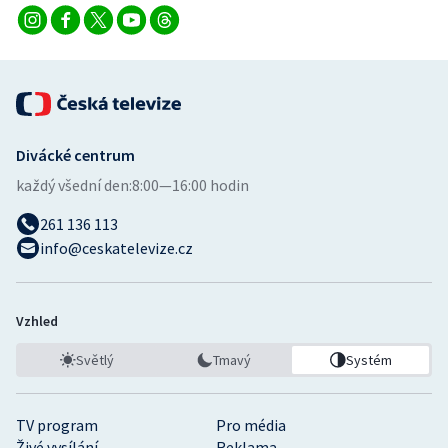
Divácké centrum
každý všední den:
8:00—16:00 hodin
261 136 113
info@ceskatelevize.cz
Vzhled
Světlý
Tmavý
Systém
TV program
Pro média
Živé vysílání
Reklama