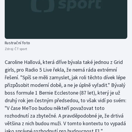
Ilustrační foto
Zdroj:
ČT sport
Caroline Hallová, která dříve bývala také jednou z Grid
girls, pro Radio 5 Live řekla, že nemá ráda extrémní
řešení. "Spíš se měli zamyslet, jak roli těchto dívek lépe
přizpůsobit moderní době, a ne je úplně vyřadit." Bývalý
boss formule 1 Bernie Ecclestone (87 let), který je už
druhý rok jen čestným předsedou, to však vidí po svém:
"V čase MeToo budou někteří považovat toto
rozhodnutí za zbytečné. A pravděpodobné je, že drtivá
většina z nich budou muži. V tomto kontextu to vypadá
jako správné rozhodnutí pro budoucnost F1."