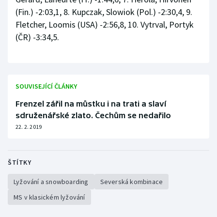
Stolní tenis
(Fin.) -2:03,1, 8. Kupczak, Slowiok (Pol.) -2:30,4, 9.
Fletcher, Loomis (USA) -2:56,8, 10. Vytrval, Portyk
Triatlon
(ČR) -3:34,5.
Veslování
Vodní slalom
SOUVISEJÍCÍ ČLÁNKY
Volejbal
Frenzel zářil na můstku i na trati a slaví
sdruženářské zlato. Čechům se nedařilo
Ostatní
22. 2. 2019
ŠTÍTKY
Lyžování a snowboarding
Severská kombinace
MS v klasickém lyžování