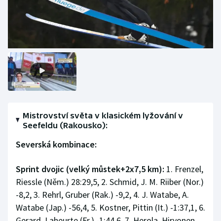
Olympijské hry
Parasport
Plavání
Plážový volejbal
Ragby
Mistrovství světa v klasickém lyžování v
Seefeldu (Rakousko):
Rychlobruslení
Severská kombinace:
Rychlostní kanoistika
Sprint dvojic (velký můstek+2x7,5 km):
1. Frenzel,
Short track
Riessle (Něm.) 28:29,5, 2. Schmid, J. M. Riiber (Nor.)
-8,2, 3. Rehrl, Gruber (Rak.) -9,2, 4. J. Watabe, A.
Sportovní střelba
Watabe (Jap.) -56,4, 5. Kostner, Pittin (It.) -1:37,1, 6.
Gerard, Laheurte (Fr.) -1:44,6, 7. Herola, Hirvonen