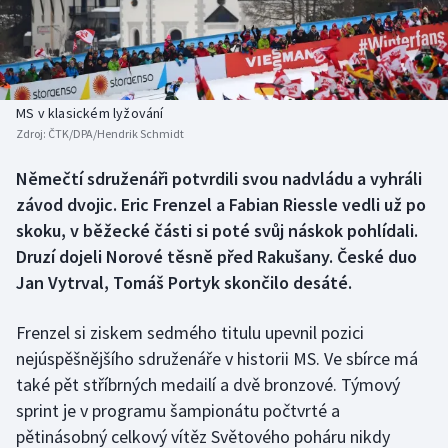
Baseball a softbal
Soutěže
Basketbal
Historické návraty
Biatlon
Aplikace ČT sport
MS v klasickém lyžování
Zdroj:
ČTK/DPA/Hendrik Schmidt
Boby a skeleton
AZ kvíz
Němečtí sdruženáři potvrdili svou nadvládu a vyhráli
závod dvojic. Eric Frenzel a Fabian Riessle vedli už po
Box
skoku, v běžecké části si poté svůj náskok pohlídali.
Curling
Druzí dojeli Norové těsně před Rakušany. České duo
Jan Vytrval, Tomáš Portyk skončilo desáté.
Dostihy
Frenzel si ziskem sedmého titulu upevnil pozici
Florbal
nejúspěšnějšího sdruženáře v historii MS. Ve sbírce má
také pět stříbrných medailí a dvě bronzové. Týmový
Futsal
sprint je v programu šampionátu počtvrté a
pětinásobný celkový vítěz Světového poháru nikdy
Golf