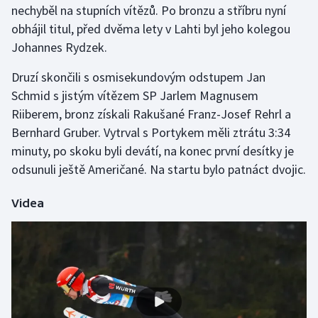
nechyběl na stupních vítězů. Po bronzu a stříbru nyní
obhájil titul, před dvěma lety v Lahti byl jeho kolegou
Gymnastika
Johannes Rydzek.
Házená
Druzí skončili s osmisekundovým odstupem Jan
Schmid s jistým vítězem SP Jarlem Magnusem
Jezdectví
Riiberem, bronz získali Rakušané Franz-Josef Rehrl a
Bernhard Gruber. Vytrval s Portykem měli ztrátu 3:34
Judo
minuty, po skoku byli devátí, na konec první desítky je
odsunuli ještě Američané. Na startu bylo patnáct dvojic.
Krasobruslení
Lezení
Videa
Lyže a snowboard
Moderní pětiboj
Motorsport