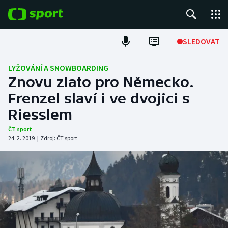
POPULÁRNÍ
SLEDOVAT
Fotbal
LYŽOVÁNÍ A SNOWBOARDING
Znovu zlato pro Německo.
Hokej
Frenzel slaví i ve dvojici s
Riesslem
Tenis
ČT sport
Atletika
24. 2. 2019
|
Zdroj:
ČT sport
Cyklistika
DALŠÍ SPORTY
Americký fotbal
NEPŘEHLÉDNĚTE