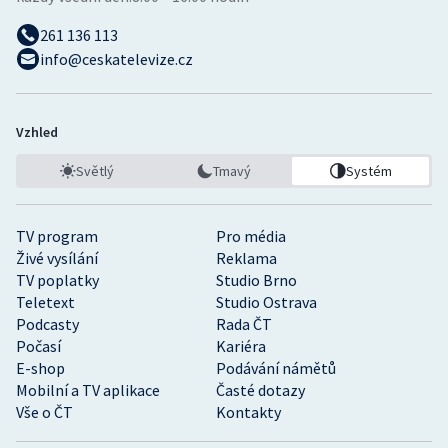
261 136 113
info@ceskatelevize.cz
Vzhled
Světlý
Tmavý
Systém
TV program
Pro média
Živé vysílání
Reklama
TV poplatky
Studio Brno
Teletext
Studio Ostrava
Podcasty
Rada ČT
Počasí
Kariéra
E-shop
Podávání námětů
Mobilní a TV aplikace
Časté dotazy
Vše o ČT
Kontakty