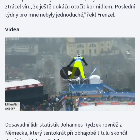
ztrácel víru, že ještě dokážu otočit kormidlem. Poslední
Olympijské hry
týdny pro mne nebyly jednoduché," řekl Frenzel.
Parasport
Videa
Plavání
Plážový volejbal
Ragby
Rychlobruslení
Rychlostní kanoistika
Short track
Dosavadní lídr statistik Johannes Rydzek rovněž z
Sportovní střelba
Německa, který tentokrát při obhajobě titulu skončil