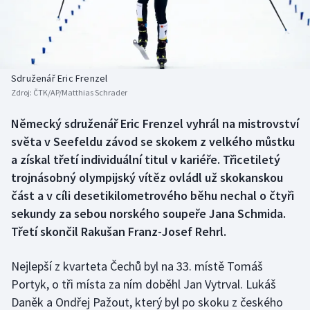
Baseball a softbal
Soutěže
Basketbal
Historické návraty
Biatlon
Aplikace ČT sport
Sdruženář Eric Frenzel
Zdroj:
ČTK/AP/Matthias Schrader
Boby a skeleton
AZ kvíz
Německý sdruženář Eric Frenzel vyhrál na mistrovství
světa v Seefeldu závod se skokem z velkého můstku
Box
a získal třetí individuální titul v kariéře. Třicetiletý
Curling
trojnásobný olympijský vítěz ovládl už skokanskou
část a v cíli desetikilometrového běhu nechal o čtyři
Dostihy
sekundy za sebou norského soupeře Jana Schmida.
Třetí skončil Rakušan Franz-Josef Rehrl.
Florbal
Nejlepší z kvarteta Čechů byl na 33. místě Tomáš
Futsal
Portyk, o tři místa za ním doběhl Jan Vytrval. Lukáš
Daněk a Ondřej Pažout, který byl po skoku z českého
Golf