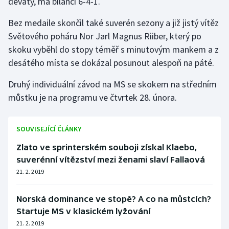
devátý, má bilanci 6-4-1.
Stolní tenis
Bez medaile skončil také suverén sezony a již jistý vítěz
Triatlon
Světového poháru Nor Jarl Magnus Riiber, který po
skoku vyběhl do stopy téměř s minutovým mankem a z
Veslování
desátého místa se dokázal posunout alespoň na páté.
Vodní slalom
Druhý individuální závod na MS se skokem na středním
můstku je na programu ve čtvrtek 28. února.
Volejbal
SOUVISEJÍCÍ ČLÁNKY
Ostatní
Zlato ve sprinterském souboji získal Klaebo,
suverénní vítězství mezi ženami slaví Fallaová
21. 2. 2019
Norská dominance ve stopě? A co na můstcích?
Startuje MS v klasickém lyžování
21. 2. 2019