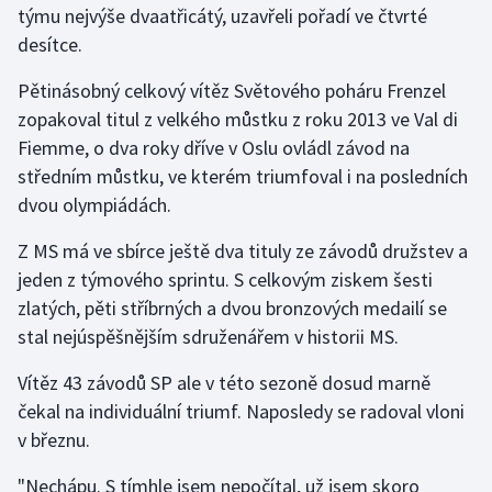
týmu nejvýše dvaatřicátý, uzavřeli pořadí ve čtvrté
desítce.
Gymnastika
Pětinásobný celkový vítěz Světového poháru Frenzel
Házená
zopakoval titul z velkého můstku z roku 2013 ve Val di
Fiemme, o dva roky dříve v Oslu ovládl závod na
Jezdectví
středním můstku, ve kterém triumfoval i na posledních
dvou olympiádách.
Judo
Z MS má ve sbírce ještě dva tituly ze závodů družstev a
Krasobruslení
jeden z týmového sprintu. S celkovým ziskem šesti
zlatých, pěti stříbrných a dvou bronzových medailí se
Lezení
stal nejúspěšnějším sdruženářem v historii MS.
Lyže a snowboard
Vítěz 43 závodů SP ale v této sezoně dosud marně
čekal na individuální triumf. Naposledy se radoval vloni
Moderní pětiboj
v březnu.
Motorsport
"Nechápu. S tímhle jsem nepočítal, už jsem skoro