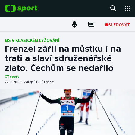
POPULÁRNÍ
SLEDOVAT
Fotbal
MS V KLASICKÉM LYŽOVÁNÍ
Frenzel zářil na můstku i na
Hokej
trati a slaví sdruženářské
zlato. Čechům se nedařilo
Tenis
ČT sport
Atletika
22. 2. 2019
|
Zdroj:
ČTK
,
ČT sport
Cyklistika
DALŠÍ SPORTY
Americký fotbal
NEPŘEHLÉDNĚTE