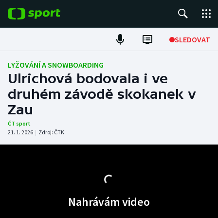
POPULÁRNÍ
SLEDOVAT
Fotbal
LYŽOVÁNÍ A SNOWBOARDING
Ulrichová bodovala i ve
Hokej
druhém závodě skokanek v
Zau
Tenis
ČT sport
Atletika
21. 1. 2026
|
Zdroj:
ČTK
Cyklistika
DALŠÍ SPORTY
Nahrávám video
Americký fotbal
NEPŘEHLÉDNĚTE