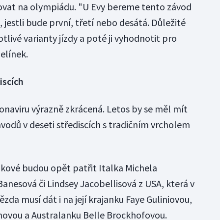
ikovat na olympiádu. "U Evy bereme tento závod
, jestli bude první, třetí nebo desátá. Důležité
tlivé varianty jízdy a poté ji vyhodnotit pro
Jelínek.
iscích
ronaviru výrazně zkrácená. Letos by se měl mít
závodů v deseti střediscích s tradičním vrcholem
ové budou opět patřit Italka Michela
Banesová či Lindsey Jacobellisová z USA, která v
ězda musí dát i na její krajanku Faye Guliniovou,
ovou a Australanku Belle Brockhofovou.