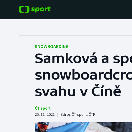
POPULÁRNÍ
DALŠÍ SPORTY
Fotbal
Americký fotbal
SNOWBOARDING
Samková a spo
Hokej
Baseball a softbal
snowboardcro
Tenis
Basketbal
Atletika
svahu v Číně
Biatlon
Cyklistika
Boby a skeleton
ČT sport
25. 11. 2021
|
Zdroj:
ČT sport
,
ČTK
Box