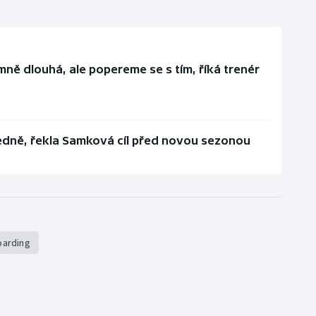
ně dlouhá, ale popereme se s tím, říká trenér
edně, řekla Samková cíl před novou sezonou
oarding