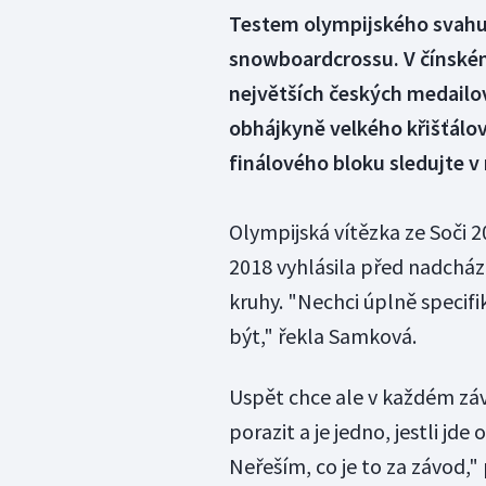
Testem olympijského svahu 
snowboardcrossu. V čínském
největších českých medailo
obhájkyně velkého křišťálo
finálového bloku sledujte v 
Olympijská vítězka ze Soči 
2018 vyhlásila před nadcháze
kruhy. "Nechci úplně specif
být," řekla Samková.
Uspět chce ale v každém záv
porazit a je jedno, jestli j
Neřeším, co je to za závod,"