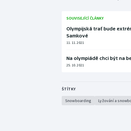
SOUVISEJÍCÍ ČLÁNKY
Olympijská trať bude extrém
Samkové
11. 11. 2021
Na olympiádě chci být na b
25. 10. 2021
ŠTÍTKY
Snowboarding
Lyžování a snowb