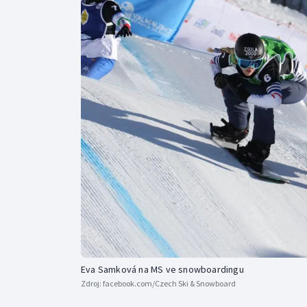
Curling
Dostihy
Florbal
Futsal
Golf
Gymnastika
Eva Samková na MS ve snowboardingu
Zdroj:
facebook.com/Czech Ski & Snowboard