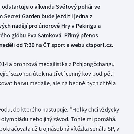
odstartuje o víkendu Světový pohár ve
 Secret Garden bude jezdit i jedna z
vých nadějí pro únorové Hry v Pekingu a
vého glóbu Eva Samková. Přímý přenos
neděli od 7:30 na ČT sport a webu ctsport.cz.
2014 a bronzová medailistka z Pchjongčchangu
jící sezonou útok na třetí cenný kov pod pěti
ikovat barvu medaile, ale na bedně bych chtěla
odu, do kterého nastupuje. "Holky chci vždycky
de o olympiádu nebo jiný závod. Tohle mi pomáhá.
 pokračovala už trojnásobná vítězka seriálu SP, v