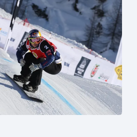
Moderní pětiboj
Triatlon
Motorsport
Veslování
Olympijské hry
Vodní slalom
Parasport
Volejbal
Plavání
Ostatní
Plážový volejbal