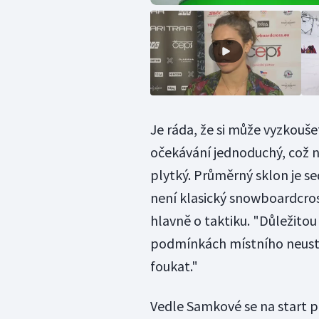
Je ráda, že si může vyzkouše
očekávání jednoduchý, což n
plytký. Průměrný sklon je se
není klasický snowboardcross
hlavně o taktiku. "Důležitou
podmínkách místního neustál
foukat."
Vedle Samkové se na start p