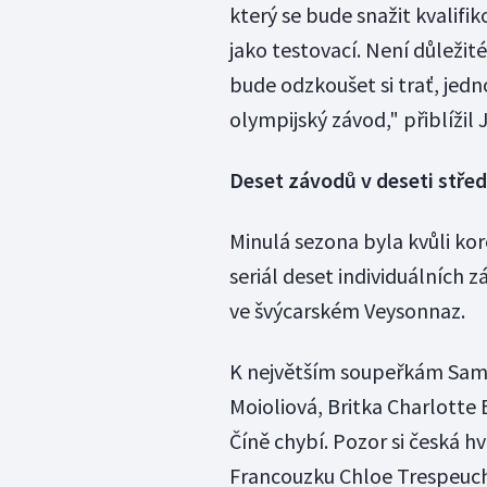
který se bude snažit kvalif
jako testovací. Není důležité
bude odzkoušet si trať, jedno
olympijský závod," přiblížil 
Deset závodů v deseti střed
Minulá sezona byla kvůli ko
seriál deset individuálních 
ve švýcarském Veysonnaz.
K největším soupeřkám Samk
Moioliová, Britka Charlotte 
Číně chybí. Pozor si česká hv
Francouzku Chloe Trespeuch