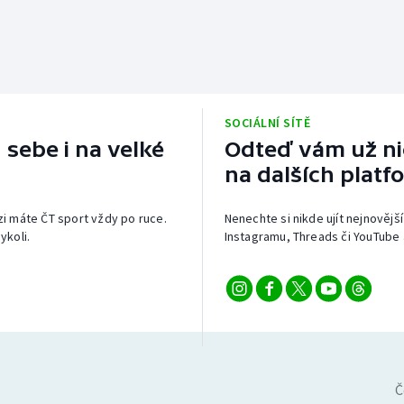
SOCIÁLNÍ SÍTĚ
 sebe i na velké
Odteď vám už nic
na dalších platf
izi máte ČT sport vždy po ruce.
Nenechte si nikde ujít nejnovější
ykoli.
Instagramu, Threads či YouTube 
Č