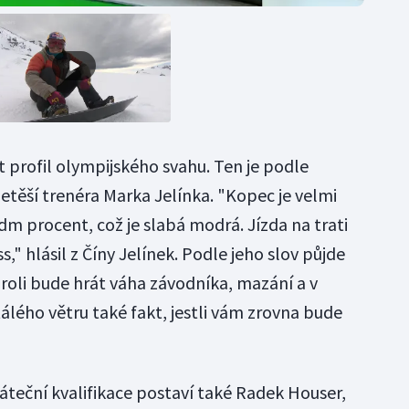
t profil olympijského svahu. Ten je podle
etěší trenéra Marka Jelínka. "Kopec je velmi
dm procent, což je slabá modrá. Jízda na trati
," hlásil z Číny Jelínek. Podle jeho slov půjde
 roli bude hrát váha závodníka, mazání a v
ého větru také fakt, jestli vám zrovna bude
áteční kvalifikace postaví také Radek Houser,