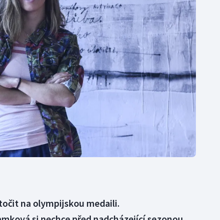
Moderní pětiboj
Triatlon
Motorsport
Veslování
Olympijské hry
Vodní slalom
Parasport
Volejbal
Plavání
Ostatní
Plážový volejbal
očit na olympijskou medaili.
mková si nechce před nadcházející sezonou