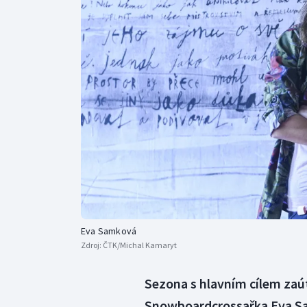
Curling
Dostihy
Florbal
Futsal
Golf
Gymnastika
Eva Samková
Zdroj:
ČTK/Michal Kamaryt
Sezona s hlavním cílem zaút
Snowboardcrossařka Eva Sa