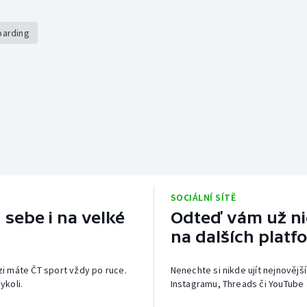
oarding
SOCIÁLNÍ SÍTĚ
 sebe i na velké
Odteď vám už nic
na dalších platf
izi máte ČT sport vždy po ruce.
Nenechte si nikde ujít nejnovější
ykoli.
Instagramu, Threads či YouTube 