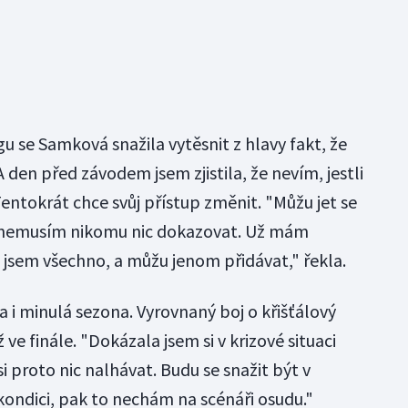
 se Samková snažila vytěsnit z hlavy fakt, že
 den před závodem jsem zjistila, že nevím, jestli
Tentokrát chce svůj přístup změnit. "Můžu jet se
nemusím nikomu nic dokazovat. Už mám
 jsem všechno, a můžu jenom přidávat," řekla.
 minulá sezona. Vyrovnaný boj o křišťálový
e finále. "Dokázala jsem si v krizové situaci
i proto nic nalhávat. Budu se snažit být v
 kondici, pak to nechám na scénáři osudu."