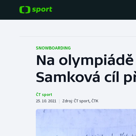
POPULÁRNÍ
DALŠÍ SPORTY
Fotbal
Americký fotbal
SNOWBOARDING
Na olympiádě 
Hokej
Baseball a softbal
Samková cíl 
Tenis
Basketbal
Atletika
Biatlon
ČT sport
25. 10. 2021
|
Zdroj:
ČT sport
,
ČTK
Cyklistika
Boby a skeleton
Box