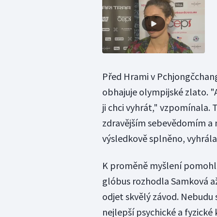
Před Hrami v Pchjongčchangu
obhajuje olympijské zlato. "A
ji chci vyhrát," vzpomínala. 
zdravějším sebevědomím a 
výsledkově splněno, vyhrála
K proměně myšlení pomohla i
glóbus rozhodla Samková až v
odjet skvělý závod. Nebudu s
nejlepší psychické a fyzické