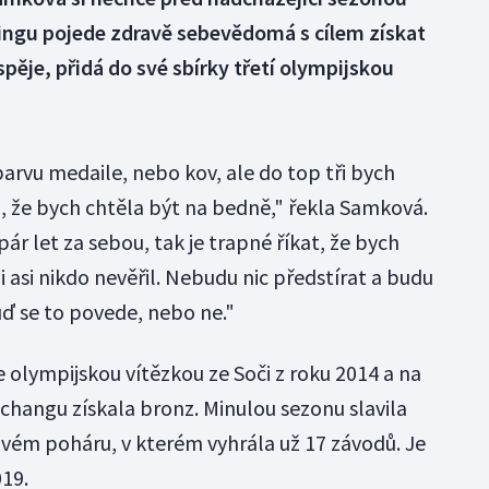
kingu pojede zdravě sebevědomá s cílem získat
pěje, přidá do své sbírky třetí olympijskou
arvu medaile, nebo kov, ale do top tři bych
m, že bych chtěla být na bedně," řekla Samková.
r let za sebou, tak je trapné říkat, že bych
i asi nikdo nevěřil. Nebudu nic předstírat a budu
 buď se to povede, nebo ne."
olympijskou vítězkou ze Soči z roku 2014 a na
hangu získala bronz. Minulou sezonu slavila
ovém poháru, v kterém vyhrála už 17 závodů. Je
019.