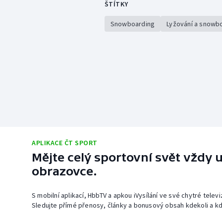
ŠTÍTKY
Snowboarding
Lyžování a snowb
APLIKACE ČT SPORT
Mějte celý sportovní svět vždy u
obrazovce.
S mobilní aplikací, HbbTV a apkou iVysílání ve své chytré telev
Sledujte přímé přenosy, články a bonusový obsah kdekoli a kd