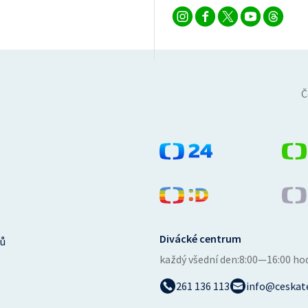
Č
Divácké centrum
ů
každý všední den:
8:00—16:00 ho
261 136 113
info@ceskate