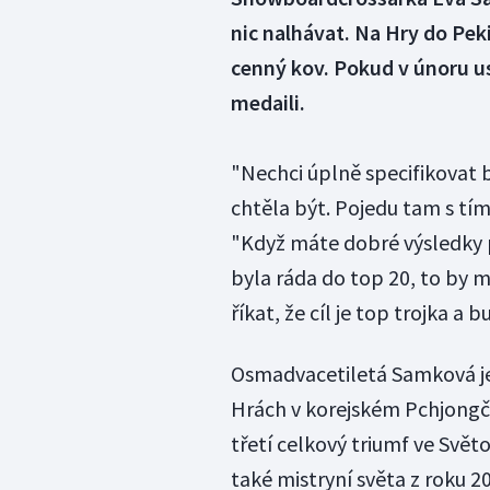
nic nalhávat. Na Hry do Pe
cenný kov. Pokud v únoru us
medaili.
"Nechci úplně specifikovat b
chtěla být. Pojedu tam s tí
"Když máte dobré výsledky pá
byla ráda do top 20, to by m
říkat, že cíl je top trojka a
Osmadvacetiletá Samková je 
Hrách v korejském Pchjongčc
třetí celkový triumf ve Svět
také mistryní světa z roku 2