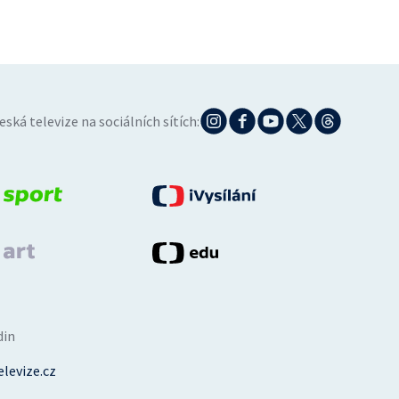
eská televize na sociálních sítích:
din
levize.cz