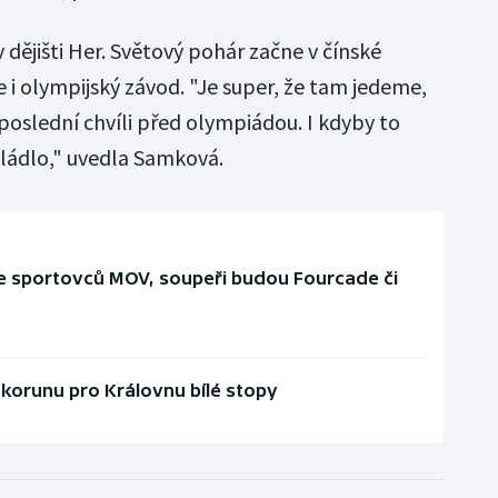
 dějišti Her. Světový pohár začne v čínské
 i olympijský závod. "Je super, že tam jedeme,
 poslední chvíli před olympiádou. I kdyby to
vládlo," uvedla Samková.
 sportovců MOV, soupeři budou Fourcade či
 korunu pro Královnu bílé stopy